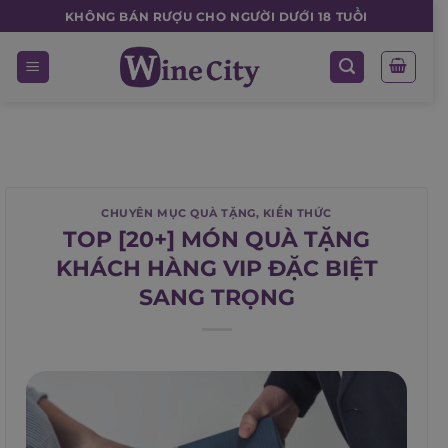
Skip
KHÔNG BÁN RƯỢU CHO NGƯỜI DƯỚI 18 TUỔI
to
content
CHUYÊN MỤC QUÀ TẶNG
,
KIẾN THỨC
TOP [20+] MÓN QUÀ TẶNG
KHÁCH HÀNG VIP ĐẶC BIỆT
SANG TRỌNG