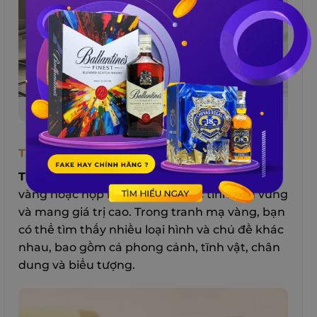
Quà tặng khách hàng vip: Tủ rượu trưng bày
Tranh Mạ Vàng In Logo Công Ty
Tranh mạ vàng
là loại tranh được tạo ra từ
vàng hoặc hợp kim vàng, có đặc tính bền vững
và mang giá trị cao. Trong tranh mạ vàng, bạn
có thể tìm thấy nhiều loại hình và chủ đề khác
nhau, bao gồm cả phong cảnh, tĩnh vật, chân
dung và biểu tượng.