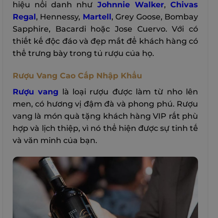
hiệu nổi danh như
Johnnie Walker
,
Chivas
Regal
, Hennessy,
Martell
, Grey Goose, Bombay
Sapphire, Bacardi hoặc Jose Cuervo. Với có
thiết kế độc đáo và đẹp mắt để khách hàng có
thể trưng bày trong tủ rượu của họ.
Rượu Vang Cao Cấp Nhập Khẩu
Rượu vang
là loại rượu được làm từ nho lên
men, có hương vị đậm đà và phong phú. Rượu
vang là món quà tặng khách hàng VIP rất phù
hợp và lịch thiệp, vì nó thể hiện được sự tinh tế
và văn minh của bạn.