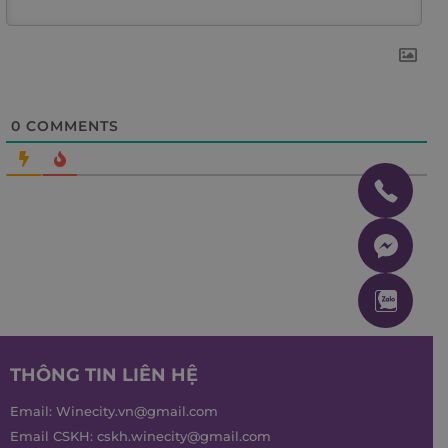
0
COMMENTS
THÔNG TIN LIÊN HỆ
Email:
Winecity.vn@gmail.com
Email CSKH:
cskh.winecity@gmail.com