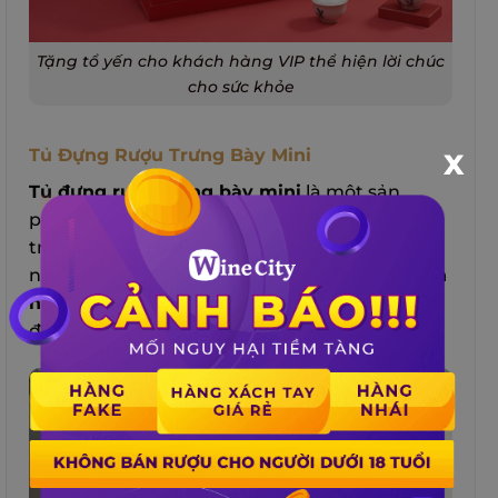
Tặng tổ yến cho khách hàng VIP thể hiện lời chúc
cho sức khỏe
Tủ Đựng Rượu Trưng Bày Mini
X
Tủ đựng rượu trưng bày mini
là một sản
phẩm nội thất cao cấp, được tạo ra để vừa lưu
trữ vừa trưng bày các chai rượu trong ngôi
nhà của bạn. Đây là một món
quà tặng khách
hàng VIP
độc đáo và tinh tế, thể hiện sự sành
điệu và niềm đam mê đối với rượu của bạn.