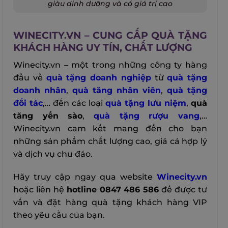
giàu dinh dưỡng và có giá trị cao
WINECITY.VN – CUNG CẤP QUÀ TẶNG
KHÁCH HÀNG UY TÍN, CHẤT LƯỢNG
Winecity.vn – một trong những công ty hàng
đầu về
quà tặng doanh nghiệp
từ
quà tặng
doanh nhân
,
quà tăng nhân viên
,
quà tặng
đối tác
,… đến các loại
quà tặng lưu niệm
,
quà
tăng yến sào
,
quà tặng rượu vang
,…
Winecity.vn cam kết mang đến cho bạn
những sản phẩm chất lượng cao, giá cả hợp lý
và dịch vụ chu đáo.
Hãy truy cập ngay qua website
Winecity.vn
hoặc liên hệ
hotline 0847 486 586
để được tư
vấn và đặt hàng quà tặng khách hàng VIP
theo yêu cầu của bạn.