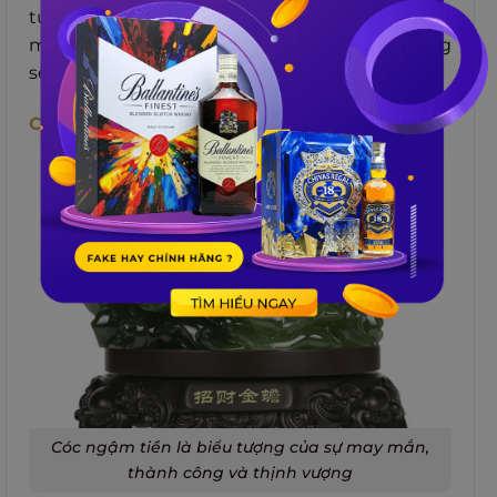
tự do, phiêu lưu và khám phá. Đây sẽ là một
món quà trang trí rất đẹp mà chắc hẳn ai cũng
sẽ thích.
Cóc Ngậm Tiền
Cóc ngậm tiền là biểu tượng của sự may mắn,
thành công và thịnh vượng