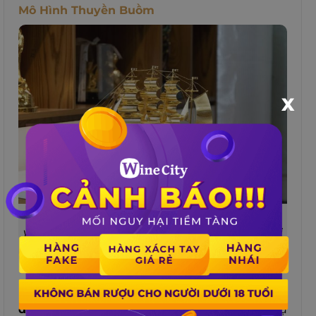
Mô Hình Thuyền Buồm
X
Mô hình thuyền buồm mang đến một cảm giác
yên bình, giúp tạo không gian thư giãn trong môi
trường làm việc
Mô hình thuyền buồm là một món
quà tặng
doanh nhân độc đáo và ấn tượng,
thể hiện sự