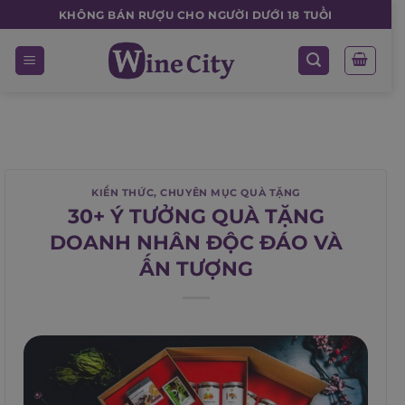
Skip
KHÔNG BÁN RƯỢU CHO NGƯỜI DƯỚI 18 TUỔI
to
content
KIẾN THỨC
,
CHUYÊN MỤC QUÀ TẶNG
30+ Ý TƯỞNG QUÀ TẶNG
DOANH NHÂN ĐỘC ĐÁO VÀ
ẤN TƯỢNG