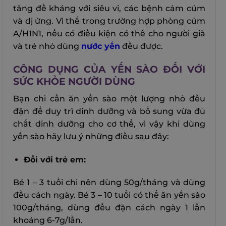
tăng đề kháng với siêu vi, các bệnh cảm cúm
và dị ứng. Vì thế trong trường hợp phòng cúm
A/H1N1, nếu có điều kiện có thể cho người già
và trẻ nhỏ dùng
nước yến
đều được.
CÔNG DỤNG CỦA YẾN SÀO ĐỐI VỚI
SỨC KHỎE NGƯỜI DÙNG
Bạn chỉ cần ăn yến sào một lượng nhỏ đều
đặn để duy trì dinh dưỡng và bổ sung vừa đủ
chất dinh dưỡng cho cơ thể, vì vậy khi dùng
yến sào hãy lưu ý những điều sau đây:
Đối với trẻ em:
Bé 1 – 3 tuổi chỉ nên dùng 50g/tháng và dùng
đều cách ngày. Bé 3 – 10 tuổi có thể ăn yến sào
100g/tháng, dùng đều đặn cách ngày 1 lần
khoảng 6-7g/lần.