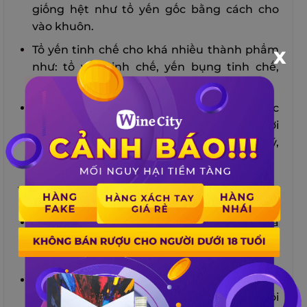
giống hệt như tổ yến gốc bằng cách cho
vào khuôn.
Tổ yến tinh chế cho khá nhiều thành phẩm
X
như: tổ yến tinh chế, yến bụng tinh chế,
chân yến tinh chế và yến sợi tinh chế.
Có thể nói yến tinh chế là loại yến được
nhiều người chọn dùng nhất vì tính tiện lợi
cũng như mức giá cũng tương đối hợp lý,
tránh mất nhiều thời gian sơ chế.
Yến rút lông khô:
Yến rút lông khô (
yến rút lông nguyên tổ
) là
loại yến đã qua sơ chế tuy nhiên lại có mức
giá cao hơn yến tinh chế.
Nguyên nhân chính là phương pháp thực
hiện, yến rút lông khô vẫn giữ tương đối