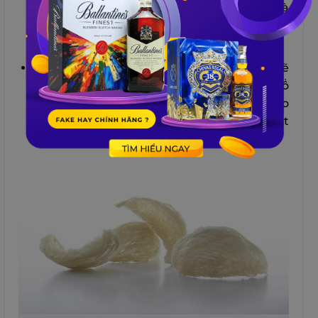
được giá trị dinh dưỡng của tổ gốc mà
không mất đi nhiều dinh dưỡng như yến
tinh chế.
Phun một lượng ẩm vừa đủ, người thợ sẽ
tiến hành rút lông sao cho hình dáng tổ
không bị biến dạng quá nhiều, để đảm bảo
lượng nước không trôi đi quá nhiều chất
dinh dưỡng.