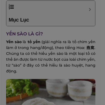
Mục Lục
YẾN SÀO LÀ GÌ?
Yến sào
là
tổ yến
(giải nghĩa ra là tổ chim yến
làm ở trong hang/động), theo tiếng Hoa:
燕窩
.
Chúng ta có thể hiểu yến sào là một loại tổ có
thể ăn được làm từ nước bọt của loài chim yến,
từ “sào” ở đây có thể hiểu là sào huyệt, hang
động.