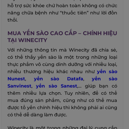
hỗ trợ sức khỏe chứ hoàn toàn không có chức
năng chữa bệnh như “thuốc tiên” như lời đồn
thổi.
MUA YẾN SÀO CAO CẤP – CHÍNH HIỆU
TẠI WINECITY
Với những thông tin mà Winecity đã chia sẻ,
có thể thấy yến sào là một trong những loại
thực phẩm vô cùng dinh dưỡng với nhiều loại,
nhiều thương hiệu khác nhau như
yến sào
Nunest
,
yến sào Datafa
,
yến sào
Sanvinest
,
yến sào Sanest
,… giúp bạn có
thêm nhiều lựa chọn. Tuy nhiên, để có thể
mua đúng sản phẩm, cũng như có thể mua
được tổ yến chính hiệu thì không phải ai cũng
có thể dễ dàng làm được.
Winecity là một trong những đại lý cung cấp