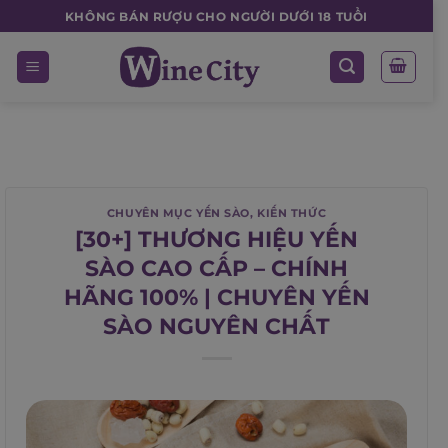
Skip
KHÔNG BÁN RƯỢU CHO NGƯỜI DƯỚI 18 TUỔI
to
content
CHUYÊN MỤC YẾN SÀO
,
KIẾN THỨC
[30+] THƯƠNG HIỆU YẾN
SÀO CAO CẤP – CHÍNH
HÃNG 100% | CHUYÊN YẾN
SÀO NGUYÊN CHẤT