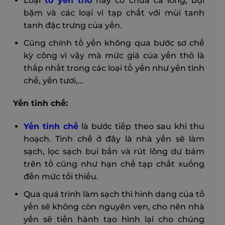
Loại
tổ yến thô
này có chứa cả lông, bụi
bặm và các loại vi tạp chất với mùi tanh
tanh đặc trưng của yến.
Cũng chính tổ yến không qua bước sơ chế
kỳ công vì vậy mà mức giá của yến thô là
thấp nhất trong các loại tổ yến như yến tinh
chế, yến tươi,…
Yến tinh chế:
Yến tinh chế
là bước tiếp theo sau khi thu
hoạch. Tinh chế ở đây là nhà yến sẽ làm
sạch, lọc sạch bụi bẩn và rút lông dư bám
trên tổ cũng như hạn chế tạp chất xuống
đến mức tối thiểu.
Qua quá trình làm sạch thì hình dạng của tổ
yến sẽ không còn nguyên vẹn, cho nên nhà
yến sẽ tiến hành tạo hình lại cho chúng