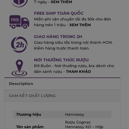
7 ngày -
XEM THÊM
FREE SHIP TOÀN QUỐC
Miễn phí vận chuyển tối đa 50k cho đơn
hàng trên 1 triệu -
XEM THÊM
GIAO HÀNG TRONG 2H
Giao hàng siêu tốc trong nội thành HCM.
Kiểm hàng trước thanh toán.
NƠI THƯỞNG THỨC RƯỢU
Đỡ Buồn - Nơi thưởng rượu, bia dành cho
dân sành rượu -
THAM KHẢO
Description
CAM KẾT CHẤT LƯỢNG
Thương hiệu
Hennessy
Rượu Cognac
Tên sản phẩm
Hennessy XO – Hộp