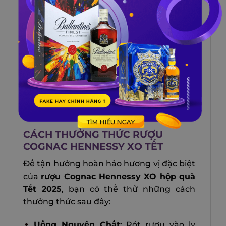
xo hộp quà
Khám phá thêm nhiều hương vị khác tại
Winecity.vn
:
Rượu Hennessy VSOP 2018
– Vị Mật
Ngọt Trái Cây
Rượu Cognac Hennessy XO
– Thanh
Lịch Trong Từng Giọt Rượu
CÁCH THƯỞNG THỨC RƯỢU
COGNAC HENNESSY XO TẾT
Để tận hưởng hoàn hảo hương vị đặc biệt
của
rượu Cognac Hennessy XO hộp quà
Tết 2025
, bạn có thể thử những cách
thưởng thức sau đây:
Uống Nguyên Chất:
Rót rượu vào ly