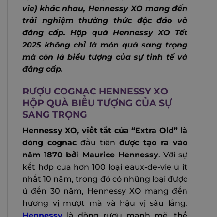
vie) khác nhau, Hennessy XO mang đến
trải nghiệm thưởng thức độc đáo và
đẳng cấp. Hộp quà Hennessy XO Tết
2025 không chỉ là món quà sang trọng
mà còn là biểu tượng của sự tinh tế và
đẳng cấp.
RƯỢU COGNAC HENNESSY XO
HỘP QUÀ BIỂU TƯỢNG CỦA SỰ
SANG TRỌNG
Hennessy XO, viết tắt của “Extra Old” là
dòng cognac
đầu tiên
được tạo ra vào
năm 1870 bởi Maurice Hennessy
. Với sự
kết hợp của hơn 100 loại eaux-de-vie ủ ít
nhất 10 năm, trong đó có những loại được
ủ đến 30 năm, Hennessy XO mang đến
hương vị mượt mà và hậu vị sâu lắng.
Hennessy
là dòng rượu mạnh mẽ, thể