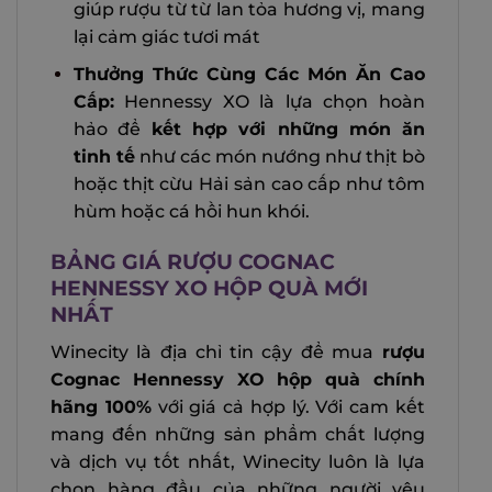
giúp rượu từ từ lan tỏa hương vị, mang
lại cảm giác tươi mát
Thưởng Thức Cùng Các Món Ăn Cao
Cấp:
Hennessy XO là lựa chọn hoàn
hảo để
kết hợp với những món ăn
tinh tế
như c
ác món nướng như thịt bò
hoặc thịt cừu
Hải sản cao cấp như tôm
hùm hoặc cá hồi hun khói.
BẢNG GIÁ RƯỢU COGNAC
HENNESSY XO HỘP QUÀ MỚI
NHẤT
Winecity là địa chỉ tin cậy để mua
rượu
Cognac Hennessy XO hộp quà chính
hãng 100%
với giá cả hợp lý. Với cam kết
mang đến những sản phẩm chất lượng
và dịch vụ tốt nhất, Winecity luôn là lựa
chọn hàng đầu của những người yêu