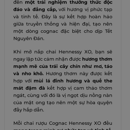
đến
một trải nghiệm thưởng thức độc
đáo và đẳng cấp,
với hương vị phức tạp
và tinh tế. Đây là sự kết hợp hoàn hảo
giữa truyền thống và hiện đại, tạo nên
một dòng cognac đặc biệt cho dịp Tết
Nguyên Đán.
Khi mở nắp chai Hennessy XO, bạn sẽ
ngay lập tức cảm nhận được
hương thơm
mạnh mẽ của trái cây chín như mơ, táo
và nho khô.
Hương thơm này được kết
hợp với
mùi lá đinh hương và quế the
mát đậm đà
kết hợp vị cam thảo thơm
ngát, cùng với đó là vị ngọt dịu nồng nàn
của mật ong tạo nên một sự hòa quyện
đầy hấp dẫn.
Mỗi chai rượu Cognac Hennessy XO đều