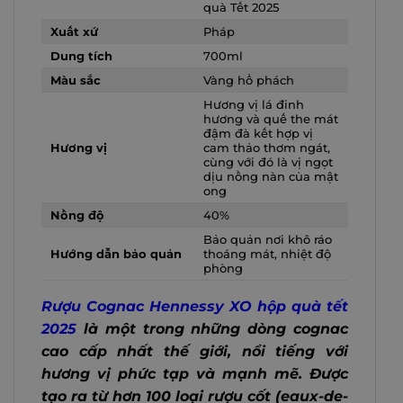
quà Tết 2025
Xuất xứ
Pháp
Dung tích
700ml
Màu sắc
Vàng hổ phách
Hương vị lá đinh
hương và quế the mát
đậm đà kết hợp vị
Hương vị
cam thảo thơm ngát,
cùng với đó là vị ngọt
dịu nồng nàn của mật
ong
Nồng độ
40%
Bảo quản nơi khô ráo
Hướng dẫn bảo quản
thoáng mát, nhiệt độ
phòng
Rượu Cognac Hennessy XO hộp quà tết
2025
là một trong những dòng cognac
cao cấp nhất thế giới, nổi tiếng với
hương vị phức tạp và mạnh mẽ. Được
tạo ra từ hơn 100 loại rượu cốt (eaux-de-