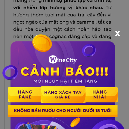
mang trong mình
sự phức tạp và tinh tế,
với nhiều lớp hương vị khác nhau.
Từ
hương thơm tươi mát của trái cây đến vị
ngọt ngào của mật ong và caramel, tất cả
đều hòa quyện một cách hoàn hảo, tạo
X
nên một dòng cognac đẳng cấp và đáng
để thưởng thức.
Hương vị độc đáo từ rượu cognac hennessy