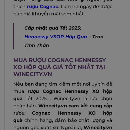
thích
rượu Cognac
. Liên hệ ngay để được
báo giá khuyến mãi sớm nhất.
Cập nhật quà Tết 2025:
Hennessy VSOP Hộp Quà
– Trao
Tình Thân
MUA RƯỢU COGNAC HENNESSY
XO HỘP QUÀ GIÁ TỐT NHẤT TẠI
WINECITY.VN
Nếu bạn đang tìm kiếm một nơi uy tín để
mua
rượu Cognac Hennessy XO hộp
quà
Tết 2025
, Winecity.vn là lựa chọn
hoàn hảo.
Winecity.vn cam kết cung cấp
rượu Cognac Hennessy XO hộp
quà
chính hãng
,
đảm bảo chất lượng và
nguồn gốc xuất xứ.
Ngoài ra,
Winecity.vn