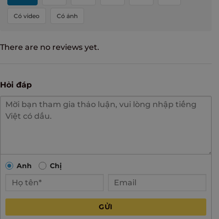
Có video
Có ảnh
There are no reviews yet.
Hỏi đáp
Anh
Chị
GỬI