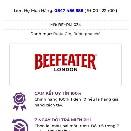
Liên Hệ Mua Hàng:
0847 486 586
( 9h00 - 22h00 )
Mã:
BE+RM-034
Danh mục:
Rượu Gin
,
Rượu pha chế
CAM KẾT UY TÍN 100%
Chính hãng 100%. 1 đền 10 nếu là hàng
giả, hàng xách tay.
7 NGÀY ĐỔI TRẢ MIỄN PHÍ
Chọn lại mẫu, sai mẫu rượu. Đổi trả trong
7 ngày -
XEM THÊM