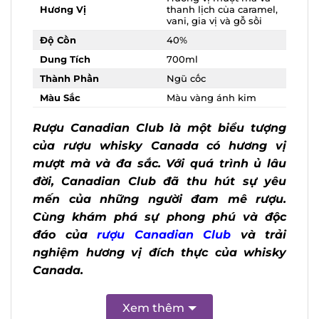
Hương vị mượt mà và
thanh lịch của
Hương Vị
caramel, vani, gia vị và
gỗ sồi
Độ Cồn
40%
Dung Tích
700ml
Thành Phần
Ngũ cốc
Màu Sắc
Màu vàng ánh kim
Rượu Canadian Club là một biểu tượng
của rượu whisky Canada có hương vị
mượt mà và đa sắc. Với quá trình ủ lâu
đời, Canadian Club đã thu hút sự yêu
mến của những người đam mê rượu.
Cùng khám phá sự phong phú và độc
đáo của
r
ượu Canadian Club
và trải
nghiệm hương vị đích thực của whisky
Canada.