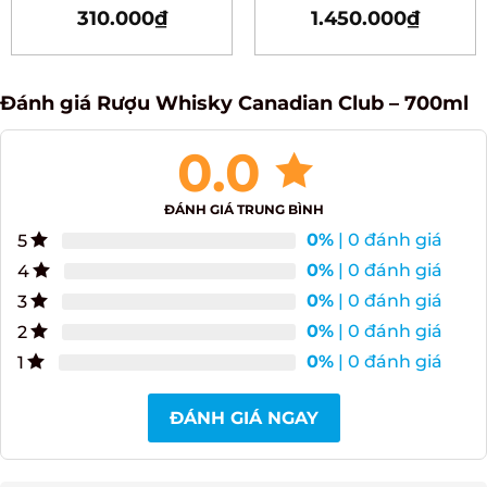
Lomond – Clansman –
10 năm – 700ml
700ml
310.000
₫
1.450.000
₫
Rated
5.00
out of 5
Đánh giá Rượu Whisky Canadian Club – 700ml
0.0
ĐÁNH GIÁ TRUNG BÌNH
0%
| 0 đánh giá
5
0%
| 0 đánh giá
4
0%
| 0 đánh giá
3
0%
| 0 đánh giá
2
0%
| 0 đánh giá
1
ĐÁNH GIÁ NGAY