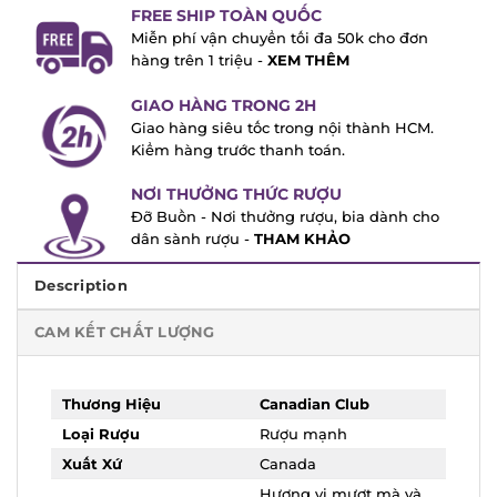
FREE SHIP TOÀN QUỐC
Miễn phí vận chuyển tối đa 50k cho đơn
hàng trên 1 triệu -
XEM THÊM
GIAO HÀNG TRONG 2H
Giao hàng siêu tốc trong nội thành HCM.
Kiểm hàng trước thanh toán.
NƠI THƯỞNG THỨC RƯỢU
Đỡ Buồn - Nơi thưởng rượu, bia dành cho
dân sành rượu -
THAM KHẢO
Description
CAM KẾT CHẤT LƯỢNG
Thương Hiệu
Canadian Club
Loại Rượu
Rượu mạnh
Xuất Xứ
Canada