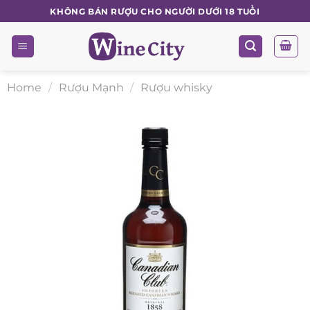
Skip
KHÔNG BÁN RƯỢU CHO NGƯỜI DƯỚI 18 TUỔI
to
content
Home
/
Rượu Mạnh
/
Rượu whisky