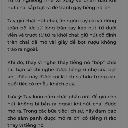
Từ từ nghiêng nhẹ và xoay về phần đầu khi
nút chai sắp bật ra để tránh gây tiếng nổ lớn.
Tay giữ chặt nút chai, ấn ngón tay cái và dùng
toàn bộ lực từ lòng bàn tay kéo nút từ dưới
viền và trượt từ từ ra khỏi chai; giữ nút cố định
trên chai đã mở vài giây để bọt rượu không
trào ra ngoài.
Khi đó, thay vì nghe thấy tiếng nổ “bốp” chói
tai, bạn sẽ chỉ nghe được tiếng xì nhẹ của bọt
khí, điều này được coi là lịch sự hơn trong các
buổi tiệc có nhiều khách quý.
Lưu ý
: Tay luôn nắm chặt phần nút để giữ cho
nút không bị bắn ra ngoài khi nút chai được
mở ra. Trong các bữa tiệc lịch sự, hãy đảm bảo
cho sâm panh được mở ra chỉ có tiếng rì rào
thay vì tiếng nổ.