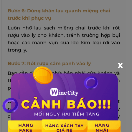
Bước 6: Dùng khăn lau quanh miệng chai
trước khi phục vụ
Luôn nhớ lau sạch miệng chai trước khi rót
rượu vào ly cho khách, tránh trường hợp bụi
hoặc các mảnh vụn của lớp kim loại rơi vào
trong ly.
Bước 7: Rót rượu sâm panh vào ly
X
Bạn cần đứng về phía bên phải của khách và
thực hiện rót rượu. Có 2 cách rót rượu sâm
panh phục vụ khách gồm:
Cách 1
: Cầm chai sâm panh bằng cách đặt
ngón tay cái vào phần lõm sâu bên dưới đáy
chai, 4 ngón còn lại cầm chắc chắn quanh đáy
chai, nghiêng chai rượu và đặt phần cổ chai
vào 2 ngón trỏ và giữa của tay phải, rót trước