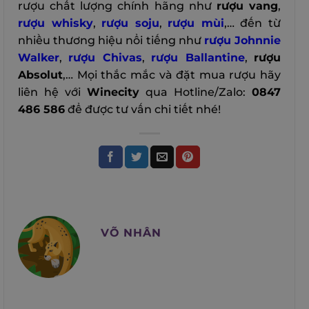
rượu chất lượng chính hãng như
rượu vang
,
rượu whisky
,
rượu soju
,
rượu mùi
,… đến từ
nhiều thương hiệu nổi tiếng như
rượu Johnnie
Walker
,
rượu Chivas
,
rượu Ballantine
,
rượu
Absolut
,… Mọi thắc mắc và đặt mua rượu hãy
liên hệ với
Winecity
qua Hotline/Zalo:
0847
486 586
để được tư vấn chi tiết nhé!
VÕ NHÂN