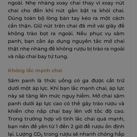
ngoài. Nhẹ nhàng xoay chai thay vì xoay nút
chai cho đến khi nút gần bật ra khỏi chai.
Dùng toàn bộ lòng bàn tay kéo ra một cách
cẩn thận. Giữ nút trên chai đã mở vài giây để
không trào bọt ra ngoài. Nếu phục vụ sâm
panh, bạn cần áp dụng nguyên tắc mở chai
thật nhẹ nhàng để không rượu bị trào ra ngoài
và nắp chai bay tứ tung.
Không lắc mạnh chai
Sâm panh là thức uống có ga được cất trữ
dưới một áp lực. Khi bạn lắc mạnh chai, áp lực
này sẽ tăng lên mức nguy hiểm. Mở chai sâm
panh dưới áp lực cao có thể gây trào rượu và
khiến cho nắp chai bay lên với tốc độ cao.
Trong trường hợp vô tình lắc chai quá mạnh,
bạn nên để yên từ 1 đến 2 giờ để rượu ổn định
lại. Lượng CO₂ trong rượu sẽ nhanh chóng hấp