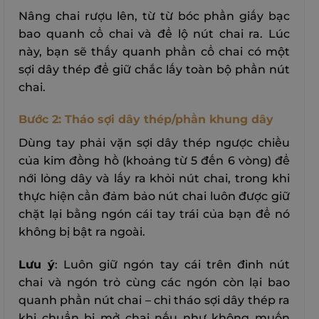
Nâng chai rượu lên, từ từ bóc phần giấy bạc
bao quanh cổ chai và để lộ nút chai ra. Lúc
này, bạn sẽ thấy quanh phần cổ chai có một
sợi dây thép để giữ chắc lấy toàn bộ phần nút
chai.
Bước 2: Tháo sợi dây thép/phần khung dây
Dùng tay phải vặn sợi dây thép ngược chiều
của kim đồng hồ (khoảng từ 5 đến 6 vòng) để
nới lỏng dây và lấy ra khỏi nút chai, trong khi
thực hiện cần đảm bảo nút chai luôn được giữ
chặt lại bằng ngón cái tay trái của bạn để nó
không bị bật ra ngoài.
Lưu ý
: Luôn giữ ngón tay cái trên đỉnh nút
chai và ngón trỏ cùng các ngón còn lại bao
quanh phần nút chai – chỉ tháo sợi dây thép ra
khi chuẩn bị mở chai nếu như không muốn