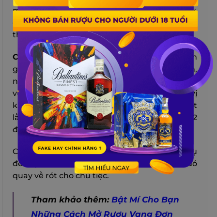
một lượng rượu sâm panh nhỏ để làm lạnh ly,
đợi đến khi phần bọt trong ly tan hết thì rót
thêm cho đầy;
Cách 2
: Tay phải cần cầm chặt chai ở phần
giữa thân, tay trái nâng ly lên khỏi bàn,
nghiêng nhẹ ly rồi rót vào ly một lượng rượu
vừa phải và mời chủ tiệc nếm, rót cho những vị
khách tiếp theo nếu như chủ tiệc đồng ý, rót
lần 1 và đợi bọt khí tan hết rồi tiếp tục rót lần 2
đến khi đầy hẳn thì dừng lại.
Cứ như thế, bạn thực hiện việc rót phục vụ
đến vị khách cuối cùng trong bàn tiệc, sau đó
quay về rót cho chủ tiệc.
Tham khảo thêm:
Bật Mí Cho Bạn
Những Cách Mở Rượu Vang Đơn