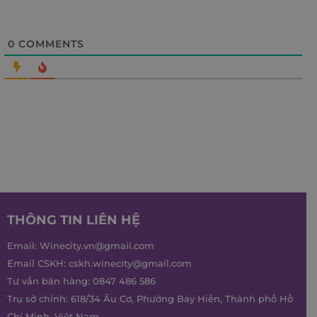
0
COMMENTS
THÔNG TIN LIÊN HỆ
Email:
Winecity.vn@gmail.com
Email CSKH:
cskh.winecity@gmail.com
Tư vấn bán hàng:
0847 486 586
Trụ sở chính: 618/34 Âu Cơ, Phường Bảy Hiền, Thành phố Hồ
Chí Minh, Việt Nam.