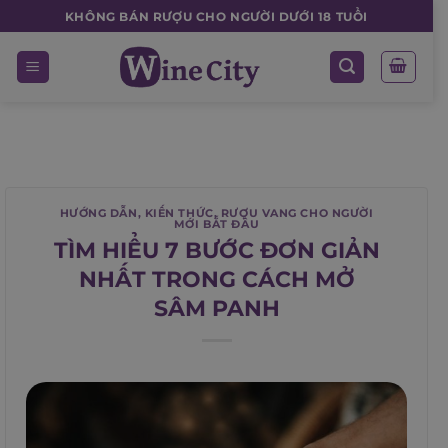
Skip
KHÔNG BÁN RƯỢU CHO NGƯỜI DƯỚI 18 TUỔI
to
content
HƯỚNG DẪN
,
KIẾN THỨC
,
RƯỢU VANG CHO NGƯỜI
MỚI BẮT ĐẦU
TÌM HIỂU 7 BƯỚC ĐƠN GIẢN
NHẤT TRONG CÁCH MỞ
SÂM PANH