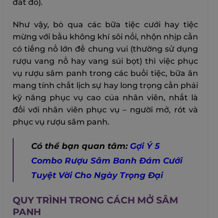
đắt đỏ).
Như vậy, bỏ qua các bữa tiệc cưới hay tiệc
mừng với bầu không khí sôi nổi, nhộn nhịp cần
có tiếng nổ lớn để chung vui (thường sử dụng
rượu vang nổ hay vang sủi bọt) thì việc phục
vụ rượu sâm panh trong các buổi tiệc, bữa ăn
mang tính chất lịch sự hay long trọng cần phải
kỹ năng phục vụ cao của nhân viên, nhất là
đối với nhân viên phục vụ – người mở, rót và
phục vụ rượu sâm panh.
Có thể bạn quan tâm:
Gợi Ý 5
Combo Rượu Sâm Banh Đám Cưới
Tuyệt Vời Cho Ngày Trọng Đại
QUY TRÌNH TRONG CÁCH MỞ SÂM
PANH