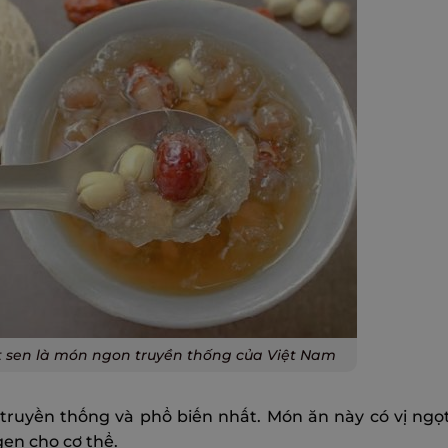
 sen là món ngon truyền thống của Việt Nam
truyền thống và phổ biến nhất. Món ăn này có vị ngọ
gen cho cơ thể.