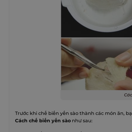
Các
Trước khi chế biến yến sào thành các món ăn, b
Cách chế biến yến sào
như sau: