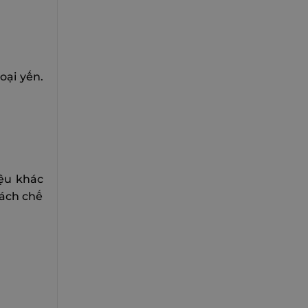
oại yến.
iệu khác
cách chế