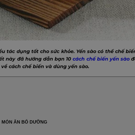
ều tác dụng tốt cho sức khỏe. Yến sào có thể chế bi
iết này đã hướng dẫn bạn 10
cách chế biến yến sào
đ
 về cách chế biến và dùng yến sào.
H MÓN ĂN BỔ DƯỠNG