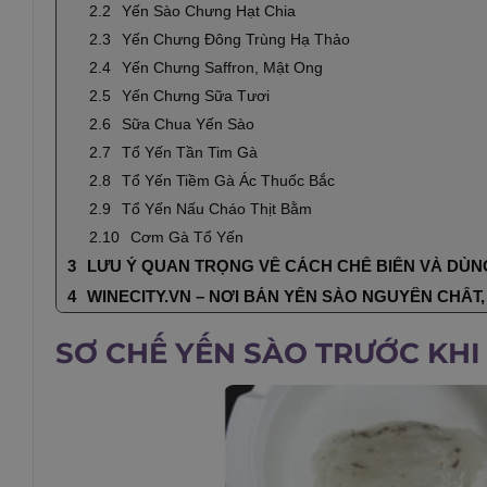
Yến Sào Chưng Hạt Chia
Yến Chưng Đông Trùng Hạ Thảo
Yến Chưng Saffron, Mật Ong
Yến Chưng Sữa Tươi
Sữa Chua Yến Sào
Tổ Yến Tần Tim Gà
Tổ Yến Tiềm Gà Ác Thuốc Bắc
Tổ Yến Nấu Cháo Thịt Bằm
Cơm Gà Tổ Yến
LƯU Ý QUAN TRỌNG VỀ CÁCH CHẾ BIẾN VÀ DÙN
WINECITY.VN – NƠI BÁN YẾN SÀO NGUYÊN CHẤT, 
SƠ CHẾ YẾN SÀO TRƯỚC KHI