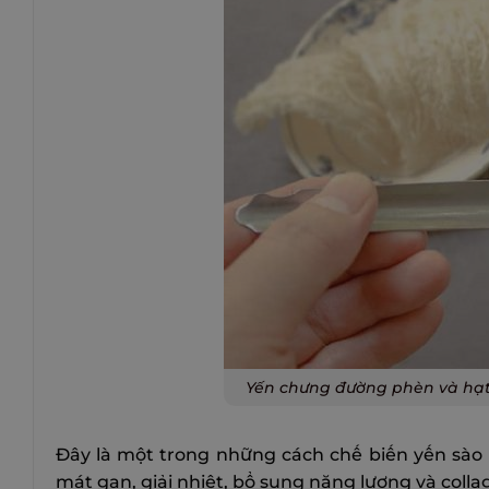
Yến chưng đường phèn và hạt
Đây là một trong những cách chế biến yến sào 
mát gan, giải nhiệt, bổ sung năng lượng và colla