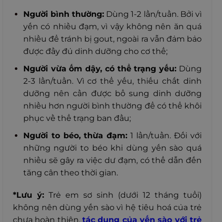
Người bình thường:
Dùng 1-2 lần/tuần. Bởi vì
yến có nhiều đạm, vì vậy không nên ăn quá
nhiều để tránh bị gout, ngoài ra vẫn đảm bảo
được đầy đủ dinh dưỡng cho cơ thể;
Người vừa ốm dậy, có thể trạng yếu:
Dùng
2-3 lần/tuần. Vì cơ thể yếu, thiếu chất dinh
dưỡng nên cần được bổ sung dinh dưỡng
nhiều hơn người bình thường để có thể khôi
phục về thể trạng ban đầu;
Người to béo, thừa đạm:
1 lần/tuần. Đối với
những người to béo khi dùng yến sào quá
nhiều sẽ gây ra việc dư đạm, có thể dẫn đến
tăng cân theo thời gian.
*Lưu ý:
Trẻ em sơ sinh (dưới 12 tháng tuổi)
không nên dùng yến sào vì hệ tiêu hoá của trẻ
chưa hoàn thiện,
tác dụng của yến sào với trẻ