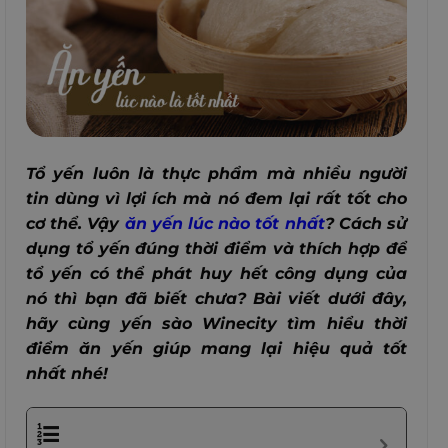
Tổ yến luôn là thực phẩm mà nhiều người
tin dùng vì lợi ích mà nó đem lại rất tốt cho
cơ thể. Vậy
ăn yến lúc nào tốt nhất
? Cách sử
dụng tổ yến đúng thời điểm và thích hợp để
tổ yến có thể phát huy hết công dụng của
nó thì bạn đã biết chưa? Bài viết dưới đây,
hãy cùng yến sào Winecity tìm hiểu thời
điểm ăn yến giúp mang lại hiệu quả tốt
nhất nhé!