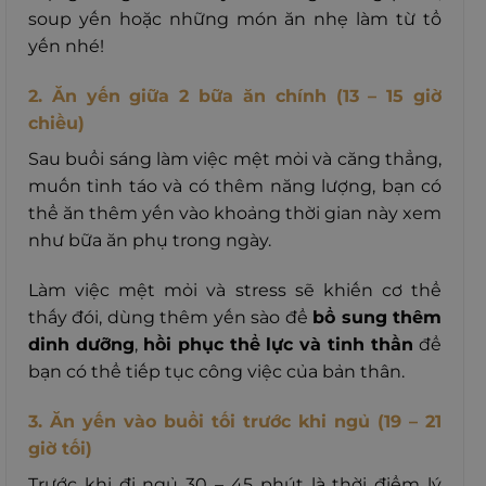
soup yến hoặc những món ăn nhẹ làm từ tổ
yến nhé!
2. Ăn yến giữa 2 bữa ăn chính (13 – 15 giờ
chiều)
Sau buổi sáng làm việc mệt mỏi và căng thẳng,
muốn tỉnh táo và có thêm năng lượng, bạn có
thể ăn thêm yến vào khoảng thời gian này xem
như bữa ăn phụ trong ngày.
Làm việc mệt mỏi và stress sẽ khiến cơ thể
thấy đói, dùng thêm yến sào để
bổ sung thêm
dinh dưỡng
,
hồi phục thể lực và tinh thần
để
bạn có thể tiếp tục công việc của bản thân.
3. Ăn yến vào buổi tối trước khi ngủ (19 – 21
giờ tối)
Trước khi đi ngủ 30 – 45 phút là thời điểm lý