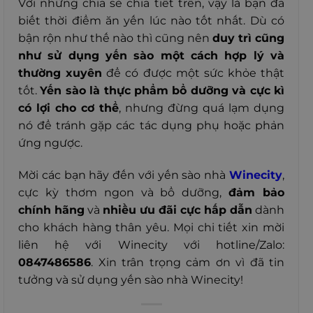
Với những chia sẻ chia tiết trên, vậy là bạn đã
biết thời điểm ăn yến lúc nào tốt nhất. Dù có
bận rộn như thế nào thì cũng nên
duy trì cũng
như sử dụng yến sào một cách hợp lý và
thường xuyên
để có được một sức khỏe thật
tốt.
Yến sào là thực phẩm bổ dưỡng và cực kì
có lợi cho cơ thể
, nhưng đừng quá lạm dụng
nó để tránh gặp các tác dụng phụ hoặc phản
ứng ngược.
Mời các bạn hãy đến với yến sào nhà
Winecity
,
cực kỳ thơm ngon và bổ dưỡng,
đảm bảo
chính hãng
và
nhiều ưu đãi cực hấp dẫn
dành
cho khách hàng thân yêu. Mọi chi tiết xin mời
liên hệ với Winecity với hotline/Zalo:
0847486586
. Xin trân trọng cảm ơn vì đã tin
tưởng và sử dụng yến sào nhà Winecity!