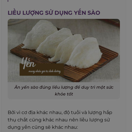
LIỀU LƯỢNG SỬ DỤNG YẾN SÀO
Ăn yến sào đúng liều lượng để duy trì một sức
khỏe tốt
Bởi vì cơ địa khác nhau, độ tuổi và lượng hấp
thụ chất cũng khác nhau nên liều lượng sử
dụng yến cũng sẽ khác nhau: