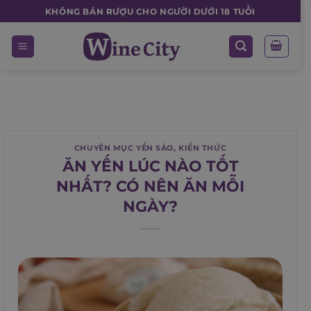
Skip
KHÔNG BÁN RƯỢU CHO NGƯỜI DƯỚI 18 TUỔI
to
content
CHUYÊN MỤC YẾN SÀO
,
KIẾN THỨC
ĂN YẾN LÚC NÀO TỐT
NHẤT? CÓ NÊN ĂN MỖI
NGÀY?