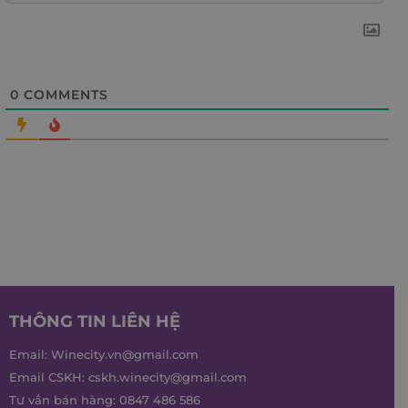
0
COMMENTS
THÔNG TIN LIÊN HỆ
Email:
Winecity.vn@gmail.com
Email CSKH:
cskh.winecity@gmail.com
Tư vấn bán hàng:
0847 486 586