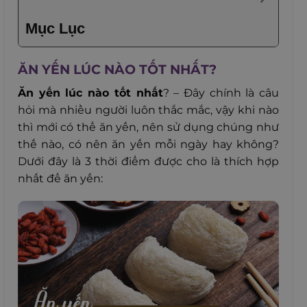
Mục Lục
ĂN YẾN LÚC NÀO TỐT NHẤT?
Ăn yến lúc nào tốt nhất
? – Đây chính là câu
hỏi mà nhiều người luôn thắc mắc, vậy khi nào
thì mới có thể ăn yến, nên sử dụng chúng như
thế nào, có nên ăn yến mỗi ngày hay không?
Dưới đây là 3 thời điểm được cho là thích hợp
nhất để ăn yến: