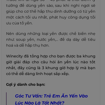
tưởng để dùng yến sào, sau khi nghỉ ngơi sẽ
giúp cho cơ thể hấp thu dinh dưỡng có từ yến
một cách tối ưu nhất, phát huy công dụng tối
ưu của tổ yến.
Nên dùng những loại yến được chế biến nhẹ
như: soup yến, nước yến,… để dạ dày dễ tiêu
hoá và dễ hấp thụ hơn.
Winecity đã tổng hợp cho bạn được ba khung
giờ giải đáp cho câu hỏi ăn yến lúc nào tốt
nhất, đây cũng là 3 khung giờ hợp lý mà bạn
có thể dễ dàng linh hoạt sắp xếp.
Gợi ý dành cho bạn:
Góc Tư Vấn: Trẻ Em Ăn Yến Vào
Lúc Nào Là Tốt Nhất?