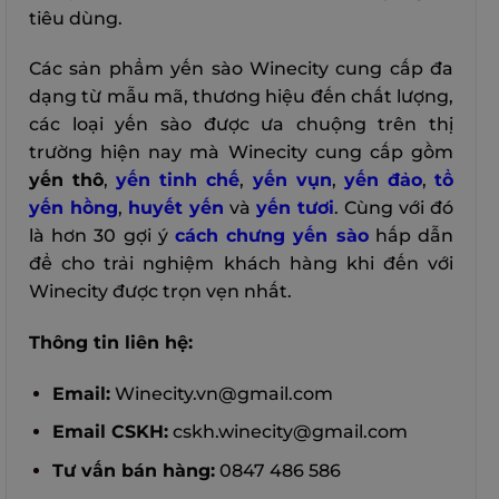
tiêu dùng.
Các sản phẩm yến sào Winecity cung cấp đa
dạng từ mẫu mã, thương hiệu đến chất lượng,
các loại yến sào được ưa chuộng trên thị
trường hiện nay mà Winecity cung cấp gồm
yến thô
,
yến tinh chế
,
yến vụn
,
yến đảo
,
tổ
yến hồng
,
huyết yến
và
yến tươi
. Cùng với đó
là hơn 30 gợi ý
cách chưng yến sào
hấp dẫn
để cho trải nghiệm khách hàng khi đến với
Winecity được trọn vẹn nhất.
Thông tin liên hệ:
Email:
Winecity.vn@gmail.com
Email CSKH:
cskh.winecity@gmail.com
Tư vấn bán hàng:
0847 486 586