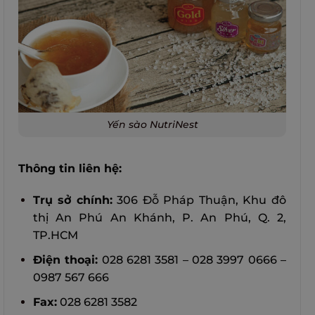
Yến sào NutriNest
Thông tin liên hệ:
Trụ sở chính:
306 Đỗ Pháp Thuận, Khu đô
thị An Phú An Khánh, P. An Phú, Q. 2,
TP.HCM
Điện thoại:
028 6281 3581 – 028 3997 0666 –
0987 567 666
Fax:
028 6281 3582