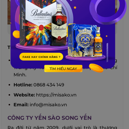
Công ty yến sào Misako
Thông tin liên hệ:
Địa chỉ:
768A Nguyễn Ảnh Thủ, Phường
Trung Mỹ Tây, Quận 12, Thành phố Hồ Chí
Minh.
Hotline:
0868 434 149
Website:
https://misako.vn
Email:
info@misako.vn
CÔNG TY YẾN SÀO SONG YẾN
Ra đời từ năm 2009, dưới vai trò là thương