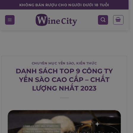
Skip
KHÔNG BÁN RƯỢU CHO NGƯỜI DƯỚI 18 TUỔI
to
content
CHUYÊN MỤC YẾN SÀO
,
KIẾN THỨC
DANH SÁCH TOP 9 CÔNG TY
YẾN SÀO CAO CẤP – CHẤT
LƯỢNG NHẤT 2023