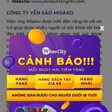
Website:
www.yensaotrangnhi.com
CÔNG TY YẾN SÀO MISAKO
Hiện nay, Misako được biết đến rộng rãi với vai
X
trò giúp được nhiều người có sức khỏe tốt hơn
đặc biệt là người bệnh phục hồi sức khoẻ
nhanh chóng, phụ nữ mang thai và trẻ em.
Công Ty Cổ Phần Misako liên tục phấn đấu để
trở thành một trong những nhà cung cấp yến
sào nguyên tổ lớn và uy tín trong lĩnh vực
chăm sóc sức khỏe cho cộng đồng người Việt
Nam và thế giới.