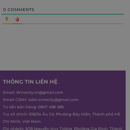
0
COMMENTS
THÔNG TIN LIÊN HỆ
Email:
Winecity.vn@gmail.com
Email CSKH:
cskh.winecity@gmail.com
Tư vấn bán hàng:
0847 486 586
Trụ sở chính: 618/34 Âu Cơ, Phường Bảy Hiền, Thành phố Hồ
Chí Minh, Việt Nam.
Chi nhánh: 9/18 Nguyễn Huy Tưởng, Phường Gia Định, Thành