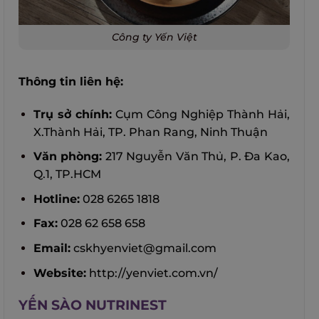
Công ty Yến Việt
Thông tin liên hệ:
Trụ sở chính:
Cụm Công Nghiệp Thành Hải,
X.Thành Hải, TP. Phan Rang, Ninh Thuận
Văn phòng:
217 Nguyễn Văn Thủ, P. Đa Kao,
Q.1, TP.HCM
Hotline:
028 6265 1818
Fax:
028 62 658 658
Email:
cskhyenviet@gmail.com
Website:
http://yenviet.com.vn/
YẾN SÀO NUTRINEST