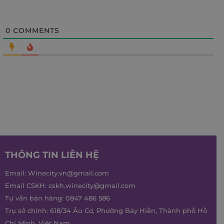
0
COMMENTS
THÔNG TIN LIÊN HỆ
Email:
Winecity.vn@gmail.com
Email CSKH:
cskh.winecity@gmail.com
Tư vấn bán hàng:
0847 486 586
Trụ sở chính: 618/34 Âu Cơ, Phường Bảy Hiền, Thành phố Hồ
Chí Minh, Việt Nam.