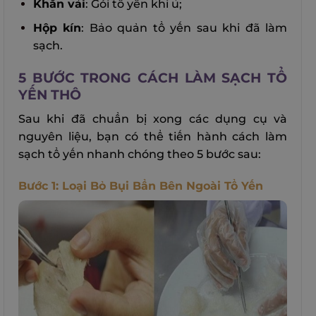
Khăn vải
: Gói tổ yến khi ủ;
Hộp kín
: Bảo quản tổ yến sau khi đã làm
sạch.
5 BƯỚC TRONG CÁCH LÀM SẠCH TỔ
YẾN THÔ
Sau khi đã chuẩn bị xong các dụng cụ và
nguyên liệu, bạn có thể tiến hành cách làm
sạch tổ yến nhanh chóng theo 5 bước sau:
Bước 1: Loại Bỏ Bụi Bẩn Bên Ngoài Tổ Yến