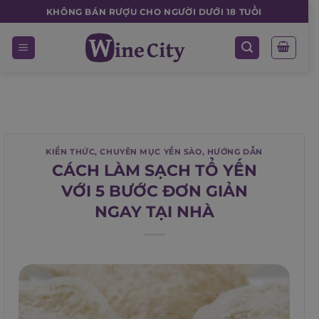
Skip
KHÔNG BÁN RƯỢU CHO NGƯỜI DƯỚI 18 TUỔI
to
content
KIẾN THỨC
,
CHUYÊN MỤC YẾN SÀO
,
HƯỚNG DẪN
CÁCH LÀM SẠCH TỔ YẾN
VỚI 5 BƯỚC ĐƠN GIẢN
NGAY TẠI NHÀ