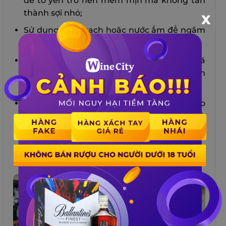
để tổ yến trở nên mềm mịn mà không tan
thành sợi nhỏ;
X
Sử dụng nước sạch hoặc nước ấm để ngâm
và rửa tổ yến, tránh sử dụng chất tẩy rửa;
Tránh để tổ yến tiếp xúc với không khí quá
lâu sau khi làm sạch, để bảo vệ chất dinh
dưỡng;
Tránh ánh nắng trực tiếp và nhiệt độ cao
khi bảo quản tổ yến, để tránh oxi hóa và
mất màu.
CÁCH BẢO QUẢN TỔ YẾN SAU KHI ĐÃ
LÀM SẠCH