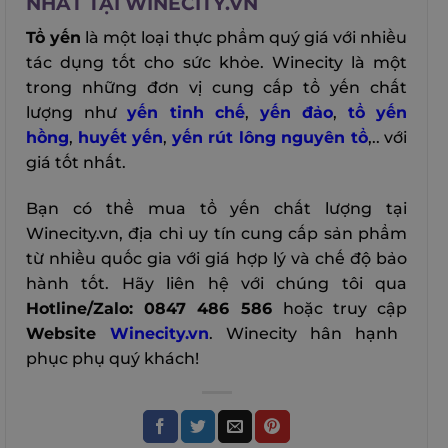
NHẤT TẠI WINECITY.VN
Tổ yến
là một loại thực phẩm quý giá với nhiều
tác dụng tốt cho sức khỏe. Winecity là một
trong những đơn vị cung cấp tổ yến chất
lượng như
yến tinh chế
,
yến đảo
,
tổ yến
hồng
,
huyết yến
,
yến rút lông nguyên tổ
,.. với
giá tốt nhất.
Bạn có thể mua tổ yến chất lượng tại
Winecity.vn, địa chỉ uy tín cung cấp sản phẩm
từ nhiều quốc gia với giá hợp lý và chế độ bảo
hành tốt. Hãy liên hệ với chúng tôi qua
Hotline/Zalo: 0847 486 586
hoặc truy cập
Website
Winecity.vn
. Winecity hân hạnh
phục phụ quý khách!