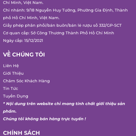
Tư vấn bán hàng:
0847 486 586
Trụ sở chính: 618/34 Âu Cơ, Phường Bảy Hiền, Thành phố Hồ
Chí Minh, Việt Nam.
Chi nhánh: 9/18 Nguyễn Huy Tưởng, Phường Gia Định, Thành
phố Hồ Chí Minh, Việt Nam.
Giấy phép phân phối/bán buôn/bán lẻ rượu số 332/GP-SCT
Cơ quan cấp: Sở Công Thương Thành Phố Hồ Chí Minh
Ngày cấp: 15/12/2021
VỀ CHÚNG TÔI
Liên Hệ
Giới Thiệu
Chăm Sóc Khách Hàng
Tin Tức
Tuyển Dụng
* Nội dung trên website chỉ mang tính chất giới thiệu sản
phẩm.
Chúng tôi không bán hàng trực tuyến !