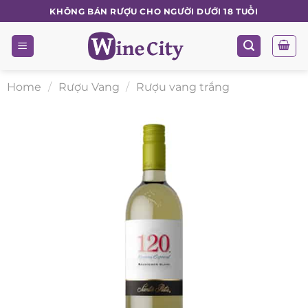
Skip
KHÔNG BÁN RƯỢU CHO NGƯỜI DƯỚI 18 TUỔI
to
content
Home
/
Rượu Vang
/
Rượu vang trắng