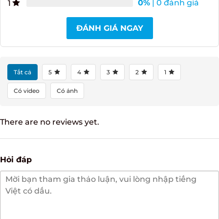
0%
| 0 đánh giá
2
0%
| 0 đánh giá
1
ĐÁNH GIÁ NGAY
Tất cả
5
4
3
2
1
Có video
Có ảnh
There are no reviews yet.
Hỏi đáp