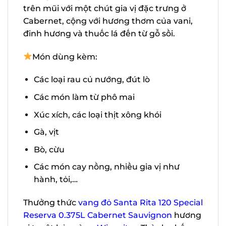
và đen chiếm ưu thế trên mũi với một
chút gia vị đặc trưng ở Cabernet, cộng với
hương thơm của vani, đinh hương và
thuốc lá đến từ gỗ sồi.
Món dùng kèm:
Các loại rau củ nướng, đút lò
Các món làm từ phô mai
Xúc xích, các loại thịt xông khói
Gà, vịt
Bò, cừu
Các món cay nồng, nhiều gia vị như
hành, tỏi,…
Thưởng thức
vang đỏ Santa Rita 120
Special Reserva 0.375L Cabernet