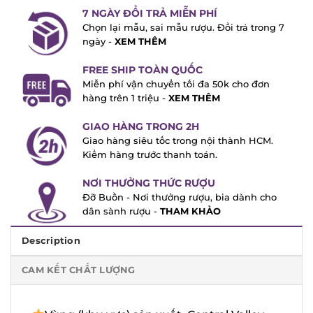
7 NGÀY ĐỔI TRẢ MIỄN PHÍ
Chọn lại mẫu, sai mẫu rượu. Đổi trả trong
7 ngày -
XEM THÊM
FREE SHIP TOÀN QUỐC
Miễn phí vận chuyển tối đa 50k cho đơn
hàng trên 1 triệu -
XEM THÊM
GIAO HÀNG TRONG 2H
Giao hàng siêu tốc trong nội thành HCM.
Kiểm hàng trước thanh toán.
NƠI THƯỞNG THỨC RƯỢU
Đỡ Buồn - Nơi thưởng rượu, bia dành cho
dân sành rượu -
THAM KHẢO
Description
CAM KẾT CHẤT LƯỢNG
Vùng (khu vực) sản xuất: Central Valley