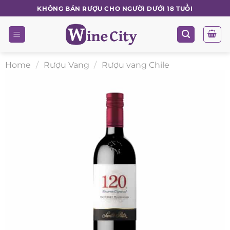
Skip
KHÔNG BÁN RƯỢU CHO NGƯỜI DƯỚI 18 TUỔI
to
content
Home
/
Rượu Vang
/
Rượu vang Chile