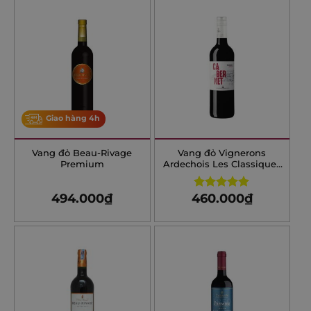
Giao hàng 4h
Vang đỏ Beau-Rivage
Vang đỏ Vignerons
Premium
Ardechois Les Classiques
Cabernet Sauvignon
494.000
₫
460.000
₫
Rated
5.00
out of 5