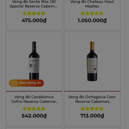
Vang đỏ Santa Rita 120
Vang đỏ Chateau Haut
Special Reserva Cabernet
Madrac
Sauvignon
475.000
₫
1.050.000
₫
Rated
5.00
Rated
4.90
out of 5
out of 5
Giao hàng 4h
Vang đỏ Casablanca
Vang đỏ Ochagavia Gran
Cefiro Reserva Cabernet
Reserva Cabernet
Sauvignon
Sauvignon
542.000
₫
713.000
₫
Rated
5.00
Rated
5.00
out of 5
out of 5