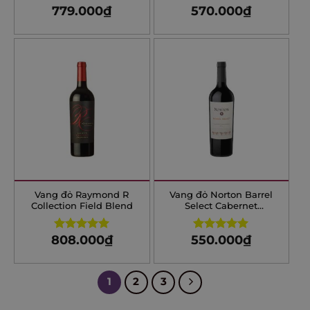
779.000
₫
570.000
₫
Rated
5.00
out of 5
Vang đỏ Raymond R
Vang đỏ Norton Barrel
Collection Field Blend
Select Cabernet
Sauvignon
808.000
₫
550.000
₫
Rated
5.00
Rated
5.00
out of 5
out of 5
1
2
3