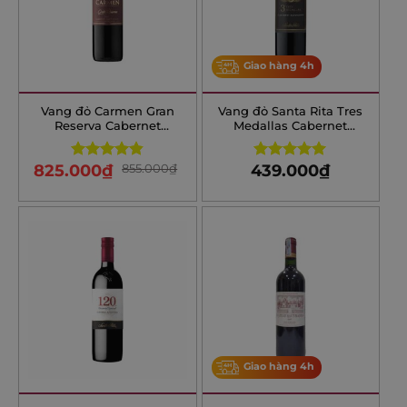
Giao hàng 4h
Vang đỏ Carmen Gran
Vang đỏ Santa Rita Tres
Reserva Cabernet
Medallas Cabernet
Sauvignon
Sauvignon
825.000
₫
855.000
₫
439.000
₫
Rated
4.83
Rated
5.00
out of 5
out of 5
Giao hàng 4h