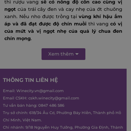
thì rượu vang
sẽ có nồng độ cồn cao cùng vị
ngọt
của trái cây đen và cay nhẹ của ớt chuông
xanh.
Nếu nho được trồng tại
vùng khí hậu ấm
áp và đã đạt được độ chín muồi
thì vang
có vị
của mứt và vị ngọt nhẹ của quả lý chua đen
chín mọng
.
Xem thêm
THÔNG TIN LIÊN HỆ
Email:
Winecity.vn@gmail.com
Email CSKH:
cskh.winecity@gmail.com
Tư vấn bán hàng:
0847 486 586
Trụ sở chính: 618/34 Âu Cơ, Phường Bảy Hiền, Thành phố Hồ
Chí Minh, Việt Nam.
Chi nhánh: 9/18 Nguyễn Huy Tưởng, Phường Gia Định, Thành