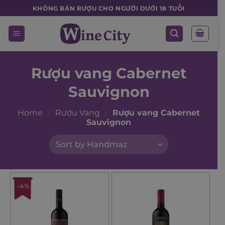
Skip
KHÔNG BÁN RƯỢU CHO NGƯỜI DƯỚI 18 TUỔI
to
content
Rượu vang Cabernet
Sauvignon
Home
/
Rượu Vang
/
Rượu vang Cabernet
Sauvignon
-4%