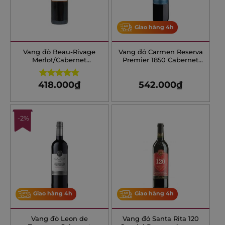
Giao hàng 4h
Vang đỏ Beau-Rivage
Vang đỏ Carmen Reserva
Merlot/Cabernet
Premier 1850 Cabernet
Sauvignon
Sauvignon Chính Hãng
418.000
₫
542.000
₫
Rated
4.75
out of 5
-2%
Giao hàng 4h
Giao hàng 4h
Vang đỏ Leon de
Vang đỏ Santa Rita 120