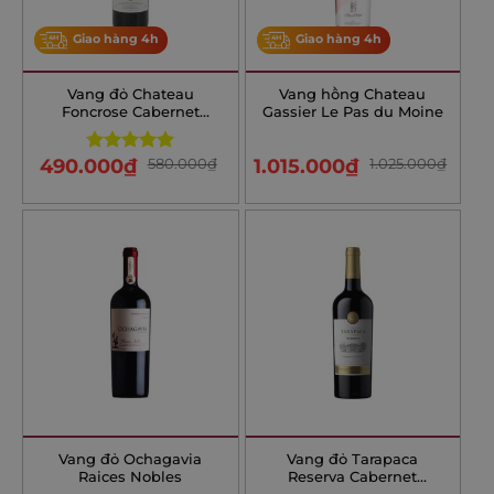
Giao hàng 4h
Giao hàng 4h
Vang đỏ Chateau
Vang hồng Chateau
Foncrose Cabernet
Gassier Le Pas du Moine
Sauvignon/Merlot
490.000
₫
580.000
₫
1.015.000
₫
1.025.000
₫
Rated
5.00
out of 5
Vang đỏ Ochagavia
Vang đỏ Tarapaca
Raices Nobles
Reserva Cabernet