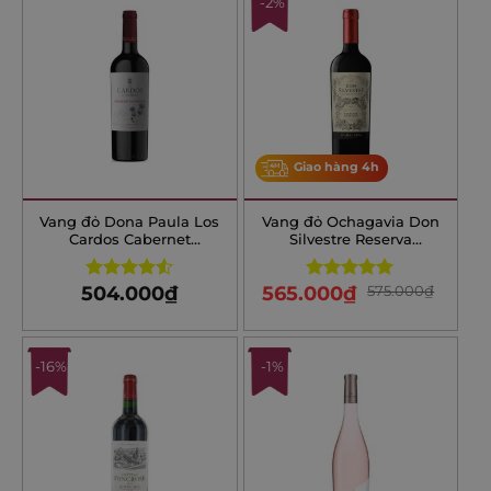
-2%
Giao hàng 4h
Vang đỏ Dona Paula Los
Vang đỏ Ochagavia Don
Cardos Cabernet
Silvestre Reserva
Sauvignon
Cabernet Sauvignon
504.000
₫
565.000
₫
575.000
₫
Rated
Rated
5.00
4.50
out
out of 5
of 5
-16%
-1%