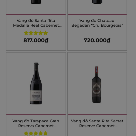
Vang đỏ Santa Rita
Vang đỏ Chateau
Medalla Real Cabernet
Begadan “Cru Bourgeois”
Sauvignon
817.000
₫
720.000
₫
Rated
5.00
out of 5
Vang đỏ Tarapaca Gran
Vang đỏ Santa Rita Secret
Reserva Cabernet
Reserve Cabernet
Sauvignon
Sauvignon