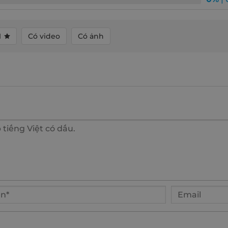
1
Có video
Có ảnh