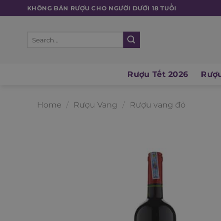
Skip
KHÔNG BÁN RƯỢU CHO NGƯỜI DƯỚI 18 TUỔI
to
content
Search
for:
Rượu Tết 2026
Rượu
Home
/
Rượu Vang
/
Rượu vang đỏ