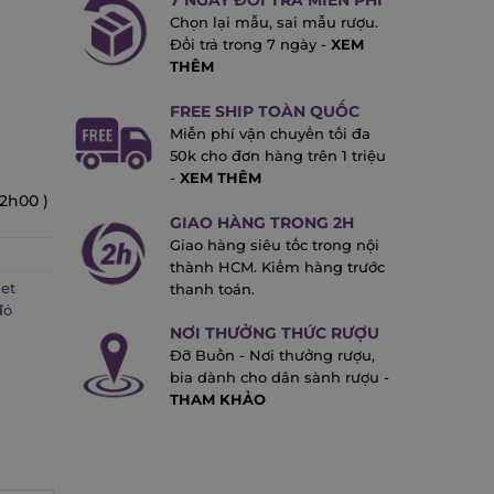
7 NGÀY ĐỔI TRẢ MIỄN PHÍ
Chọn lại mẫu, sai mẫu rượu.
Đổi trả trong 7 ngày -
XEM
THÊM
FREE SHIP TOÀN QUỐC
Miễn phí vận chuyển tối đa
50k cho đơn hàng trên 1 triệu
-
XEM THÊM
22h00 )
GIAO HÀNG TRONG 2H
Giao hàng siêu tốc trong nội
thành HCM. Kiểm hàng trước
et
thanh toán.
đỏ
NƠI THƯỞNG THỨC RƯỢU
Đỡ Buồn - Nơi thưởng rượu,
bia dành cho dân sành rượu -
THAM KHẢO