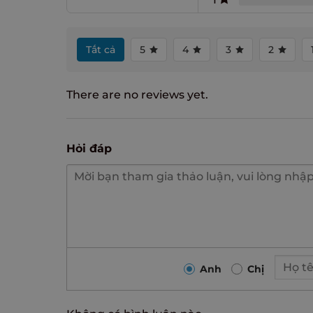
Tất cả
5
4
3
2
There are no reviews yet.
Hỏi đáp
Anh
Chị