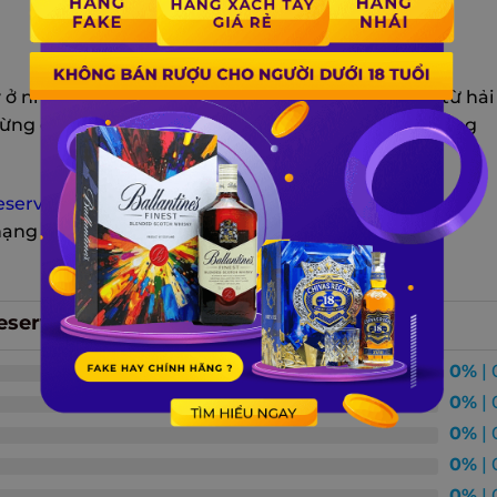
 ở nhiệt độ 12 độ C và dùng kèm với các món làm từ hải
 đừng quên decanter lắc nhiều hoặc mở vang vài tiếng
Reserve Cabernet Sauvignon
hương vị tuyệt hảo
hạng và đẳng cấp
Reserve Cabernet Sauvignon
0%
| 
0%
| 
0%
| 
0%
| 
0%
| 