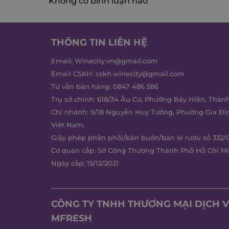
Không có bình luận nào
THÔNG TIN LIÊN HỆ
Email:
Winecity.vn@gmail.com
Email CSKH:
cskh.winecity@gmail.com
Tư vấn bán hàng:
0847 486 586
Trụ sở chính: 618/34 Âu Cơ, Phường Bảy Hiền, Thàn
Chi nhánh: 9/18 Nguyễn Huy Tưởng, Phường Gia Đị
Việt Nam.
Giấy phép phân phối/bán buôn/bán lẻ rượu số 332/
Cơ quan cấp: Sở Công Thương Thành Phố Hồ Chí M
Ngày cấp: 15/12/2021
CÔNG TY TNHH THƯƠNG MẠI DỊCH V
MFRESH