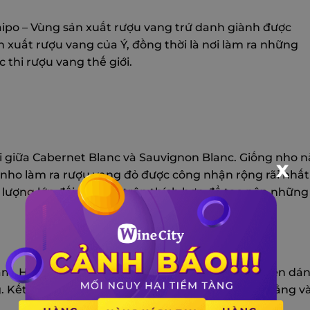
aipo – Vùng sản xuất rượu vang trứ danh giành được
 xuất rượu vang của Ý, đồng thời là nơi làm ra những
 thi rượu vang thế giới.
i giữa Cabernet Blanc và Sauvignon Blanc. Giống nho n
X
 nho làm ra rượu vang đỏ được công nhận rộng rãi nhất
ố lượng lớn đối tác pha trộn thích hợp để tạo nên những
cảm. Hương thơm của nó gợi lại chín, quả đen duyên dá
g. Kết quả là một loại rượu vang trung bình, cân bằng v