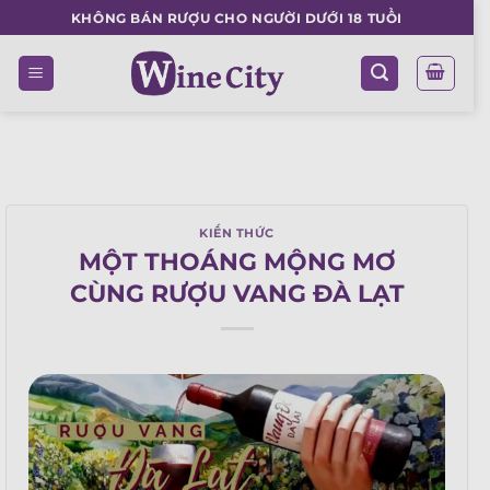
Skip
KHÔNG BÁN RƯỢU CHO NGƯỜI DƯỚI 18 TUỔI
to
content
KIẾN THỨC
MỘT THOÁNG MỘNG MƠ
CÙNG RƯỢU VANG ĐÀ LẠT