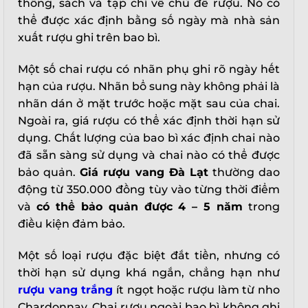
thông, sách và tạp chí về chủ đề rượu. Nó có
thể được xác định bằng số ngày mà nhà sản
xuất rượu ghi trên bao bì.
Một số chai rượu có nhãn phụ ghi rõ ngày hết
hạn của rượu. Nhãn bổ sung này không phải là
nhãn dán ở mặt trước hoặc mặt sau của chai.
Ngoài ra, giá rượu có thể xác định thời hạn sử
dụng. Chất lượng của bao bì xác định chai nào
đã sẵn sàng sử dụng và chai nào có thể được
bảo quản.
Giá rượu vang Đà Lạt
thường dao
động từ 350.000 đồng tùy vào từng thời điểm
và
có thể bảo quản được 4 – 5 năm
trong
điều kiện đảm bảo.
Một số loại rượu đặc biệt đắt tiền, nhưng có
thời hạn sử dụng khá ngắn, chẳng hạn như
rượu vang trắng
ít ngọt hoặc rượu làm từ nho
Chardonnay. Chai rượu ngoài bao bì không ghi