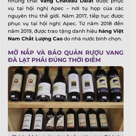
những chai
Vang Chateau Dalat
được phục
vụ tại hội nghị Apec – nơi tụ họp của các
nguyên thủ thế giới. Năm 2017, tiếp tục được
phục vụ tại hội nghị Apec. Từ năm 2018 đến
năm 2019, được trao tặng danh hiệu
hàng Việt
Nam Chất Lượng Cao
do nhà nước bình chọn.
MỞ NẮP VÀ BẢO QUẢN RƯỢU VANG
ĐÀ LẠT PHẢI ĐÚNG THỜI ĐIỂM