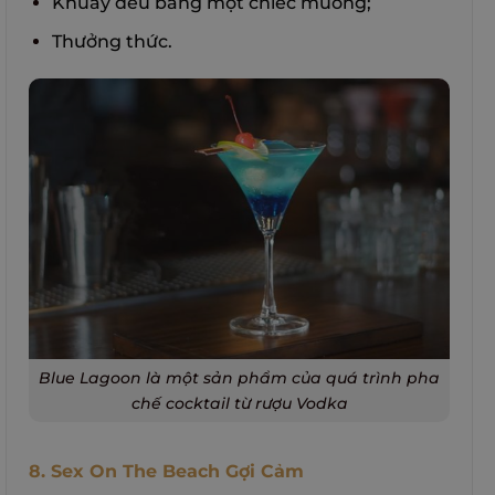
Khuấy đều bằng một chiếc muỗng;
Thưởng thức.
Blue Lagoon là một sản phẩm của quá trình pha
chế cocktail từ rượu Vodka
8. Sex On The Beach Gợi Cảm