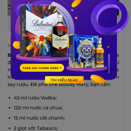
Screwdriver là một sản phẩm của quá trình pha
chế cocktail từ rượu Vodka
4. Bloody Mary Vị The Cay
Bloody Mary
là một loại cocktail nổi tiếng và
đặc biệt. Đây là loại cocktail có màu đỏ như
máu và có vị cay, mặn, chua, ngọt. Đây cũng là
loại cocktail được cho là có thể chữa được cơn
say rượu. Để pha chế Bloody Mary, bạn cần:
45 ml rượu Vodka;
120 ml nước cà chua;
15 ml nước cốt chanh;
2 giọt xốt Tabasco;