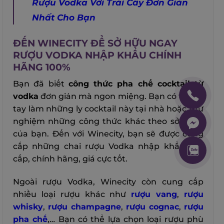
Rượu Vodka Với Trái Cây Đơn Giản
Nhất Cho Bạn
ĐẾN WINECITY ĐỂ SỞ HỮU NGAY
RƯỢU VODKA NHẬP KHẨU CHÍNH
HÃNG 100%
Bạn đã biết
công thức pha chế cocktail từ
vodka
đơn giản mà ngon miệng. Bạn có thể tự
tay làm những ly cocktail này tại nhà hoặc thử
nghiệm những công thức khác theo sở thích
của bạn.
Đến với Winecity, bạn sẽ được cung
cấp những chai rượu Vodka nhập khẩu cao
cấp, chính hãng, giá cực tốt.
Ngoài rượu Vodka, Winecity còn cung cấp
nhiều loại rượu khác như
rượu vang
,
rượu
whisky
,
rượu champagne
,
rượu cognac
,
rượu
pha chế
,… Bạn có thể lựa chọn loại rượu phù