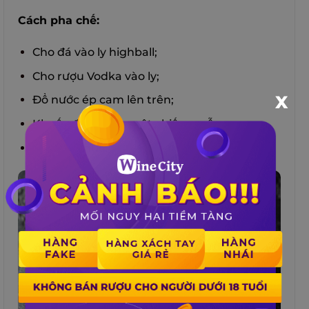
Cách pha chế:
Cho đá vào ly highball;
Cho rượu Vodka vào ly;
X
Đổ nước ép cam lên trên;
Khuấy đều bằng một chiếc muỗng;
Thưởng thức.