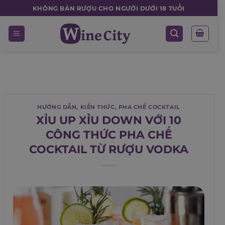
Skip
KHÔNG BÁN RƯỢU CHO NGƯỜI DƯỚI 18 TUỔI
to
content
HƯỚNG DẪN
,
KIẾN THỨC
,
PHA CHẾ COCKTAIL
XỈU UP XỈU DOWN VỚI 10
CÔNG THỨC PHA CHẾ
COCKTAIL TỪ RƯỢU VODKA