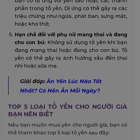
bạn có dị ứng với yến sào hoặc các thành
phần trong tổ yến. Dị ứng có thể gây ra các
triệu chứng như ngứa, phát ban, sưng mặt,
hoặc khó thở;
Hạn chế đối với phụ nữ mang thai và đang
cho con bú
: Không sử dụng tổ yến khi bạn
đang mang thai hoặc đang cho con bú. Tổ
yến có thể gây ra ảnh hưởng xấu đến thai
nhi hoặc sữa mẹ.
Giải đáp:
Ăn Yến Lúc Nào Tốt
Nhất? Có Nên Ăn Mỗi Ngày?
TOP 5 LOẠI TỔ YẾN CHO NGƯỜI GIÀ
BẠN NÊN BIẾT
Nếu bạn muốn mua yến cho người già, bạn có
thể tham khảo top 5 loại tổ yến sau đây: