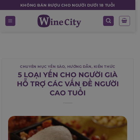
Skip
KHÔNG BÁN RƯỢU CHO NGƯỜI DƯỚI 18 TUỔI
to
content
CHUYÊN MỤC YẾN SÀO
,
HƯỚNG DẪN
,
KIẾN THỨC
5 LOẠI YẾN CHO NGƯỜI GIÀ
HỖ TRỢ CÁC VẤN ĐỀ NGƯỜI
CAO TUỔI