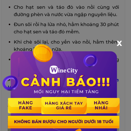
Cho hạt sen và táo đỏ vào nồi cùng với
đường phèn và nước vừa ngập nguyên liệu.
Đun sôi rồi hạ lửa nhỏ, hầm khoảng 30 phút
cho hạt sen và táo đỏ mềm.
X
Khi chè sôi lại, cho yến vào nồi, hầm thêm
khoảng 15 phút nữa.
Nêm nếm lại đường cho vừa ăn, rắc ít vừng
rang lên trên.
>>>
Chi Tiết Cách Chưng Yến Táo Đỏ Hạt Sen
Vị Ngọt Thanh Tự Nhiên
GHI NHỚ CÁC ĐIỀU SAU KHI SỬ DỤNG
TỔ YẾN CHO NGƯỜI GIÀ