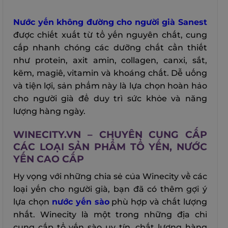
Nước yến không đường cho người già Sanest
được chiết xuất từ tổ yến nguyên chất, cung
cấp nhanh chóng các dưỡng chất cần thiết
như protein, axit amin, collagen, canxi, sắt,
kẽm, magiê, vitamin và khoáng chất. Dễ uống
và tiện lợi, sản phẩm này là lựa chọn hoàn hảo
cho người già để duy trì sức khỏe và năng
lượng hàng ngày.
WINECITY.VN – CHUYÊN CUNG CẤP
CÁC LOẠI SẢN PHẨM TỔ YẾN, NƯỚC
YẾN CAO CẤP
Hy vọng với những chia sẻ của Winecity về các
loại yến cho người già, bạn đã có thêm gợi ý
lựa chọn
nước yến sào
phù hợp và chất lượng
nhất. Winecity là một trong những địa chỉ
cung cấp tổ yến sào uy tín, chất lượng hàng