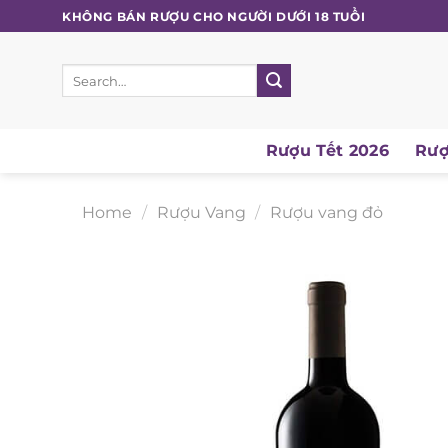
Skip
KHÔNG BÁN RƯỢU CHO NGƯỜI DƯỚI 18 TUỔI
to
content
Search
for:
Rượu Tết 2026
Rượu
Home
/
Rượu Vang
/
Rượu vang đỏ