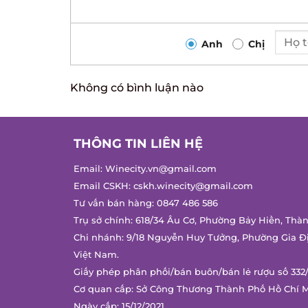
Anh
Chị
Không có bình luận nào
THÔNG TIN LIÊN HỆ
Email:
Winecity.vn@gmail.com
Email CSKH:
cskh.winecity@gmail.com
Tư vấn bán hàng:
0847 486 586
Trụ sở chính: 618/34 Âu Cơ, Phường Bảy Hiền, Thàn
Chi nhánh: 9/18 Nguyễn Huy Tưởng, Phường Gia Đị
Việt Nam.
Giấy phép phân phối/bán buôn/bán lẻ rượu số 332/
Cơ quan cấp: Sở Công Thương Thành Phố Hồ Chí M
Ngày cấp: 15/12/2021