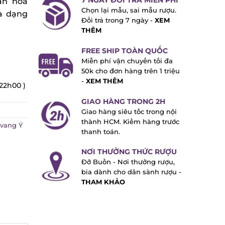
7 NGÀY ĐỔI TRẢ MIỄN PHÍ
n hóa
Chọn lại mẫu, sai mẫu rượu.
 dạng
Đổi trả trong 7 ngày -
XEM
THÊM
FREE SHIP TOÀN QUỐC
Miễn phí vận chuyển tối đa
50k cho đơn hàng trên 1 triệu
-
XEM THÊM
22h00 )
GIAO HÀNG TRONG 2H
Giao hàng siêu tốc trong nội
thành HCM. Kiểm hàng trước
ang Ý
thanh toán.
NƠI THƯỞNG THỨC RƯỢU
Đỡ Buồn - Nơi thưởng rượu,
bia dành cho dân sành rượu -
THAM KHẢO