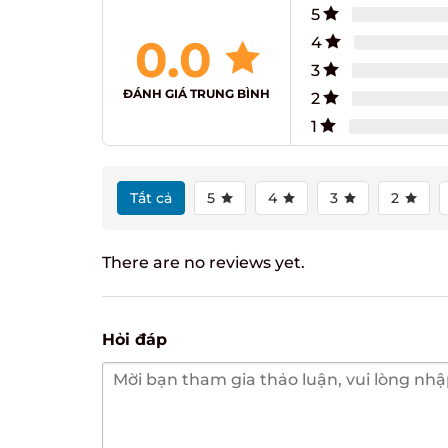
5
0.0
4
3
ĐÁNH GIÁ TRUNG BÌNH
2
1
Tất cả
5
4
3
2
There are no reviews yet.
Hỏi đáp