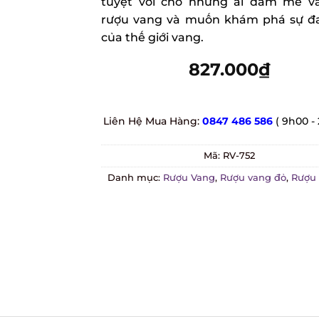
tuyệt vời cho những ai đam mê vă
rượu vang và muốn khám phá sự đa
của thế giới vang.
827.000
₫
Liên Hệ Mua Hàng:
0847 486 586
( 9h00 - 
Mã:
RV-752
Danh mục:
Rượu Vang
,
Rượu vang đỏ
,
Rượu v