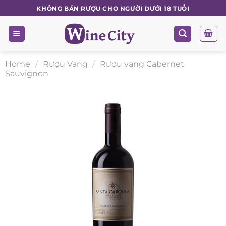
Skip
KHÔNG BÁN RƯỢU CHO NGƯỜI DƯỚI 18 TUỔI
to
content
Home
/
Rượu Vang
/
Rượu vang Cabernet
Sauvignon