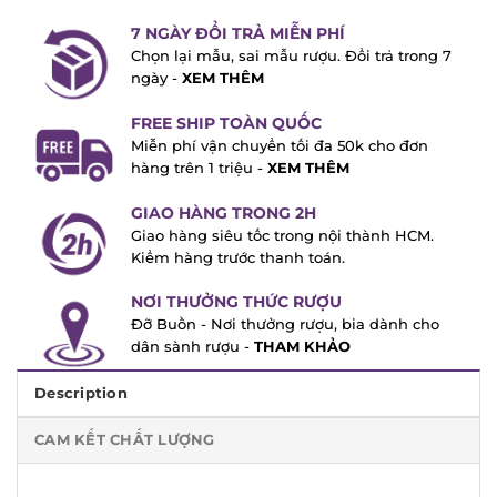
7 NGÀY ĐỔI TRẢ MIỄN PHÍ
Chọn lại mẫu, sai mẫu rượu. Đổi trả trong
7 ngày -
XEM THÊM
FREE SHIP TOÀN QUỐC
Miễn phí vận chuyển tối đa 50k cho đơn
hàng trên 1 triệu -
XEM THÊM
GIAO HÀNG TRONG 2H
Giao hàng siêu tốc trong nội thành HCM.
Kiểm hàng trước thanh toán.
NƠI THƯỞNG THỨC RƯỢU
Đỡ Buồn - Nơi thưởng rượu, bia dành cho
dân sành rượu -
THAM KHẢO
Description
CAM KẾT CHẤT LƯỢNG