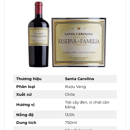
Thương hiệu
Santa Carolina
Phân loại
Rượu Vang
Xuất xứ
Chile
Trái cây đen, vị chát cân
Hương vị
bằng.
Nồng độ
13.5%
Dung tích
750ml
Nho Cabernet