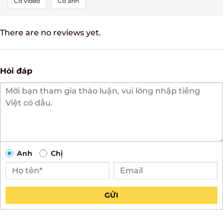
Có video
Có ảnh
There are no reviews yet.
Hỏi đáp
Anh
Chị
GỬI