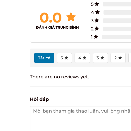
5
0.0
4
3
ĐÁNH GIÁ TRUNG BÌNH
2
1
Tất cả
5
4
3
2
There are no reviews yet.
Hỏi đáp