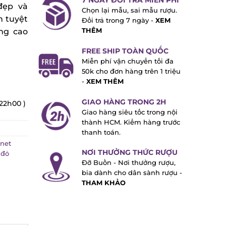
7 NGÀY ĐỔI TRẢ MIỄN PHÍ
đẹp và
Chọn lại mẫu, sai mẫu rượu.
n tuyệt
Đổi trả trong 7 ngày -
XEM
ang cao
THÊM
FREE SHIP TOÀN QUỐC
Miễn phí vận chuyển tối đa
50k cho đơn hàng trên 1 triệu
-
XEM THÊM
GIAO HÀNG TRONG 2H
 22h00 )
Giao hàng siêu tốc trong nội
thành HCM. Kiểm hàng trước
thanh toán.
net
NƠI THƯỞNG THỨC RƯỢU
 đỏ
Đỡ Buồn - Nơi thưởng rượu,
bia dành cho dân sành rượu -
THAM KHẢO