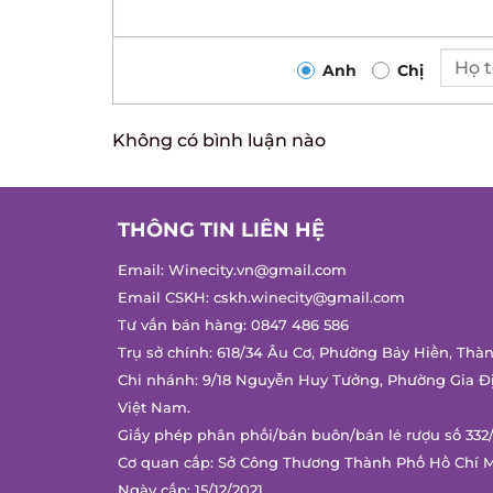
Anh
Chị
Không có bình luận nào
THÔNG TIN LIÊN HỆ
Email:
Winecity.vn@gmail.com
Email CSKH:
cskh.winecity@gmail.com
Tư vấn bán hàng:
0847 486 586
Trụ sở chính: 618/34 Âu Cơ, Phường Bảy Hiền, Thà
Chi nhánh: 9/18 Nguyễn Huy Tưởng, Phường Gia Đ
Việt Nam.
Giấy phép phân phối/bán buôn/bán lẻ rượu số 332
Cơ quan cấp: Sở Công Thương Thành Phố Hồ Chí 
Ngày cấp: 15/12/2021