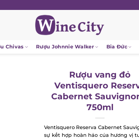
u Chivas
Rượu Johnnie Walker
Bia Đức
Rượu vang đỏ
Ventisquero Reser
Cabernet Sauvigno
750ml
Ventisquero Reserva Cabernet Sauvi
sự kết hợp hoàn hảo của hương vị t