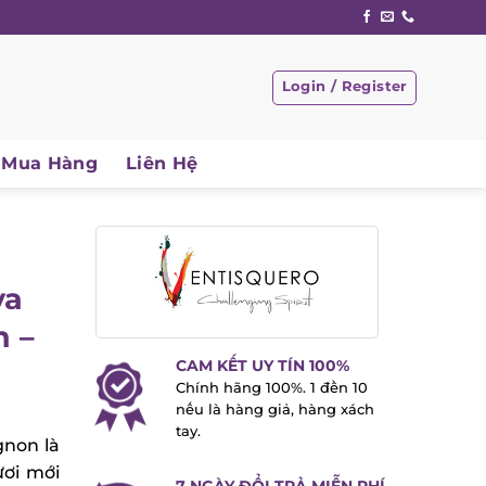
Login / Register
Mua Hàng
Liên Hệ
va
n –
CAM KẾT UY TÍN 100%
Chính hãng 100%. 1 đền 10
nếu là hàng giả, hàng xách
tay.
gnon là
ươi mới