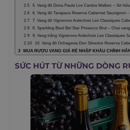
5. Vang đỏ Dona Paula Los Cardos Malbec – Sở hữu 
6. Vang đỏ Tarapaca Reserva Cabernet Sauvignon –
7. Vang đỏ Vignerons Ardechois Les Classiques Cab
8. Sparkling Bisol Bel Star Prosecco Brut – Chai van
9. Vang trắng Vignerons Ardechois Les Classiques S
10. Vang đỏ Ochagavia Don Silvestre Reserva Cab
MUA RƯỢU VANG GIÁ RẺ NHẬP KHẨU CHÍNH HÃNG
SỨC HÚT TỪ NHỮNG DÒNG R