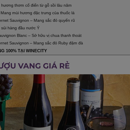
hương thơm cổ điển từ gỗ sồi lâu năm
 Mang mùi hương đặc trưng của thuốc lá
ernet Sauvignon – Mang sắc đỏ quyến rũ
g sủi hàng đầu nước Ý
auvignon Blanc – Sở hữu vị chua thanh thoát
ernet Sauvignon – Mang sắc đỏ Ruby đậm đà
 100% TẠI WINECITY
ƯỢU VANG GIÁ RẺ