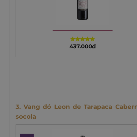
437.000
₫
Rated
5.00
out of 5
3. Vang đỏ Leon de Tarapaca Caber
socola