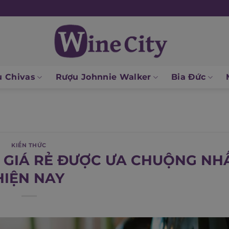
 Chivas
Rượu Johnnie Walker
Bia Đức
KIẾN THỨC
G GIÁ RẺ ĐƯỢC ƯA CHUỘNG NH
HIỆN NAY