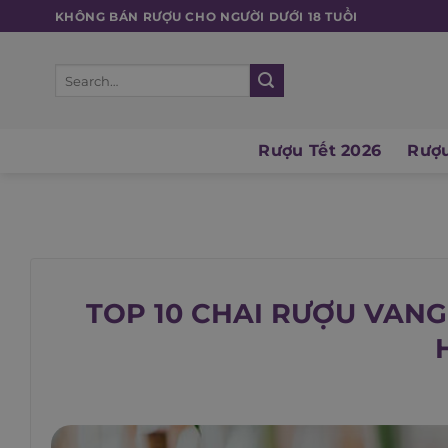
Skip
KHÔNG BÁN RƯỢU CHO NGƯỜI DƯỚI 18 TUỔI
to
content
Search
for:
Rượu Tết 2026
Rượu
TOP 10 CHAI RƯỢU VAN