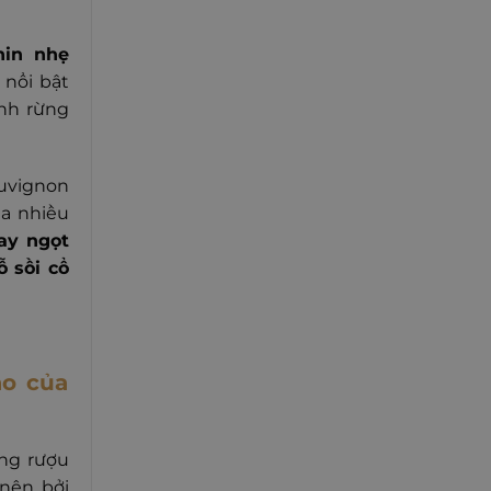
nin nhẹ
 nổi bật
nh rừng
uvignon
a nhiều
cay ngọt
ỗ sồi cổ
ào của
ng rượu
 nên bởi