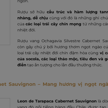
ngon.
Rượu sở hữu
cấu trúc và hàm lượng tan
nhàng, dễ chịu
cùng với đó là những ghi chú
của
các loại trái cây chín mọng
từ những cá
nhiệt đới.
Rượu vang Ochagavia Silvestre Cabernet Sa
còn gây chú ý bởi hương thơm ngọt ngào củ
loại trái cây nhiệt đới chín đậm hòa cùng
vị 
của socola, các loại thảo mộc, tiêu đen và g
điển
tạo ấn tượng cho lần đầu thưởng thức.
net Sauvignon – Mang hương vị ngọt ng
Leon de Tarapaca Cabernet Sauvignon
là dò
vang đỏ nổi tiếng hàng đầu Chile, được tạo