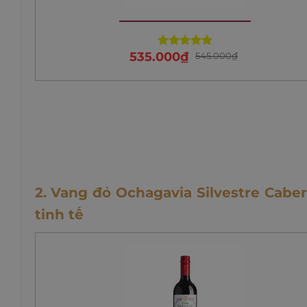
535.000
₫
545.000
₫
Rated
4.90
out of 5
2. Vang đỏ Ochagavia Silvestre Cabe
tinh tế