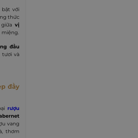
bật với
ng thức
 giữa
vị
 miệng.
àng đầu
 tươi và
ẹp đầy
oại
rượu
abernet
ợu vang
à, thơm