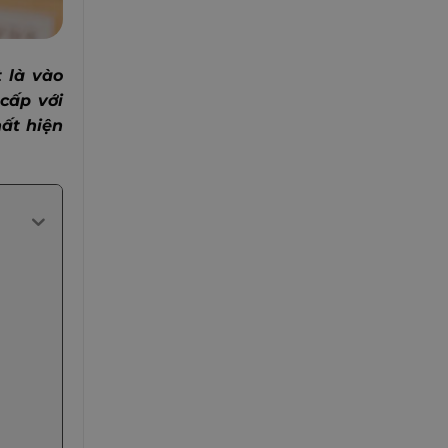
 là vào
cấp với
ất hiện