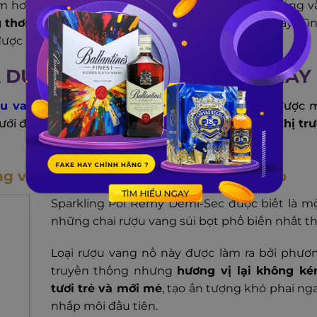
ể kém hơn những dòng vang cao cấp khác nhưng chúng 
thơm, mùi vị và độ an toàn khi thưởng thức
. Đây cũ
ược nhiều người biết đến và ưu tiên lựa chọn.
 DƯỚI 500K PHỔ BIẾN HIỆN NAY
ợu vang
với nhiều mức giá khác nhau, để chọn được m
ưới đây sẽ là
10 chai rượu vang giá rẻ hàng đầu thị tr
òng vang sở hữu màu vàng rơm độc đáo
Sparkling Pol Remy Demi-Sec được biết là m
những chai rượu vang sủi bọt phổ biến nhất thế
Loại rượu vang nổ này được làm ra bởi phươ
truyền thống nhưng
hương vị lại không k
tươi trẻ và mới mẻ
, tạo ấn tượng khó phai nga
nhấp môi đầu tiên.