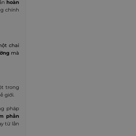
vẫn
hoàn
ng chính
ột chai
ường
mà
ột trong
 giới.
ng pháp
ém phần
y từ lần