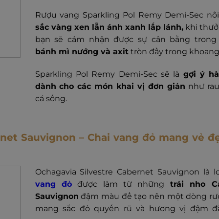
Rượu vang Sparkling Pol Remy Demi-Sec nổi 
sắc vàng xen lẫn ánh xanh lấp lánh,
khi thưở
bạn sẽ cảm nhận được sự cân bằng trong
bánh mì nướng và axit
tròn đầy trong khoang
Sparkling Pol Remy Demi-Sec sẽ là
gợi ý h
dành cho các món khai vị đơn giản
như rau
cá sống.
rnet Sauvignon – Chai vang đỏ mang vẻ đ
Ochagavia Silvestre Cabernet Sauvignon là l
vang đỏ
được làm từ những
trái nho C
Sauvignon
đậm màu để tạo nên một dòng rư
mang sắc đỏ quyến rũ và hương vị đậm đ