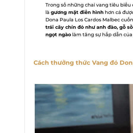
Trong số những chai vang tiêu biểu 
là
gương mặt điển hình
hơn cả được 
Dona Paula Los Cardos Malbec cuốn 
trái cây chín đỏ như anh đào, gỗ sồ
ngọt ngào
làm tăng sự hấp dẫn của v
Cách thưởng thức Vang đỏ Dona