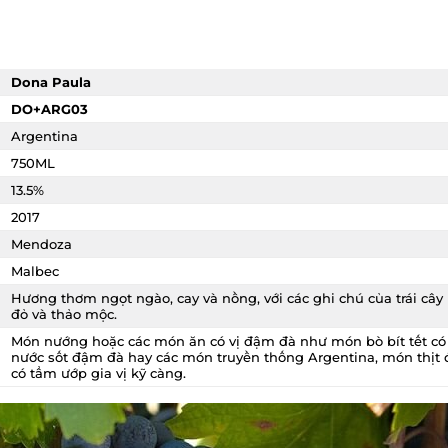
Dona Paula
DO+ARG03
Argentina
750ML
13.5%
2017
Mendoza
Malbec
Hương thơm ngọt ngào, cay và nồng, với các ghi chú của trái cây
đỏ và thảo mộc.
Món nướng hoặc các món ăn có vị đậm đà như món bò bít tết có
nước sốt đậm đà hay các món truyền thống Argentina, món thịt đ
có tẩm ướp gia vị kỹ càng.