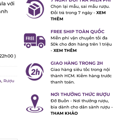
7 NGÀY ĐỔI TRẢ MIỄN PHÍ
a với
Chọn lại mẫu, sai mẫu rượu.
nh
Đổi trả trong 7 ngày -
XEM
THÊM
FREE SHIP TOÀN QUỐC
Miễn phí vận chuyển tối đa
50k cho đơn hàng trên 1 triệu
-
XEM THÊM
22h00 )
GIAO HÀNG TRONG 2H
Giao hàng siêu tốc trong nội
thành HCM. Kiểm hàng trước
,
Rượu
thanh toán.
NƠI THƯỞNG THỨC RƯỢU
Đỡ Buồn - Nơi thưởng rượu,
bia dành cho dân sành rượu -
THAM KHẢO