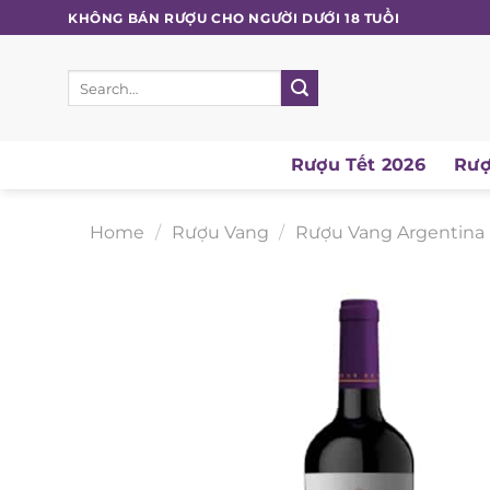
Skip
KHÔNG BÁN RƯỢU CHO NGƯỜI DƯỚI 18 TUỔI
to
content
Search
for:
Rượu Tết 2026
Rượu
Home
/
Rượu Vang
/
Rượu Vang Argentina