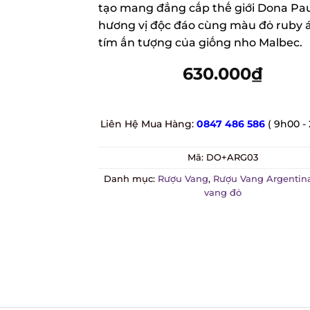
customer
tạo mang đẳng cấp thế giới Dona Paul
ratings
hương vị độc đáo cùng màu đỏ ruby á
tím ấn tượng của giống nho Malbec.
630.000
₫
Liên Hệ Mua Hàng:
0847 486 586
( 9h00 - 
Mã:
DO+ARG03
Danh mục:
Rượu Vang
,
Rượu Vang Argentina
vang đỏ