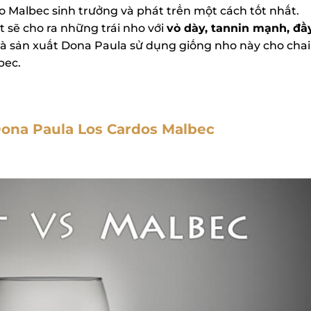
 Malbec sinh trưởng và phát trển một cách tốt nhất.
sẽ cho ra những trái nho với
vỏ dày, tannin mạnh, đầy
hà sản xuất Dona Paula sử dụng giống nho này cho chai
ec.
X
na Paula Los Cardos Malbec