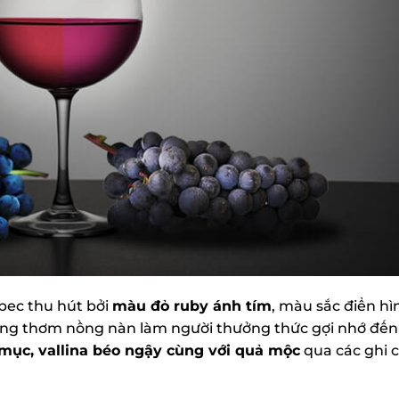
ec thu hút bởi
màu đỏ ruby ánh tím
, màu sắc điển hìn
ng thơm nồng nàn làm người thưởng thức gợi nhớ đến
mục, vallina béo ngậy cùng với quả mộc
qua các ghi c