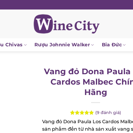
 Chivas
Rượu Johnnie Walker
Bia Đức
Vang đỏ Dona Paula 
Cardos Malbec Chí
Hãng
(
9
đánh giá)
Rated
9
5.00
Vang đỏ Dona Paula Los Cardos Malbe
out of 5
sản phẩm đến từ nhà sản xuất vang s
based on