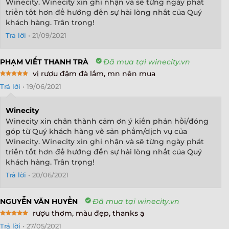
Winecity. Winecity xin ghi nhận và sẽ từng ngày phát
triển tốt hơn để hướng đến sự hài lòng nhất của Quý
khách hàng. Trân trọng!
Trả lời
•
21/09/2021
PHẠM VIẾT THANH TRÀ
Đã mua tại winecity.vn
vị rượu đậm đà lắm, mn nên mua
Rated
5
Trả lời
•
19/06/2021
out of 5
Winecity
Winecity xin chân thành cảm ơn ý kiến phản hồi/đóng
góp từ Quý khách hàng về sản phẩm/dịch vụ của
Winecity. Winecity xin ghi nhận và sẽ từng ngày phát
triển tốt hơn để hướng đến sự hài lòng nhất của Quý
khách hàng. Trân trọng!
Trả lời
•
20/06/2021
NGUYỄN VĂN HUYỀN
Đã mua tại winecity.vn
rượu thơm, màu đẹp, thanks ạ
Rated
5
Trả lời
•
27/05/2021
out of 5