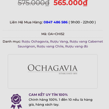
575.000
₫
565.000
₫
Liên Hệ Mua Hàng:
0847 486 586
( 9h00 - 22h00 )
Mã:
OA+CHI52
Danh mục:
Rượu Ochagavia
,
Rượu Vang
,
Rượu vang Cabernet
Sauvignon
,
Rượu vang Chile
,
Rượu vang đỏ
CAM KẾT UY TÍN 100%
Chính hãng 100%. 1 đền 10 nếu là hàng
giả, hàng xách tay.