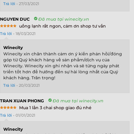
Trả lời
•
27/03/2021
NGUYEN DUC
Đã mua tại winecity.vn
uống lạnh rất ngon, cảm ơn shop tư vấn
Rated
5
Trả lời
•
18/03/2021
out of 5
Winecity
Winecity xin chân thành cảm ơn ý kiến phản hồi/đóng
góp từ Quý khách hàng về sản phẩm/dịch vụ của
Winecity. Winecity xin ghi nhận và sẽ từng ngày phát
triển tốt hơn để hướng đến sự hài lòng nhất của Quý
khách hàng. Trân trọng!
Trả lời
•
20/03/2021
TRAN XUAN PHONG
Đã mua tại winecity.vn
Mua 1 lần 3 chai shop giao đủ nhé
Rated
5
Trả lời
•
01/01/2021
out of 5
Winecity