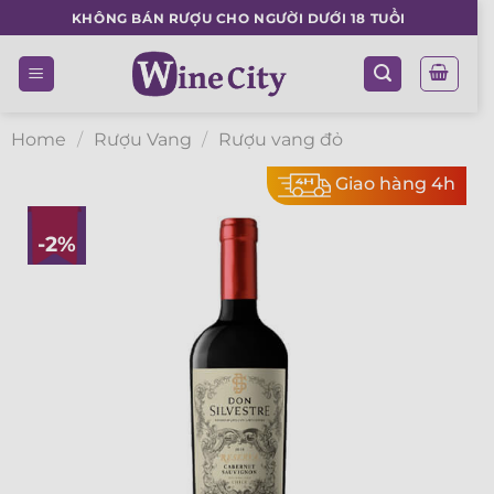
Skip
KHÔNG BÁN RƯỢU CHO NGƯỜI DƯỚI 18 TUỔI
to
content
Home
/
Rượu Vang
/
Rượu vang đỏ
Giao hàng 4h
-2%