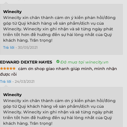
Winecity
Winecity xin chân thành cảm ơn ý kiến phản hồi/đóng
góp từ Quý khách hàng về sản phẩm/dịch vụ của
Winecity. Winecity xin ghi nhận và sẽ từng ngày phát
triển tốt hơn để hướng đến sự hài lòng nhất của Quý
khách hàng. Trân trọng!
Trả lời
•
30/05/2021
EDWARD DEXTER HAYES
Đã mua tại winecity.vn
cảm ơn shop giao nhanh giúp mình, mình nhận
Rated
5
được rồi
out of 5
Trả lời
•
24/03/2021
Winecity
Winecity xin chân thành cảm ơn ý kiến phản hồi/đóng
góp từ Quý khách hàng về sản phẩm/dịch vụ của
Winecity. Winecity xin ghi nhận và sẽ từng ngày phát
triển tốt hơn để hướng đến sự hài lòng nhất của Quý
khách hàng. Trân trọng!