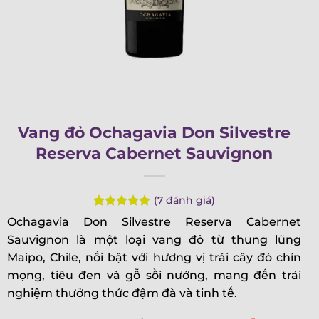
Vang đỏ Ochagavia Don Silvestre
Reserva Cabernet Sauvignon
(
7
đánh giá)
Rated
7
5.00
Ochagavia Don Silvestre Reserva Cabernet
out of 5
Sauvignon là một loại vang đỏ từ thung lũng
based on
customer
Maipo, Chile, nổi bật với hương vị trái cây đỏ chín
ratings
mọng, tiêu đen và gỗ sồi nướng, mang đến trải
nghiệm thưởng thức đậm đà và tinh tế.