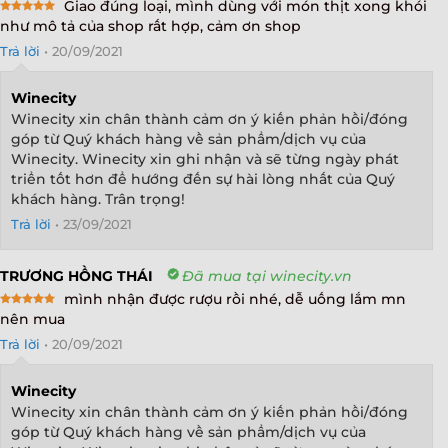
Giao đúng loại, mình dùng với món thịt xong khói
Rated
5
như mô tả của shop rất hợp, cảm ơn shop
X
out of 5
Trả lời
•
20/09/2021
Winecity
Winecity xin chân thành cảm ơn ý kiến phản hồi/đóng
góp từ Quý khách hàng về sản phẩm/dịch vụ của
Winecity. Winecity xin ghi nhận và sẽ từng ngày phát
triển tốt hơn để hướng đến sự hài lòng nhất của Quý
khách hàng. Trân trọng!
Trả lời
•
23/09/2021
TRƯƠNG HỒNG THÁI
Đã mua tại winecity.vn
mình nhận được rượu rồi nhé, dễ uống lắm mn
Rated
5
nên mua
out of 5
Trả lời
•
20/09/2021
Winecity
Winecity xin chân thành cảm ơn ý kiến phản hồi/đóng
góp từ Quý khách hàng về sản phẩm/dịch vụ của