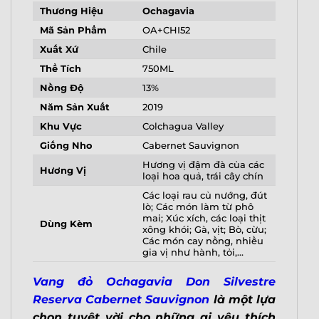
Thương Hiệu
Ochagavia
Mã Sản Phẩm
OA+CHI52
Xuất Xứ
Chile
Thể Tích
750ML
Nồng Độ
13%
Năm Sản Xuất
2019
Khu Vực
Colchagua Valley
Giống Nho
Cabernet Sauvignon
Hương vị đậm đà của các
Hương Vị
loại hoa quả, trái cây chín
Các loại rau củ nướng, đút
lò; Các món làm từ phô
mai; Xúc xích, các loại thịt
Dùng Kèm
xông khói; Gà, vịt; Bò, cừu;
Các món cay nồng, nhiều
gia vị như hành, tỏi,…
Vang đỏ Ochagavia Don Silvestre
Reserva Cabernet Sauvignon
là một lựa
chọn tuyệt vời cho những ai yêu thích