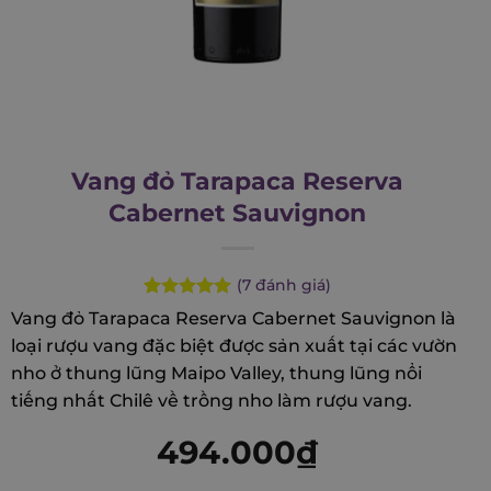
Vang đỏ Tarapaca Reserva
Cabernet Sauvignon
(
7
đánh giá)
Rated
7
5.00
Vang đỏ Tarapaca Reserva Cabernet Sauvignon là
out of 5
loại rượu vang đặc biệt được sản xuất tại các vườn
based on
customer
nho ở thung lũng Maipo Valley, thung lũng nổi
ratings
tiếng nhất Chilê về trồng nho làm rượu vang.
494.000
₫