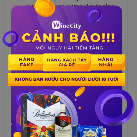
hưởng trọn vẹn hương vị cuộc sống
cũng như hương vị tuyệt hảo của
loại vang đỏ đến từ nhà Tarapaca
này nhé.
Mua Vang đỏ Tarapaca Reserva
Cabernet Sauvignon tại Winecity
Vào những ngày bận rộn hoặc muốn
tặng một chai Vang đỏ Tarapaca
Reserva Cabernet Sauvignon cho
bạn bè hay người thân của mình,
Quý khách hàng có thể liên hệ trực
tiếp Website
https://winecity.vn/
để
được tư vấn cụ thể và giao hàng đến
tận nhà, tận nơi mà Quý khách hàng
muốn biếu tặng.
Quý khách hàng vui lòng liên hệ với