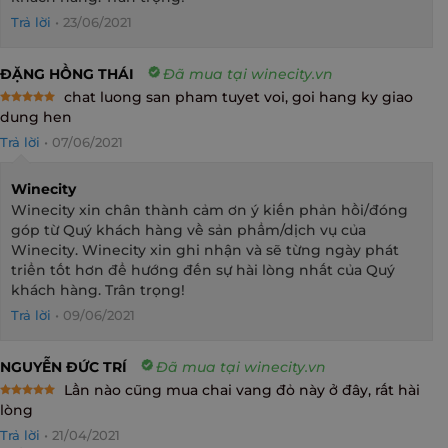
Trả lời
•
23/06/2021
ĐẶNG HỒNG THÁI
Đã mua tại winecity.vn
chat luong san pham tuyet voi, goi hang ky giao
Rated
5
dung hen
out of 5
Trả lời
•
07/06/2021
Winecity
Winecity xin chân thành cảm ơn ý kiến phản hồi/đóng
góp từ Quý khách hàng về sản phẩm/dịch vụ của
Winecity. Winecity xin ghi nhận và sẽ từng ngày phát
triển tốt hơn để hướng đến sự hài lòng nhất của Quý
khách hàng. Trân trọng!
Trả lời
•
09/06/2021
NGUYỄN ĐỨC TRÍ
Đã mua tại winecity.vn
Lần nào cũng mua chai vang đỏ này ở đây, rất hài
Rated
5
lòng
out of 5
Trả lời
•
21/04/2021