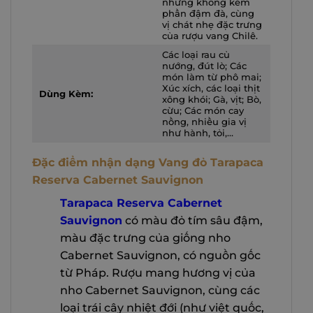
nhưng không kém
phần đậm đà, cùng
vị chát nhẹ đặc trưng
của rượu vang Chilê.
Các loại rau củ
nướng, đút lò; Các
món làm từ phô mai;
Xúc xích, các loại thịt
Dùng Kèm:
xông khói; Gà, vịt; Bò,
cừu; Các món cay
nồng, nhiều gia vị
như hành, tỏi,…
Đặc điểm nhận dạng Vang đỏ Tarapaca
Reserva Cabernet Sauvignon
Tarapaca Reserva Cabernet
Sauvignon
có màu đỏ tím sâu đậm,
màu đặc trưng của giống nho
Cabernet Sauvignon, có nguồn gốc
từ Pháp. Rượu mang hương vị của
nho Cabernet Sauvignon, cùng các
loại trái cây nhiệt đới (như việt quốc,