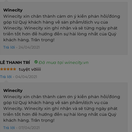
Winecity
Winecity xin chân thành cảm ơn ý kiến phản hồi/đóng
góp từ Quý khách hàng về sản phẩm/dịch vụ của
Winecity. Winecity xin ghi nhận và sẽ từng ngày phát
triển tốt hơn để hướng đến sự hài lòng nhất của Quý
khách hàng. Trân trọng!
Trả lời
•
24/04/2021
LÊ THANH TRÍ
Đã mua tại winecity.vn
tuyệt vờiiii
Rated
5
Trả lời
•
04/04/2021
out of 5
Winecity
Winecity xin chân thành cảm ơn ý kiến phản hồi/đóng
góp từ Quý khách hàng về sản phẩm/dịch vụ của
Winecity. Winecity xin ghi nhận và sẽ từng ngày phát
triển tốt hơn để hướng đến sự hài lòng nhất của Quý
khách hàng. Trân trọng!
Trả lời
•
07/04/2021