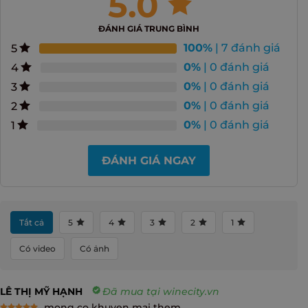
5.0
ĐÁNH GIÁ TRUNG BÌNH
100%
| 7 đánh giá
5
0%
| 0 đánh giá
4
0%
| 0 đánh giá
3
0%
| 0 đánh giá
2
0%
| 0 đánh giá
1
ĐÁNH GIÁ NGAY
Tất cả
5
4
3
2
1
Có video
Có ảnh
LÊ THỊ MỸ HẠNH
Đã mua tại winecity.vn
mong co khuyen mai them