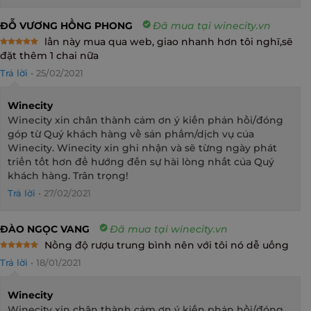
ĐỖ VƯƠNG HỒNG PHONG
Đã mua tại winecity.vn
lần này mua qua web, giao nhanh hơn tôi nghĩ,sẽ
Rated
5
đặt thêm 1 chai nữa
out of 5
Trả lời
•
25/02/2021
Winecity
Winecity xin chân thành cảm ơn ý kiến phản hồi/đóng
góp từ Quý khách hàng về sản phẩm/dịch vụ của
Winecity. Winecity xin ghi nhận và sẽ từng ngày phát
triển tốt hơn để hướng đến sự hài lòng nhất của Quý
khách hàng. Trân trọng!
Trả lời
•
27/02/2021
ĐÀO NGỌC VANG
Đã mua tại winecity.vn
Nồng độ rượu trung bình nên với tôi nó dễ uống
Rated
5
Trả lời
•
18/01/2021
out of 5
Winecity
Winecity xin chân thành cảm ơn ý kiến phản hồi/đóng