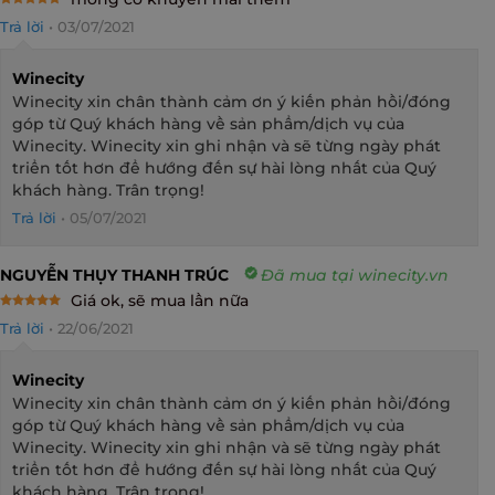
Rated
5
Trả lời
•
03/07/2021
out of 5
Winecity
Winecity xin chân thành cảm ơn ý kiến phản hồi/đóng
góp từ Quý khách hàng về sản phẩm/dịch vụ của
Winecity. Winecity xin ghi nhận và sẽ từng ngày phát
triển tốt hơn để hướng đến sự hài lòng nhất của Quý
khách hàng. Trân trọng!
Trả lời
•
05/07/2021
NGUYỄN THỤY THANH TRÚC
Đã mua tại winecity.vn
Giá ok, sẽ mua lần nữa
Rated
5
Trả lời
•
22/06/2021
out of 5
Winecity
Winecity xin chân thành cảm ơn ý kiến phản hồi/đóng
góp từ Quý khách hàng về sản phẩm/dịch vụ của
Winecity. Winecity xin ghi nhận và sẽ từng ngày phát
triển tốt hơn để hướng đến sự hài lòng nhất của Quý
khách hàng. Trân trọng!