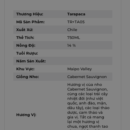
Thương Hiệu:
Tarapaca
Mã Sản Phẩm:
TR+TA05
Xuất Xứ:
Chile
Thể Tích:
750ML
Nồng Độ:
14 %
Tuổi Rượu:
Năm Sản Xuất:
Khu Vực:
Maipo Valley
Giống Nho:
Cabernet Sauvignon
Hương vị của nho
Cabernet Sauvignon,
cùng các loại trái cây
nhiệt đới (như việt
quốc, anh đào, mận,
dâu tây), các loại thảo
dược, cam thảo và
Hương Vị:
gia vị. Tất cả mang
lại một hương vị
chua, ngọt thanh tao