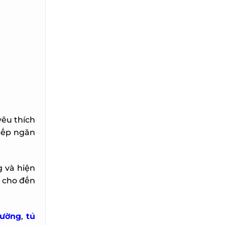
êu thích
bếp ngăn
 và hiện
 cho đến
ường
,
tủ