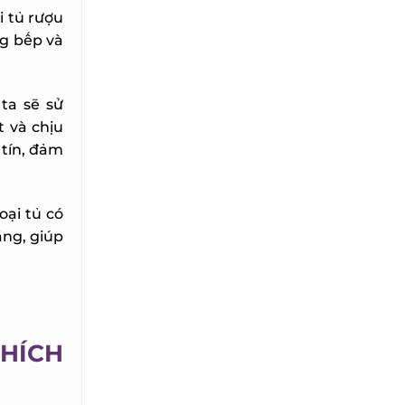
 tủ rượu
g bếp và
a sẽ sử
và chịu
tín, đảm
ại tủ có
ng, giúp
HÍCH