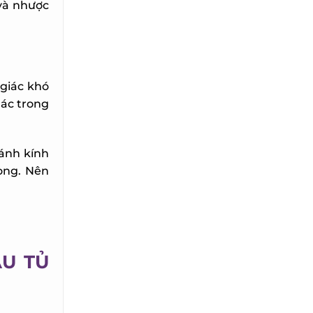
và nhược
giác khó
ác trong
ánh kính
ng. Nên
U TỦ