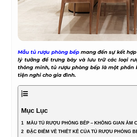
Mẫu tủ rượu phòng bếp
mang đến sự kết hợp 
lý tưởng để trưng bày và lưu trữ các loại rượ
thông minh, tủ rượu phòng bếp là một phần k
tiện nghi cho gia đình.
Mục Lục
MẪU TỦ RƯỢU PHÒNG BẾP – KHÔNG GIAN ẤM C
ĐẶC ĐIỂM VỀ THIẾT KẾ CỦA TỦ RƯỢU PHÒNG BẾ