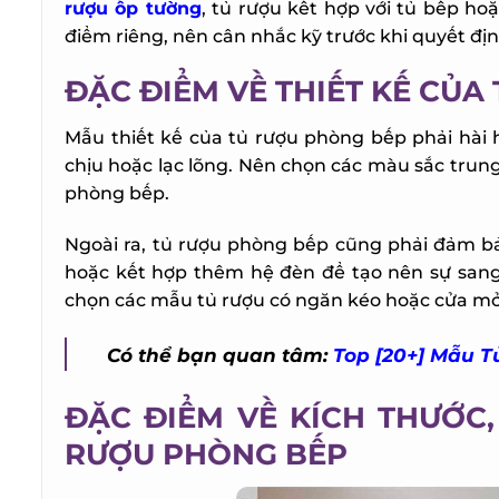
rượu ốp tường
, tủ rượu kết hợp với tủ bếp hoặ
điểm riêng, nên cân nhắc kỹ trước khi quyết định
ĐẶC ĐIỂM VỀ THIẾT KẾ CỦA
Mẫu thiết kế của tủ rượu phòng bếp phải hài h
chịu hoặc lạc lõng. Nên chọn các màu sắc trung 
phòng bếp.
Ngoài ra, tủ rượu phòng bếp cũng phải đảm bảo 
hoặc kết hợp thêm hệ đèn để tạo nên sự sang 
chọn các mẫu tủ rượu có ngăn kéo hoặc cửa mở đ
Có thể bạn quan tâm:
Top [20+] Mẫu T
ĐẶC ĐIỂM VỀ KÍCH THƯỚC,
RƯỢU PHÒNG BẾP