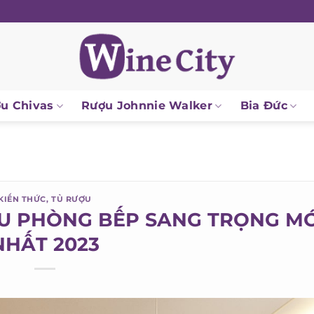
 Chivas
Rượu Johnnie Walker
Bia Đức
IẾN THỨC
,
TỦ RƯỢU
ỢU PHÒNG BẾP SANG TRỌNG MỚ
HẤT 2023