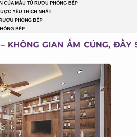
ÀN CỦA MẪU TỦ RƯỢU PHÒNG BẾP
ƯỢC YÊU THÍCH NHẤT
RƯỢU PHÒNG BẾP
PHÒNG BẾP
– KHÔNG GIAN ẤM CÚNG, ĐẦY 