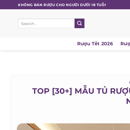
Skip
KHÔNG BÁN RƯỢU CHO NGƯỜI DƯỚI 18 TUỔI
to
content
Search
for:
Rượu Tết 2026
Rượu
K
TOP [30+] MẪU TỦ RƯ
N