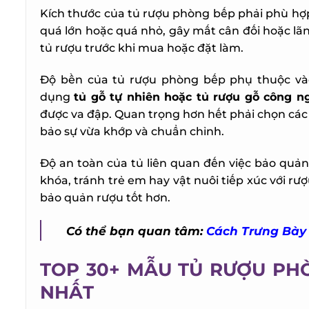
Kích thước của tủ rượu phòng bếp phải phù hợp vớ
quá lớn hoặc quá nhỏ, gây mất cân đối hoặc lãn
tủ rượu trước khi mua hoặc đặt làm.
Độ bền của tủ rượu phòng bếp phụ thuộc vào c
dụng
tủ gỗ tự nhiên hoặc tủ rượu gỗ công ng
được va đập. Quan trọng hơn hết phải chọn các l
bảo sự vừa khớp và chuẩn chỉnh.
Độ an toàn của tủ liên quan đến việc bảo quản
khóa, tránh trẻ em hay vật nuôi tiếp xúc với rượ
bảo quản rượu tốt hơn.
Có thể bạn quan tâm:
Cách Trưng Bày 
TOP 30+
MẪU TỦ RƯỢU PHÒ
NHẤT