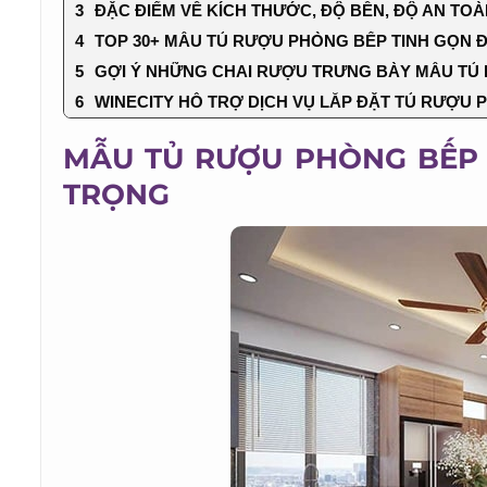
ĐẶC ĐIỂM VỀ KÍCH THƯỚC, ĐỘ BỀN, ĐỘ AN TO
TOP 30+ MẪU TỦ RƯỢU PHÒNG BẾP TINH GỌN Đ
GỢI Ý NHỮNG CHAI RƯỢU TRƯNG BÀY MẪU TỦ 
WINECITY HỖ TRỢ DỊCH VỤ LẮP ĐẶT TỦ RƯỢU 
MẪU TỦ RƯỢU PHÒNG BẾP 
TRỌNG