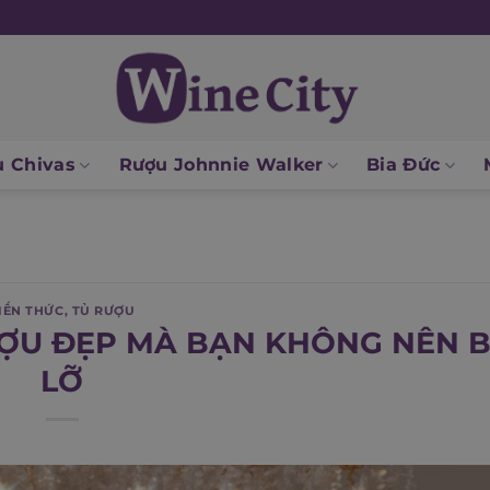
 Chivas
Rượu Johnnie Walker
Bia Đức
IẾN THỨC
,
TỦ RƯỢU
ƯỢU ĐẸP MÀ BẠN KHÔNG NÊN 
LỠ