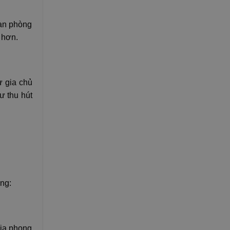
ian phòng
 hơn.
ư gia chủ
ư thu hút
ng:
gia phong