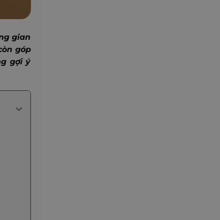
ông gian
 còn góp
g gợi ý