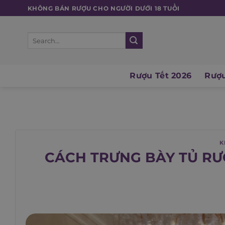
Skip
KHÔNG BÁN RƯỢU CHO NGƯỜI DƯỚI 18 TUỔI
to
content
Search
for:
Rượu Tết 2026
Rượu
K
CÁCH TRƯNG BÀY TỦ R