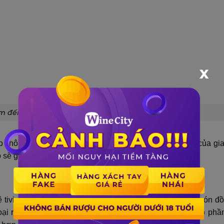
X
m đến cách trưng bày tủ rượu đẹp?
 không gian phòng mà nó còn thể hiện được tính cách của gi
 sẽ giúp không gian phòng bạn đạt được 2 yếu tố sau:
tivi, bàn trà hay bàn trang trí,… song tủ rượu cũng là món đồ
oại rượu.
Am hiểu cách trưng bày tủ rượu đẹp
sẽ góp phần