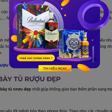
 hơn.
nó còn được dùng cho việc che đi những lỗ hổng trong không g
n,… Nhờ đó mà căn phòng của bạn trở nên hoàn hảo và đẹp đẽ
h mẽ đến gia chủ trong không gian nội thất.
Cụ thể là, nếu nh
 sắc hợp mệnh chuẩn phong thủy thì sẽ tăng vượng khí cũng nh
h.
Rượu Chung Cư Đẹp Và Hot Nhất 2023
BÀY TỦ RƯỢU ĐẸP
 bày tủ rượu đẹp
nhất giúp không gian bạn thêm phần sang trọ
ang yếu tốt mệnh hỏa theo phong thủy. Theo như các chuyên 