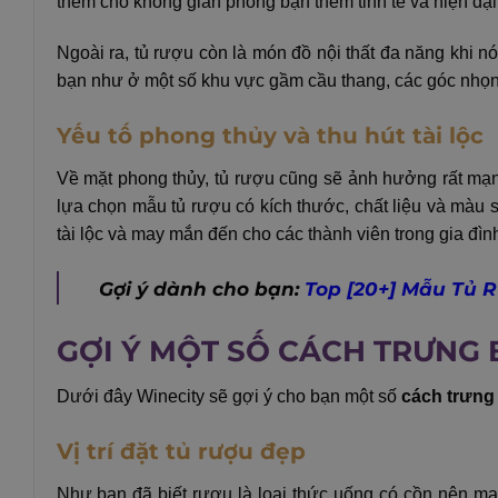
thêm cho không gian phòng bạn thêm tinh tế và hiện đại
Ngoài ra, tủ rượu còn là món đồ nội thất đa năng khi 
bạn như ở một số khu vực gầm cầu thang, các góc nhọ
Yếu tố phong thủy và thu hút tài lộc
Về mặt phong thủy, tủ rượu cũng sẽ ảnh hưởng rất mạn
lựa chọn mẫu tủ rượu có kích thước, chất liệu và màu
tài lộc và may mắn đến cho các thành viên trong gia đìn
Gợi ý dành cho bạn:
Top [20+] Mẫu Tủ 
GỢI Ý MỘT SỐ CÁCH TRƯNG 
Dưới đây Winecity sẽ gợi ý cho bạn một số
cách trưng
Vị trí đặt tủ rượu đẹp
Như bạn đã biết rượu là loại thức uống có cồn nên m