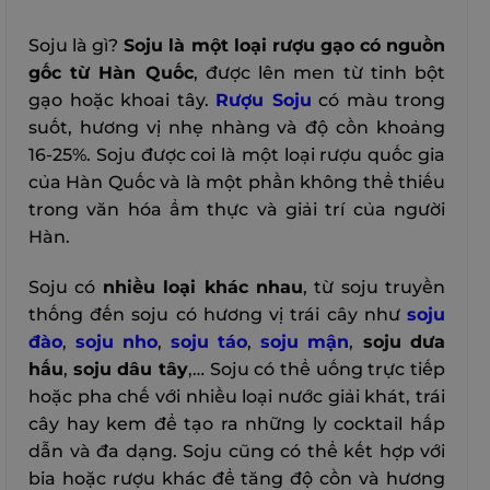
Soju là gì?
Soju là một loại rượu gạo có nguồn
gốc từ Hàn Quốc
, được lên men từ tinh bột
gạo hoặc khoai tây.
Rượu Soju
có màu trong
suốt, hương vị nhẹ nhàng và độ cồn khoảng
16-25%. Soju được coi là một loại rượu quốc gia
của Hàn Quốc và là một phần không thể thiếu
trong văn hóa ẩm thực và giải trí của người
Hàn.
Soju có
nhiều loại khác nhau
, từ soju truyền
thống đến soju có hương vị trái cây như
soju
đào
,
soju nho
,
soju táo
,
soju mận
,
soju dưa
hấu
,
soju dâu tây
,… Soju có thể uống trực tiếp
hoặc pha chế với nhiều loại nước giải khát, trái
cây hay kem để tạo ra những ly cocktail hấp
dẫn và đa dạng. Soju cũng có thể kết hợp với
bia hoặc rượu khác để tăng độ cồn và hương