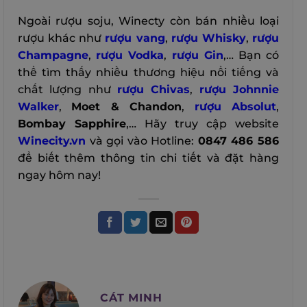
Ngoài rượu soju, Winecty còn bán nhiều loại
rượu khác như
rượu vang
,
rượu Whisky
,
rượu
Champagne
,
rượu Vodka
,
rượu Gin
,… Bạn có
thể tìm thấy nhiều thương hiệu nổi tiếng và
chất lượng như
rượu Chivas
,
rượu Johnnie
Walker
,
Moet & Chandon
,
rượu Absolut
,
Bombay Sapphire
,…
Hãy truy cập website
Winecity.vn
và gọi vào Hotline:
0847 486 586
để biết thêm thông tin chi tiết và đặt hàng
ngay hôm nay!
CÁT MINH