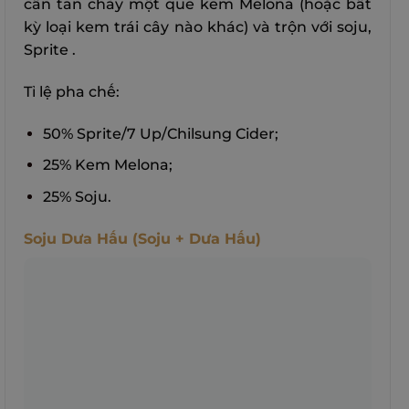
cần tan chảy một que kem Melona (hoặc bất
kỳ loại kem trái cây nào khác) và trộn với soju,
Sprite .
Tỉ lệ pha chế:
50% Sprite/7 Up/Chilsung Cider;
25% Kem Melona;
25% Soju.
Soju Dưa Hấu (Soju + Dưa Hấu)