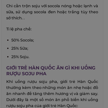
Chỉ cần trộn soju với socola nóng hoặc lạnh và
sữa, sử dụng socola đen hoặc trắng tùy theo
sở thích. .
Tỉ lệ pha chế:
50% Socola;
25% Sữa;
25% Soju.
GIỚI TRẺ HÀN QUỐC ĂN GÌ KHI UỐNG
RƯỢU SOJU PHA
Khi uống rượu soju pha, giới trẻ Hàn Quốc
thường kèm theo những món ăn nhẹ hoặc đồ
ăn nhanh để tăng thêm hương vị và giảm say.
Dưới đây là một số món ăn phổ biến khi uống
rượu soju pha của giới trẻ Hàn Quốc: