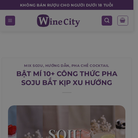
Skip
KHÔNG BÁN RƯỢU CHO NGƯỜI DƯỚI 18 TUỔI
to
content
MIX SOJU
,
HƯỚNG DẪN
,
PHA CHẾ COCKTAIL
BẬT MÍ 10+ CÔNG THỨC PHA
SOJU BẮT KỊP XU HƯỚNG