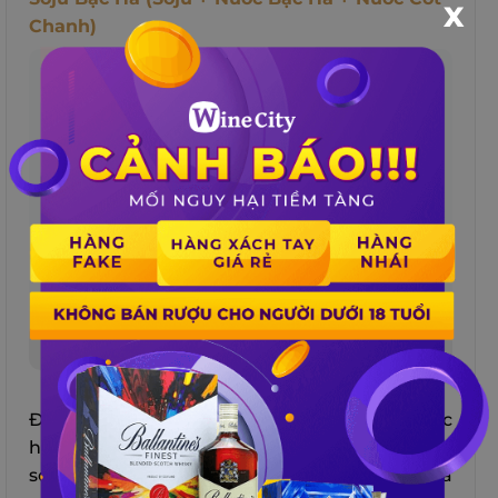
X
Chanh)
Soju Bạc Hà
Đây là một loại cocktail soju có vị mát của bạc
hà, vị chua của nước cốt chanh và vị cồn của
soju. Bạn chỉ cần trộn soju với nước bạc hà và