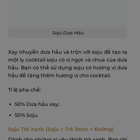
Soju Dưa Hấu
Xay nhuyễn dưa hấu và trộn với soju để tạo ra
một ly cocktail soju có vị ngọt và chua của dưa
hấu. Bạn có thể sử dụng soju có hương vị dưa
hấu để tăng thêm hương vị cho cocktail.
Tỉ lệ pha chế:
50% Dưa hấu xay;
50% Soju.
Soju Trà Xanh (Soju + Trà Xanh + Đường)
Dành cho những ai yêu thích trà xanh. Bạn chỉ