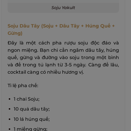
Soju Yakult
Soju Dâu Tây (Soju + Dâu Tây + Húng Quế +
Gừng)
Đây là một cách pha rượu soju độc đáo và
ngon miệng. Bạn chỉ cần ngâm dâu tây, húng
quế, gừng và đường vào soju trong một bình
và để trong tủ lạnh từ 3-5 ngày. Càng để lâu,
cocktail càng có nhiều hương vị.
Tỉ lệ pha chế:
1 chai Soju;
10 quả dâu tây;
10 lá húng quế;
1 miếng gừng;