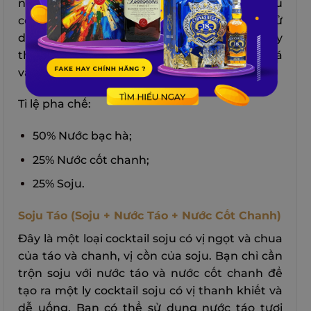
nước cốt chanh để tạo ra một ly cocktail soju
có vị mát lạnh và sảng khoái. Bạn có thể sử
dụng nước bạc hà tươi hoặc đóng chai tùy
theo sở thích. Bạn cũng có thể cho thêm đá
vào ly để làm mát cocktail.
Tỉ lệ pha chế:
50% Nước bạc hà;
25% Nước cốt chanh;
25% Soju.
Soju Táo (Soju + Nước Táo + Nước Cốt Chanh)
Đây là một loại cocktail soju có vị ngọt và chua
của táo và chanh, vị cồn của soju. Bạn chỉ cần
trộn soju với nước táo và nước cốt chanh để
tạo ra một ly cocktail soju có vị thanh khiết và
dễ uống. Bạn có thể sử dụng nước táo tươi