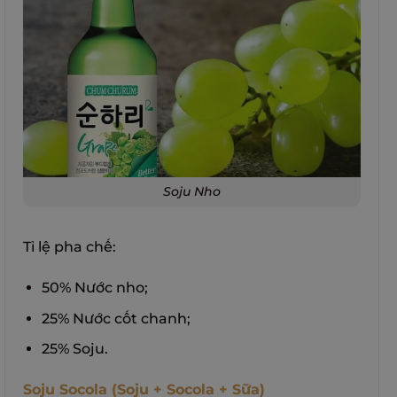
Soju Nho
Tỉ lệ pha chế:
50% Nước nho;
25% Nước cốt chanh;
25% Soju.
Soju Socola (Soju + Socola + Sữa)