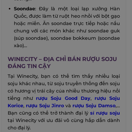
Soondae
: Đây là một loại lạp xưởng Hàn
Quốc, được làm từ ruột heo nhồi với bột gạo
hoặc miến. Ăn soondae trực tiếp hoặc nấu
chung với các món khác như soondae guk
(súp soondae), soondae bokkeum (soondae
xào)…
WINECITY – ĐỊA CHỈ BÁN RƯỢU SOJU
ĐÁNG TIN CẬY
Tại Winecity, bạn có thể tìm thấy nhiều loại
soju khác nhau, từ soju truyền thống đến soju
có hương vị trái cây của nhiều thương hiệu nổi
tiếng như
rượu Soju Good Day
,
rượu Soju
Korice
,
rượu Soju Jinro
và
rượu Soju Damso
,…
Bạn cũng có thể trở thành đại lý
sỉ rượu soju
tại Winecity với ưu đãi vô cùng hấp dẫn dành
cho đại lý.