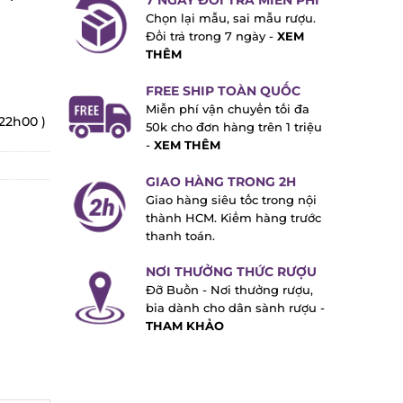
7 NGÀY ĐỔI TRẢ MIỄN PHÍ
Chọn lại mẫu, sai mẫu rượu.
Đổi trả trong 7 ngày -
XEM
THÊM
FREE SHIP TOÀN QUỐC
Miễn phí vận chuyển tối đa
22h00 )
50k cho đơn hàng trên 1 triệu
-
XEM THÊM
GIAO HÀNG TRONG 2H
Giao hàng siêu tốc trong nội
thành HCM. Kiểm hàng trước
thanh toán.
NƠI THƯỞNG THỨC RƯỢU
Đỡ Buồn - Nơi thưởng rượu,
bia dành cho dân sành rượu -
THAM KHẢO