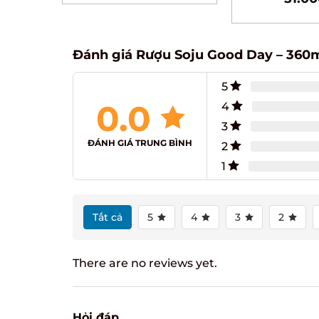
out of 5
Đánh giá Rượu Soju Good Day – 360m
5
0.0
4
3
ĐÁNH GIÁ TRUNG BÌNH
2
1
Tất cả
5
4
3
2
There are no reviews yet.
Hỏi đáp