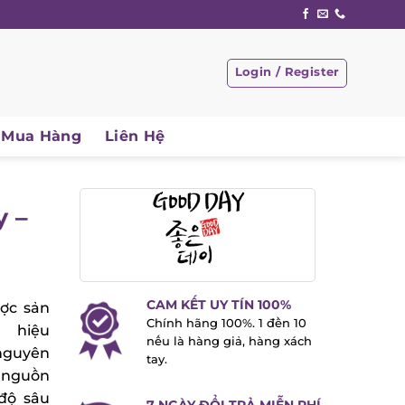
Login / Register
Mua Hàng
Liên Hệ
 –
CAM KẾT UY TÍN 100%
ợc sản
Chính hãng 100%. 1 đền 10
 hiệu
nếu là hàng giả, hàng xách
guyên
tay.
 nguồn
độ sâu