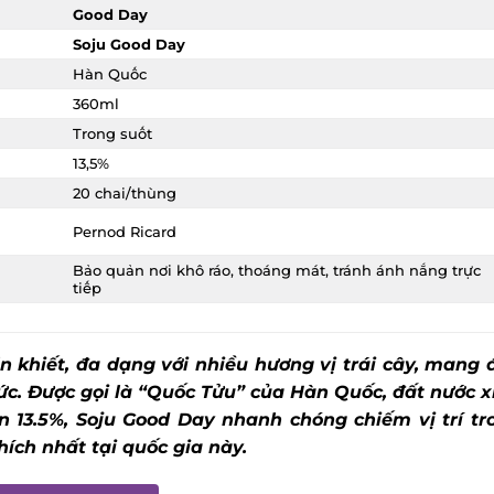
Good Day
Soju Good Day
Hàn Quốc
360ml
Trong suốt
13,5%
X
20 chai/thùng
Pernod Ricard
Bảo quản nơi khô ráo, thoáng mát, tránh ánh nắng trực
tiếp
 khiết, đa dạng với nhiều hương vị trái cây, mang đ
ức. Được gọi là “Quốc Tửu” của Hàn Quốc, đất nước xi
n 13.5%, Soju Good Day nhanh chóng chiếm vị trí tro
ch nhất tại quốc gia này.