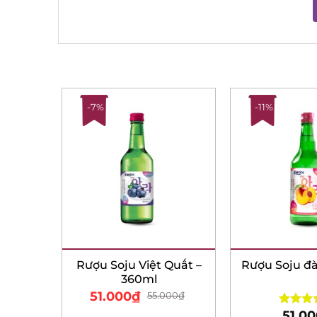
-7%
-11%
Day –
Rượu Soju Việt Quất –
Rượu Soju đà
360ml
51.000
₫
55.000
₫
51.00
Rated
5.