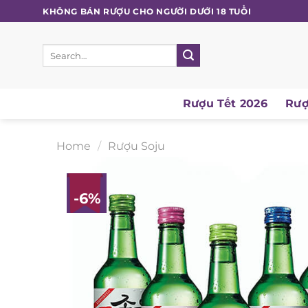
Skip
KHÔNG BÁN RƯỢU CHO NGƯỜI DƯỚI 18 TUỔI
to
content
Search
for:
Rượu Tết 2026
Rượu
Home
/
Rượu Soju
-6%