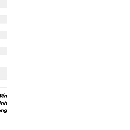
ến
nh
ng