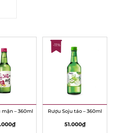
-11%
 mận – 360ml
Rượu Soju táo – 360ml
.000
₫
51.000
₫