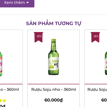
Xem thêm
SẢN PHẨM TƯƠNG TỰ
-8%
-8%
o – 360ml
Rượu Soju nho – 360ml
Rượu Soju
60.000
₫
60
0
₫
00