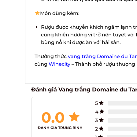
Món dùng kèm:
Rượu được khuyến khích ngâm lạnh tro
cũng khiến hương vị trở nên tuyệt vời h
bùng nổ khi được ăn với hải sản.
Thưởng thức
vang trắng Domaine du Tari
cùng
Winecity
– Thành phố rượu thượng 
Đánh giá Vang trắng Domaine du Tari
5
0.0
4
3
ĐÁNH GIÁ TRUNG BÌNH
2