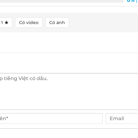
0%
| 
1
Có video
Có ảnh