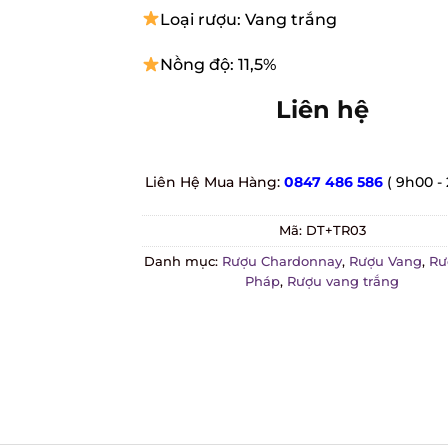
Loại rượu: Vang trắng
Nồng độ: 11,5%
Liên hệ
Liên Hệ Mua Hàng:
0847 486 586
( 9h00 - 
Mã:
DT+TR03
Danh mục:
Rượu Chardonnay
,
Rượu Vang
,
Rượ
Pháp
,
Rượu vang trắng