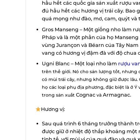
hầu hết các quốc gia sản xuất rượu va
đủ hầu hết các hương vị trái cây. Bao gồ
quả mọng như đào, mơ, cam, quýt và t
Gros Manseng – Một giống nho làm rượ
Pháp và là một phần của họ Manseng . 
vùng Jurançon và Béarn của Tây Nam n
vang có hương vị đậm đà với độ chua ca
Ugni Blanc – Một loại nho làm
rượu van
trên thế giới.
Nó cho sản lượng tốt, nhưng có
có mùi trái cây, nhưng không giữ được lâu. 
họ các loại phụ địa phương, đặc biệt là ở Ý 
Cognac
Armagnac.
trong sản xuất
và
Hương vị:
Sau quá trình 6 tháng trưởng thành tr
được giữ ở nhiệt độ thấp khoảng một 
tinh tế, với mùi vị của quả đào và quả xo