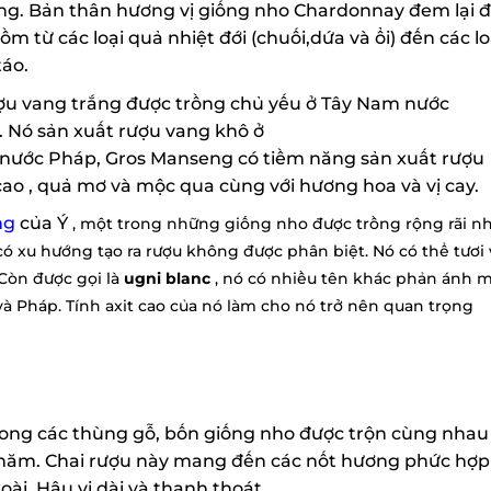
ng. Bản thân hương vị giống nho Chardonnay đem lại đ
m từ các loại quả nhiệt đới (chuối,dứa và ổi) đến các loạ
áo.
u vang trắng được trồng chủ yếu ở Tây Nam nước
Nó sản xuất rượu vang khô ở
ước Pháp, Gros Manseng có tiềm năng sản xuất rượu
o , quả mơ và mộc qua cùng với hương hoa và vị cay.
g
của Ý
, một trong những giống nho được trồng rộng rãi nh
 xu hướng tạo ra rượu không được phân biệt. Nó có thể tươi v
Còn được gọi là
ugni blanc
, nó có nhiều tên khác phản ánh m
và Pháp.
Tính axit cao của nó làm cho nó trở nên quan trọng
ong các thùng gỗ, bốn giống nho được trộn cùng nhau 
năm. Chai rượu này mang đến các nốt hương phức hợp 
ài. Hậu vị dài và thanh thoát.