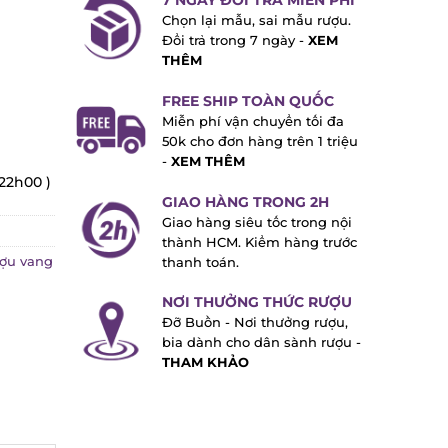
7 NGÀY ĐỔI TRẢ MIỄN PHÍ
Chọn lại mẫu, sai mẫu rượu.
Đổi trả trong 7 ngày -
XEM
THÊM
FREE SHIP TOÀN QUỐC
Miễn phí vận chuyển tối đa
50k cho đơn hàng trên 1 triệu
-
XEM THÊM
22h00 )
GIAO HÀNG TRONG 2H
Giao hàng siêu tốc trong nội
thành HCM. Kiểm hàng trước
u vang
thanh toán.
NƠI THƯỞNG THỨC RƯỢU
Đỡ Buồn - Nơi thưởng rượu,
bia dành cho dân sành rượu -
THAM KHẢO