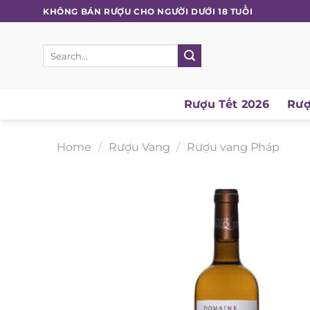
Skip
KHÔNG BÁN RƯỢU CHO NGƯỜI DƯỚI 18 TUỔI
to
content
Search
for:
Rượu Tết 2026
Rượu
Home
/
Rượu Vang
/
Rượu vang Pháp