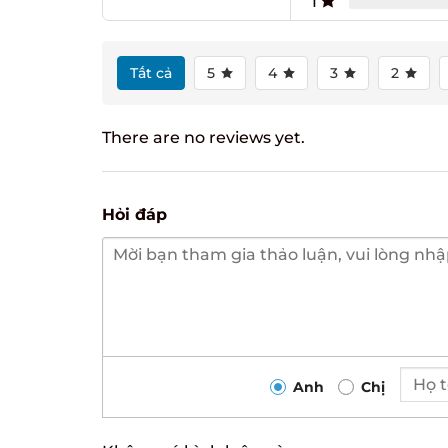
1
Tất cả
5
4
3
2
There are no reviews yet.
Hỏi đáp
Anh
Chị