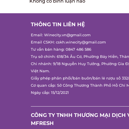
Không có bình luận nào
THÔNG TIN LIÊN HỆ
Email:
Winecity.vn@gmail.com
Email CSKH:
cskh.winecity@gmail.com
Tư vấn bán hàng:
0847 486 586
Trụ sở chính: 618/34 Âu Cơ, Phường Bảy Hiền, Thàn
Chi nhánh: 9/18 Nguyễn Huy Tưởng, Phường Gia Đị
Việt Nam.
Giấy phép phân phối/bán buôn/bán lẻ rượu số 332/
Cơ quan cấp: Sở Công Thương Thành Phố Hồ Chí M
Ngày cấp: 15/12/2021
CÔNG TY TNHH THƯƠNG MẠI DỊCH V
MFRESH