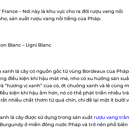
France – Nơi này là khu vực cho ra đời rượu vang nổi
nho, sản xuất rượu vang nổi tiếng của Pháp.
n Blanc – Ugni Blanc
 xanh lá cây có nguồn gốc từ vùng Bordeaux của Pháp
ng điều kiện khí hậu mát mẻ, nho có xu hướng sản xuất
 và “hương vị xanh” của cỏ, ớt chuông xanh và lê cùng m
điều kiện khí hậu ấm hơn, nó có thể phát triển nhiều trái
t nhiều chất thơm từ quá chín, chỉ để lại một ít bưởi v
nh lá cây được sử dụng trong sản xuất
rượu vang trắn
Burgundy ở miền đông nước Pháp và trở nên phổ biến t