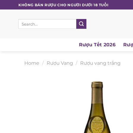
Skip
KHÔNG BÁN RƯỢU CHO NGƯỜI DƯỚI 18 TUỔI
to
content
Search
for:
Rượu Tết 2026
Rượ
Home
/
Rượu Vang
/
Rượu vang trắng