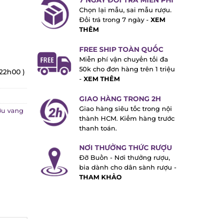
7 NGÀY ĐỔI TRẢ MIỄN PHÍ
Chọn lại mẫu, sai mẫu rượu.
Đổi trả trong 7 ngày -
XEM
THÊM
FREE SHIP TOÀN QUỐC
Miễn phí vận chuyển tối đa
50k cho đơn hàng trên 1 triệu
 22h00 )
-
XEM THÊM
GIAO HÀNG TRONG 2H
Giao hàng siêu tốc trong nội
ợu vang
thành HCM. Kiểm hàng trước
thanh toán.
NƠI THƯỞNG THỨC RƯỢU
Đỡ Buồn - Nơi thưởng rượu,
bia dành cho dân sành rượu -
THAM KHẢO