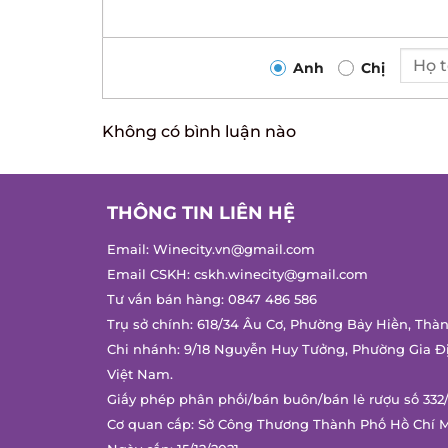
Anh
Chị
Không có bình luận nào
THÔNG TIN LIÊN HỆ
Email:
Winecity.vn@gmail.com
Email CSKH:
cskh.winecity@gmail.com
Tư vấn bán hàng:
0847 486 586
Trụ sở chính: 618/34 Âu Cơ, Phường Bảy Hiền, Thà
Chi nhánh: 9/18 Nguyễn Huy Tưởng, Phường Gia Đ
Việt Nam.
Giấy phép phân phối/bán buôn/bán lẻ rượu số 332
Cơ quan cấp: Sở Công Thương Thành Phố Hồ Chí 