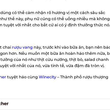
 dùng có thể cảm nhận rõ hương vị một cách sâu sắc
i như thế này, phụ nữ cũng có thể uống nhiều mà không
m tuyệt vời nhất cho bất cứ ai có ý định thưởng thức nó
t chai
rượu vang
này, trước khi vào bữa ăn, bạn nên bả
 ngon hơn. Nếu muốn một bữa ăn hoàn hảo thêm nữa, 
tưởng của nó như thịt cừu nướng, thịt bò, salad chanh
tuyệt vời nhất của nó, vừa tinh tế, vừa đậm đà tròn vị.
her
tuyệt hảo cùng
Winecity
– Thành phố rượu thượng
cher