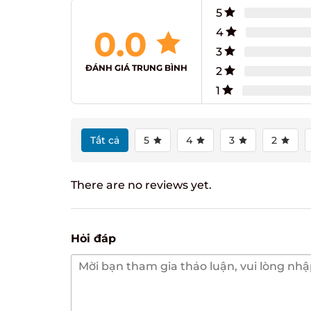
5
0.0
4
3
ĐÁNH GIÁ TRUNG BÌNH
2
1
Tất cả
5
4
3
2
There are no reviews yet.
Hỏi đáp