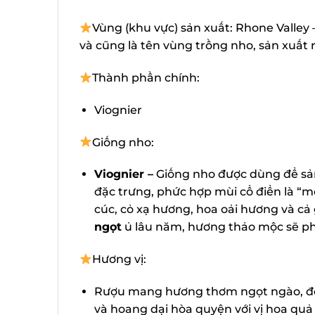
Vùng (khu vực) sản xuất: Rhone Valley –
và cũng là tên vùng trồng nho, sản xuất
Thành phần chính:
Viognier
Giống nho:
Viognier –
Giống nho được dùng để sả
đặc trưng, phức hợp mùi cổ điển là “m
cúc, cỏ xạ hương, hoa oải hương và c
ngọt
ủ lâu năm, hương thảo mộc sẽ pha
Hương vị:
Rượu mang hương thơm ngọt ngào, đồn
và hoang dại hòa quyện với vị hoa quả