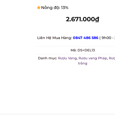
Nồng độ: 13%
2.671.000
₫
Liên Hệ Mua Hàng:
0847 486 586
( 9h00 -
Mã:
DS+DEL13
Danh mục:
Rượu Vang
,
Rượu vang Pháp
,
Rư
trắng