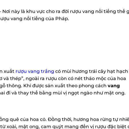
 Nơi này là khu vực cho ra đời rượu vang nổi tiếng thế g
 rượu vang nổi tiếng của Pháp.
n xuất
rượu vang trắng
có mùi hương trái cây hạt hạch
ơ và thép”, ngoài ra rượu còn có nét thảo mộc của hoa
ả gỗ thông. Khi được sản xuất theo phong cách
vang
i đi và thay thế bằng mùi vị ngọt ngào như mật ong.
g quê của hoa cỏ. Đồng thời, hương hoa rừng tự nhi
 từ xoài, mật ong, cam quýt mang đến vị rượu đặc biệt 