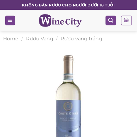
Skip
KHÔNG BÁN RƯỢU CHO NGƯỜI DƯỚI 18 TUỔI
to
content
Home
/
Rượu Vang
/
Rượu vang trắng