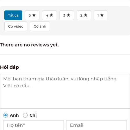
Tất cả
5
4
3
2
1
Có video
Có ảnh
There are no reviews yet.
Hỏi đáp
Anh
Chị