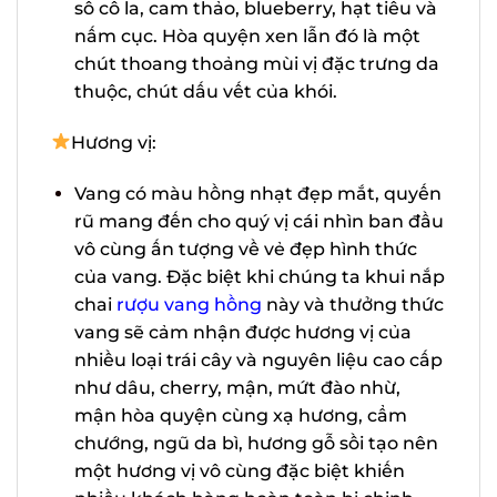
mận, anh đào màu đen, hoa, gia vị, đất,
sô cô la, cam thảo, blueberry, hạt tiêu
và nấm cục. Hòa quyện xen lẫn đó là
một chút thoang thoảng mùi vị đặc
X
trưng da thuộc, chút dấu vết của khói.
Hương vị:
Vang có màu hồng nhạt đẹp mắt,
quyến rũ mang đến cho quý vị cái nhìn
ban đầu vô cùng ấn tượng về vẻ đẹp
hình thức của vang. Đặc biệt khi chúng
ta khui nắp chai
rượu vang hồng
này
và thưởng thức vang sẽ cảm nhận
được hương vị của nhiều loại trái cây và
nguyên liệu cao cấp như dâu, cherry,
mận, mứt đào nhừ, mận hòa quyện
cùng xạ hương, cẩm chướng, ngũ da
bì, hương gỗ sồi tạo nên một hương vị