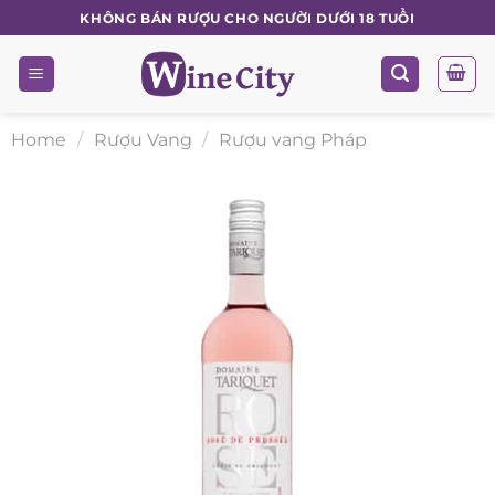
Skip
KHÔNG BÁN RƯỢU CHO NGƯỜI DƯỚI 18 TUỔI
to
content
Home
/
Rượu Vang
/
Rượu vang Pháp