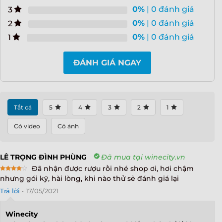
0%
| 0 đánh giá
3
0%
| 0 đánh giá
2
0%
| 0 đánh giá
1
ĐÁNH GIÁ NGAY
Tất cả
5
4
3
2
1
Có video
Có ảnh
LÊ TRỌNG ĐÌNH PHÙNG
Đã mua tại winecity.vn
Đã nhận được rượu rồi nhé shop ơi, hơi chậm
Rated
4
nhưng gói kỹ, hài lòng, khi nào thử sẻ đánh giá lại
out of 5
Trả lời
•
17/05/2021
Winecity