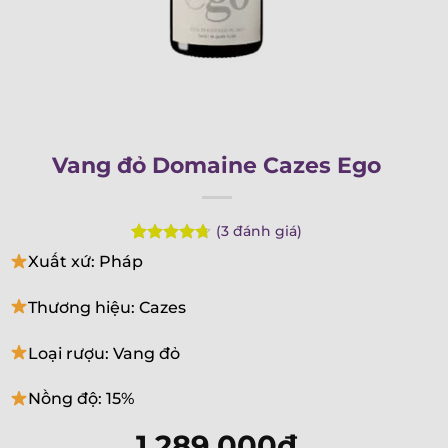
Vang đỏ Domaine Cazes Ego
(
3
đánh giá)
Rated
3
4.67
Xuất xứ: Pháp
out of 5
based on
customer
Thương hiệu: Cazes
ratings
Loại rượu: Vang đỏ
Nồng độ: 15%
1.289.000
₫