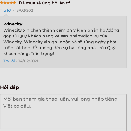
Đã mua sẽ ủng hộ lần tới
Rated
5
Trả lời
•
13/02/2021
out of 5
Winecity
Winecity xin chân thành cảm ơn ý kiến phản hồi/đóng
góp từ Quý khách hàng về sản phẩm/dịch vụ của
Winecity. Winecity xin ghi nhận và sẽ từng ngày phát
triển tốt hơn để hướng đến sự hài lòng nhất của Quý
khách hàng. Trân trọng!
Trả lời
•
14/02/2021
Hỏi đáp