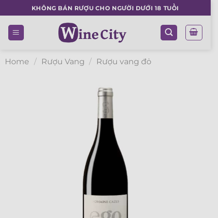
Skip
KHÔNG BÁN RƯỢU CHO NGƯỜI DƯỚI 18 TUỔI
to
content
Home
/
Rượu Vang
/
Rượu vang đỏ