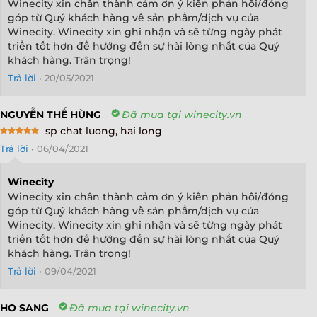
Winecity xin chân thành cảm ơn ý kiến phản hồi/đóng
góp từ Quý khách hàng về sản phẩm/dịch vụ của
Winecity. Winecity xin ghi nhận và sẽ từng ngày phát
triển tốt hơn để hướng đến sự hài lòng nhất của Quý
khách hàng. Trân trọng!
Trả lời
•
20/05/2021
NGUYỄN THẾ HÙNG
Đã mua tại winecity.vn
sp chat luong, hai long
Rated
5
Trả lời
•
06/04/2021
out of 5
Winecity
Winecity xin chân thành cảm ơn ý kiến phản hồi/đóng
góp từ Quý khách hàng về sản phẩm/dịch vụ của
Winecity. Winecity xin ghi nhận và sẽ từng ngày phát
triển tốt hơn để hướng đến sự hài lòng nhất của Quý
khách hàng. Trân trọng!
Trả lời
•
09/04/2021
HO SANG
Đã mua tại winecity.vn