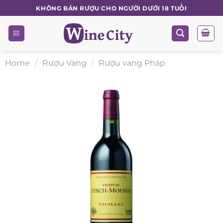
Skip
KHÔNG BÁN RƯỢU CHO NGƯỜI DƯỚI 18 TUỔI
to
content
Home
/
Rượu Vang
/
Rượu vang Pháp