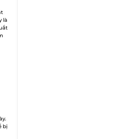
t
 là
uất
m
y.
bị