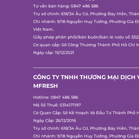
Tư vấn bán hàng:
0847 486 586
Trụ sở chính: 618/34 Âu Cơ, Phường Bảy Hiền, Thàn
Chi nhánh: 9/18 Nguyễn Huy Tưởng, Phường Gia Đị
Việt Nam.
Giấy phép phân phối/bán buôn/bán lẻ rượu số 332/
Cơ quan cấp: Sở Công Thương Thành Phố Hồ Chí M
Ngày cấp: 15/12/2021
CÔNG TY TNHH THƯƠNG MẠI DỊCH V
MFRESH
Hotline:
0847 486 586
Mã Số Thuế: 0314171197
Cơ Quan Cấp: Sở Kế Hoạch Và Đầu Tư Thành Phố Hồ
Ngày Cấp: 26/12/2016
Trụ sở chính: 618/34 Âu Cơ, Phường Bảy Hiền, Thàn
Chi nhánh: 9/18 Nguyễn Huy Tưởng, Phường Gia Đị