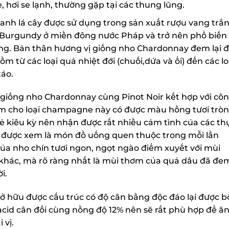
 hơi se lạnh, thường gặp tại các thung lũng.
h lá cây được sử dụng trong sản xuất rượu vang trắng
Burgundy ở miền đông nước Pháp và trở nên phổ biến t
ng. Bản thân hương vị giống nho Chardonnay đem lại đ
m từ các loại quả nhiệt đới (chuối,dứa và ổi) đến các loạ
áo.
 giống nho Chardonnay cùng Pinot Noir kết hợp với côn
àm cho loại champagne này có được màu hồng tươi tròn
ẻ kiêu kỳ nên nhận được rất nhiều cảm tình của các thự
ây được xem là món đồ uống quen thuộc trong mỗi lần
ủa nho chín tươi ngon, ngọt ngào điểm xuyết với mùi
i khác, mà rõ ràng nhất là mùi thơm của quả dâu đã đem
.
ữu được cấu trúc có độ cân bằng độc đáo lại được bổ
d cân đối cùng nồng độ 12% nên sẽ rất phù hợp để ăn
vị.