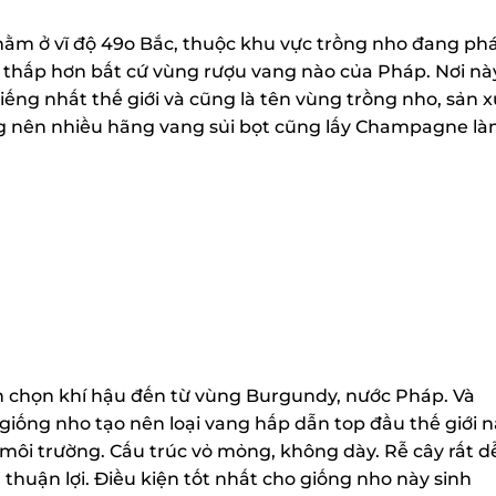
m ở vĩ độ 49o Bắc, thuộc khu vực trồng nho đang phá
h thấp hơn bất cứ vùng rượu vang nào của Pháp. Nơi này
iếng nhất thế giới và cũng là tên vùng trồng nho, sản x
ng nên nhiều hãng vang sủi bọt cũng lấy Champagne là
n chọn khí hậu đến từ vùng Burgundy, nước Pháp. Và
iống nho tạo nên loại vang hấp dẫn top đầu thế giới nà
môi trường. Cấu trúc vỏ mỏng, không dày. Rễ cây rất dễ 
thuận lợi. Điều kiện tốt nhất cho giống nho này sinh