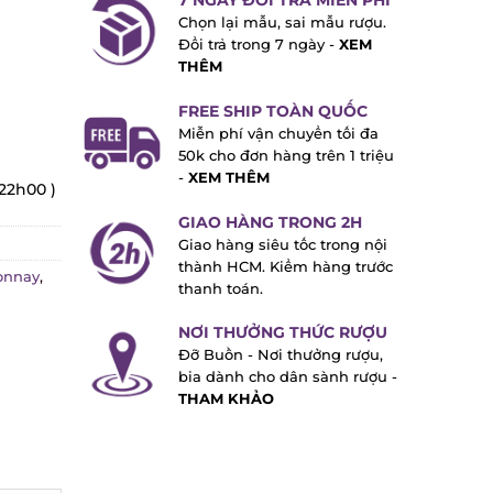
7 NGÀY ĐỔI TRẢ MIỄN PHÍ
Chọn lại mẫu, sai mẫu rượu.
Đổi trả trong 7 ngày -
XEM
THÊM
FREE SHIP TOÀN QUỐC
Miễn phí vận chuyển tối đa
50k cho đơn hàng trên 1 triệu
-
XEM THÊM
22h00 )
GIAO HÀNG TRONG 2H
Giao hàng siêu tốc trong nội
thành HCM. Kiểm hàng trước
nnay
,
thanh toán.
NƠI THƯỞNG THỨC RƯỢU
Đỡ Buồn - Nơi thưởng rượu,
bia dành cho dân sành rượu -
THAM KHẢO