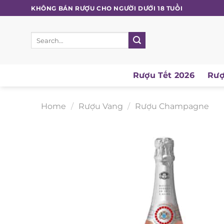
Skip
KHÔNG BÁN RƯỢU CHO NGƯỜI DƯỚI 18 TUỔI
to
content
Search
for:
Rượu Tết 2026
Rượu
Home
/
Rượu Vang
/
Rượu Champagne