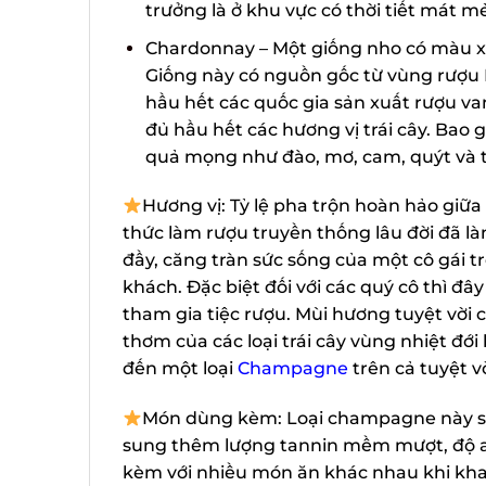
trưởng là ở khu vực có thời tiết mát mẻ,
Chardonnay – Một giống nho có màu xan
Giống này có nguồn gốc từ vùng rượu 
hầu hết các quốc gia sản xuất rượu va
đủ hầu hết các hương vị trái cây. Bao gồ
quả mọng như đào, mơ, cam, quýt và t
Hương vị: Tỷ lệ pha trộn hoàn hảo giữa
thức làm rượu truyền thống lâu đời đã l
đầy, căng tràn sức sống của một cô gái tr
khách. Đặc biệt đối với các quý cô thì đ
tham gia tiệc rượu. Mùi hương tuyệt vời c
thơm của các loại trái cây vùng nhiệt đớ
đến một loại
Champagne
trên cả tuyệt vời
Món dùng kèm: Loại champagne này sở h
sung thêm lượng tannin mềm mượt, độ aci
kèm với nhiều món ăn khác nhau khi khai 