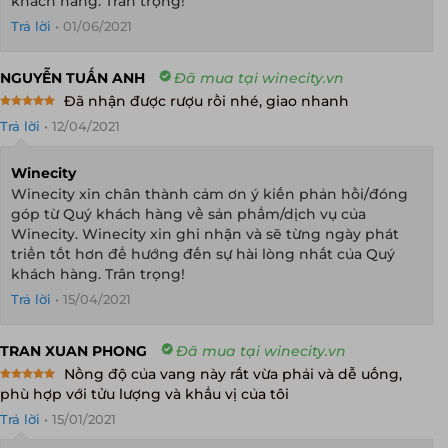
khách hàng. Trân trọng!
Trả lời
•
01/06/2021
NGUYỄN TUẤN ANH
Đã mua tại winecity.vn
Đã nhận được rượu rồi nhé, giao nhanh
Rated
5
Trả lời
•
12/04/2021
out of 5
Winecity
Winecity xin chân thành cảm ơn ý kiến phản hồi/đóng
góp từ Quý khách hàng về sản phẩm/dịch vụ của
Winecity. Winecity xin ghi nhận và sẽ từng ngày phát
triển tốt hơn để hướng đến sự hài lòng nhất của Quý
khách hàng. Trân trọng!
Trả lời
•
15/04/2021
TRAN XUAN PHONG
Đã mua tại winecity.vn
Nồng độ của vang này rất vừa phải và dễ uống,
Rated
5
phù hợp với tửu lượng và khẩu vị của tôi
out of 5
Trả lời
•
15/01/2021