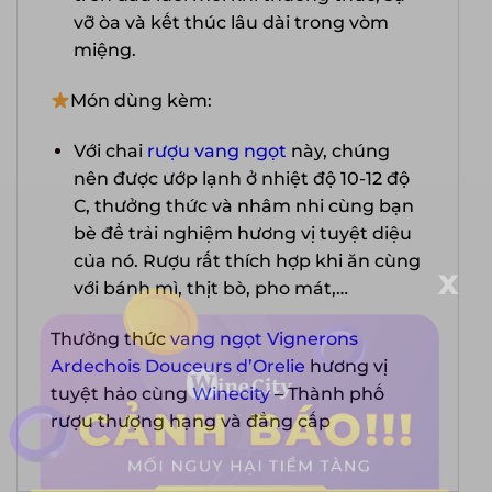
vỡ òa và kết thúc lâu dài trong vòm
miệng.
Món dùng kèm:
Với chai
rượu vang ngọt
này, chúng
nên được ướp lạnh ở nhiệt độ 10-12 độ
C, thưởng thức và nhâm nhi cùng bạn
bè để trải nghiệm hương vị tuyệt diệu
X
của nó. Rượu rất thích hợp khi ăn cùng
với bánh mì, thịt bò, pho mát,…
Thưởng thức
vang ngọt Vignerons
Ardechois Douceurs d’Orelie
hương vị
tuyệt hảo cùng
Winecity
– Thành phố
rượu thượng hạng và đẳng cấp