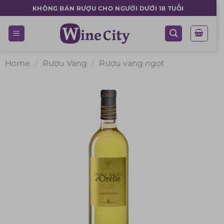
Skip
KHÔNG BÁN RƯỢU CHO NGƯỜI DƯỚI 18 TUỔI
to
content
Home
/
Rượu Vang
/
Rượu vang ngọt