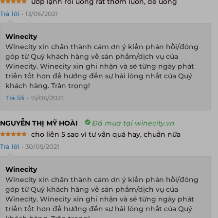
ướp lạnh rồi uống rất thơm luôn, dễ uống
Rated
5
Trả lời
•
13/06/2021
out of 5
Winecity
Winecity xin chân thành cảm ơn ý kiến phản hồi/đóng
góp từ Quý khách hàng về sản phẩm/dịch vụ của
Winecity. Winecity xin ghi nhận và sẽ từng ngày phát
triển tốt hơn để hướng đến sự hài lòng nhất của Quý
khách hàng. Trân trọng!
Trả lời
•
15/06/2021
NGUYỄN THỊ MỸ HOÀI
Đã mua tại winecity.vn
cho liền 5 sao vì tư vấn quá hay, chuẩn nữa
Rated
5
Trả lời
•
30/05/2021
out of 5
Winecity
Winecity xin chân thành cảm ơn ý kiến phản hồi/đóng
góp từ Quý khách hàng về sản phẩm/dịch vụ của
Winecity. Winecity xin ghi nhận và sẽ từng ngày phát
triển tốt hơn để hướng đến sự hài lòng nhất của Quý