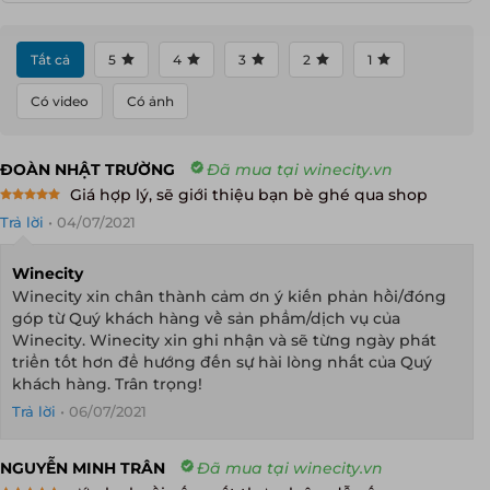
Tất cả
5
4
3
2
1
Có video
Có ảnh
ĐOÀN NHẬT TRƯỜNG
Đã mua tại winecity.vn
Giá hợp lý, sẽ giới thiệu bạn bè ghé qua shop
Rated
5
Trả lời
•
04/07/2021
out of 5
Winecity
Winecity xin chân thành cảm ơn ý kiến phản hồi/đóng
góp từ Quý khách hàng về sản phẩm/dịch vụ của
Winecity. Winecity xin ghi nhận và sẽ từng ngày phát
triển tốt hơn để hướng đến sự hài lòng nhất của Quý
khách hàng. Trân trọng!
Trả lời
•
06/07/2021
NGUYỄN MINH TRÂN
Đã mua tại winecity.vn