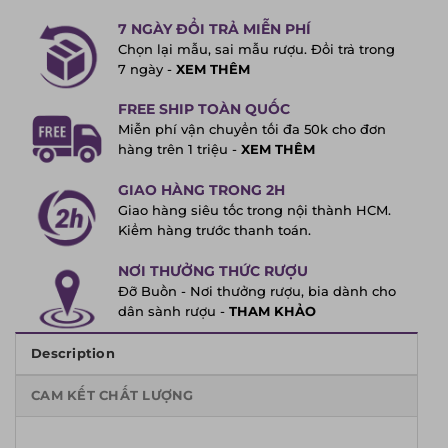
7 NGÀY ĐỔI TRẢ MIỄN PHÍ
Chọn lại mẫu, sai mẫu rượu. Đổi trả trong
7 ngày -
XEM THÊM
FREE SHIP TOÀN QUỐC
Miễn phí vận chuyển tối đa 50k cho đơn
hàng trên 1 triệu -
XEM THÊM
GIAO HÀNG TRONG 2H
Giao hàng siêu tốc trong nội thành HCM.
Kiểm hàng trước thanh toán.
NƠI THƯỞNG THỨC RƯỢU
Đỡ Buồn - Nơi thưởng rượu, bia dành cho
dân sành rượu -
THAM KHẢO
Description
CAM KẾT CHẤT LƯỢNG