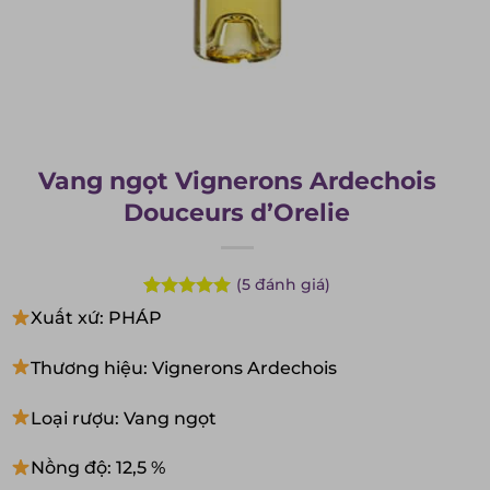
Vang ngọt Vignerons Ardechois
Douceurs d’Orelie
(
5
đánh giá)
Rated
5
5.00
Xuất xứ: PHÁP
out of 5
based on
customer
Thương hiệu: Vignerons Ardechois
ratings
Loại rượu: Vang ngọt
Nồng độ: 12,5 %