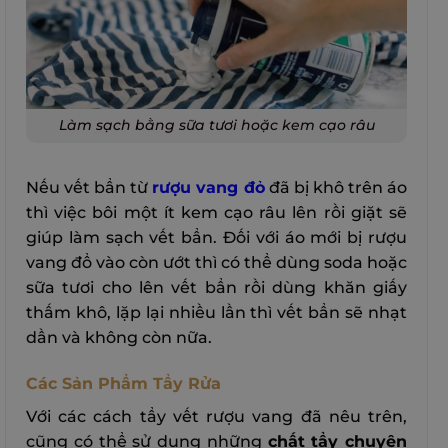
Làm sạch bằng sữa tươi hoặc kem cạo râu
Nếu vết bẩn từ
rượu vang đỏ
đã bị khô trên áo
thì việc bôi một ít kem cạo râu lên rồi giặt sẽ
giúp làm sạch vết bẩn. Đối với áo mới bị rượu
vang đổ vào còn ướt thì có thể dùng soda hoặc
sữa tươi cho lên vết bẩn rồi dùng khăn giấy
thấm khô, lặp lại nhiều lần thì vết bẩn sẽ nhạt
dần và không còn nữa.
Các Sản Phẩm Tẩy Rửa
Với các cách tẩy vết rượu vang đã nêu trên,
cũng có thể sử dụng những
chất tẩy chuyên