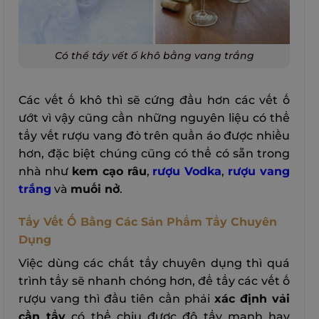
Có thể tẩy vết ố khô bằng vang trắng
Các vết ố khô thì sẽ cứng đầu hơn các vết ố
ướt vì vậy cũng cần những nguyên liệu có thể
tẩy vết rượu vang đỏ trên quần áo được nhiều
hơn, đặc biệt chúng cũng có thể có sẵn trong
nhà như
kem cạo râu
,
rượu Vodka
,
rượu vang
trắng
và
muối nở
.
Tẩy Vết Ố Bằng Các Sản Phẩm Tẩy Chuyên
Dụng
Việc dùng các chất tẩy chuyên dụng thì quá
trình tẩy sẽ nhanh chóng hơn, để tẩy các vết ố
rượu vang thì đầu tiên cần phải
xác định vải
cần tẩy
có thể chịu được độ tẩy mạnh hay