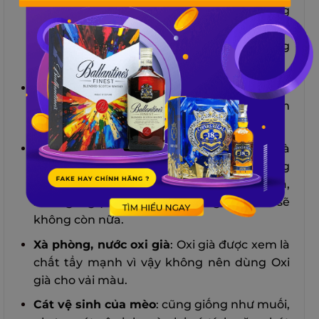
vừa mới đổ, điều này sẽ giúp rượu vang
được hút ra và có thể đem giặt dễ dàng, đây
là cách đánh bay vết bẩn nhất thời thông
dụng nhất.
Nước có ga (Soda)
: chỉ cần đổ trực tiếp
Soda vào vết bẩn thì khi Soda sủi bọt sẽ làm
cho vết bẩn trôi bớt.
Sữa tươi
: ít ai biết rằng sữa tươi cũng là
nguyên liệu giúp cho vết bẩn rượu vang
biến mất, chỉ cần ngâm vết ố trong sữa,
sau 1 giò giặt sạch với xà phòng thì vết ố sẽ
không còn nữa.
Xà phòng, nước oxi già
: Oxi già được xem là
chất tẩy mạnh vì vậy không nên dùng Oxi
già cho vải màu.
Cát vệ sinh của mèo
: cũng giống như muối,