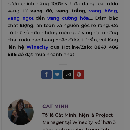
rượu chính hãng 100% với đa dạng loại rượu
vang từ
vang đỏ
,
vang trắng
,
vang hồng
,
vang ngọt
đến
vang cường hóa
,… Đảm bảo
chất lượng, an toàn và nguồn gốc rõ ràng.
Để
có thể sở hữu những món quà ý nghĩa, những
chai rượu hảo hạng hoặc được tư vấn, vui lòng
liên hệ
Winecity
qua Hotline/Zalo:
0847 486
586
để đặt mua nhanh nhất.
CÁT MINH
Tôi là Cát Minh, hiện là Project
Manager tại Winecity, với hơn 3
năm kinh nghiệm trong lĩnh