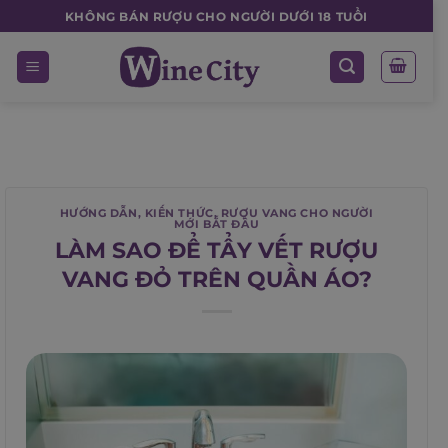
Skip
KHÔNG BÁN RƯỢU CHO NGƯỜI DƯỚI 18 TUỔI
to
content
HƯỚNG DẪN
,
KIẾN THỨC
,
RƯỢU VANG CHO NGƯỜI
MỚI BẮT ĐẦU
LÀM SAO ĐỂ TẨY VẾT RƯỢU
VANG ĐỎ TRÊN QUẦN ÁO?