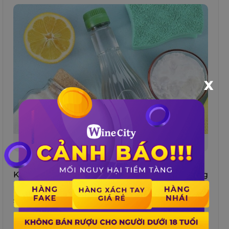
X
Vết ố ướt có thể tẩy dễ dàng
Khi vết ố còn ướt thì có thể dễ dàng tẩy chúng
một cách nhanh chóng từ các nguyên liệu có
sẵn trong nhà mà ít ai nghĩ đến như:
Muối ăn
: rắc muối lên bề mặt vết rượu vang