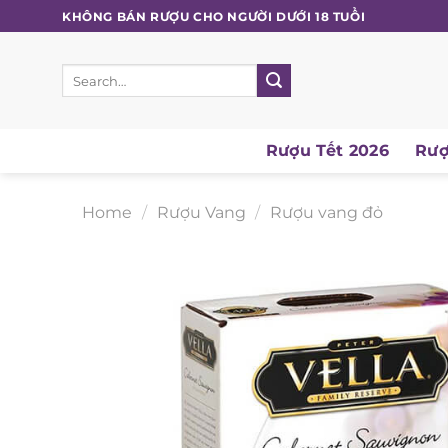
Skip
KHÔNG BÁN RƯỢU CHO NGƯỜI DƯỚI 18 TUỔI
to
content
Search
for:
Rượu Tết 2026
Rượ
Home
/
Rượu Vang
/
Rượu vang đỏ