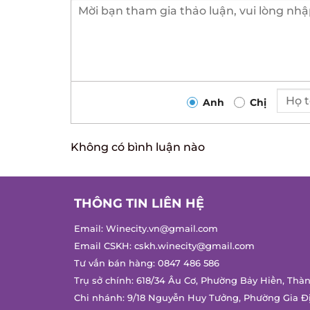
Anh
Chị
Không có bình luận nào
THÔNG TIN LIÊN HỆ
Email:
Winecity.vn@gmail.com
Email CSKH:
cskh.winecity@gmail.com
Tư vấn bán hàng:
0847 486 586
Trụ sở chính: 618/34 Âu Cơ, Phường Bảy Hiền, Thà
Chi nhánh: 9/18 Nguyễn Huy Tưởng, Phường Gia Đ