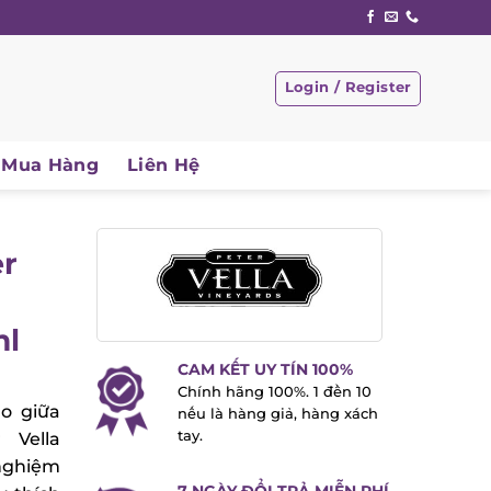
Login / Register
Mua Hàng
Liên Hệ
er
ml
CAM KẾT UY TÍN 100%
Chính hãng 100%. 1 đền 10
o giữa
nếu là hàng giả, hàng xách
tay.
 Vella
nghiệm