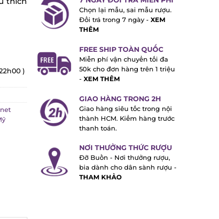
7 NGÀY ĐỔI TRẢ MIỄN PHÍ
u thích
Chọn lại mẫu, sai mẫu rượu.
Đổi trả trong 7 ngày -
XEM
THÊM
FREE SHIP TOÀN QUỐC
Miễn phí vận chuyển tối đa
50k cho đơn hàng trên 1 triệu
 22h00 )
-
XEM THÊM
GIAO HÀNG TRONG 2H
Giao hàng siêu tốc trong nội
net
thành HCM. Kiểm hàng trước
Mỹ
thanh toán.
NƠI THƯỞNG THỨC RƯỢU
Đỡ Buồn - Nơi thưởng rượu,
bia dành cho dân sành rượu -
THAM KHẢO