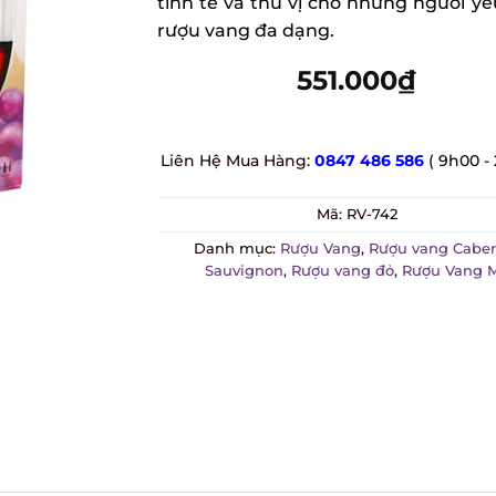
tinh tế và thú vị cho những người yê
rượu vang đa dạng.
551.000
₫
Liên Hệ Mua Hàng:
0847 486 586
( 9h00 -
Mã:
RV-742
Danh mục:
Rượu Vang
,
Rượu vang Caber
Sauvignon
,
Rượu vang đỏ
,
Rượu Vang 