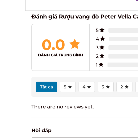
Đánh giá Rượu vang đỏ Peter Vella 
5
0.0
4
3
ĐÁNH GIÁ TRUNG BÌNH
2
1
Tất cả
5
4
3
2
There are no reviews yet.
Hỏi đáp