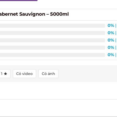
Cabernet Sauvignon – 5000ml
0%
|
0%
|
0%
|
0%
|
0%
|
1
Có video
Có ảnh