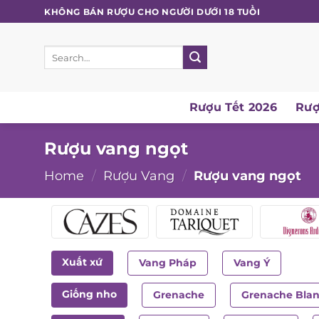
Skip
KHÔNG BÁN RƯỢU CHO NGƯỜI DƯỚI 18 TUỔI
to
content
Search
for:
Rượu Tết 2026
Rượu
Rượu vang ngọt
Home
/
Rượu Vang
/
Rượu vang ngọt
Xuất xứ
Vang Pháp
Vang Ý
Giống nho
Grenache
Grenache Blan