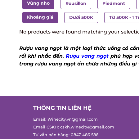
Vùng nho
Rousillon
Piedmont
Khoảng giá
Dưới 500K
Từ 500K - 1 Tr
No products were found matching your selectio
Rượu vang ngọt là một loại thức uống có cồn
rối khi nhắc đến.
Rượu vang ngọt
phù hợp với
trong rượu vang ngọt ẩn chứa những điều gì t
THÔNG TIN LIÊN HỆ
Email:
Winecity.vn@gmail.com
Email CSKH:
cskh.winecity@gmail.com
Tư vấn bán hàng:
0847 486 586