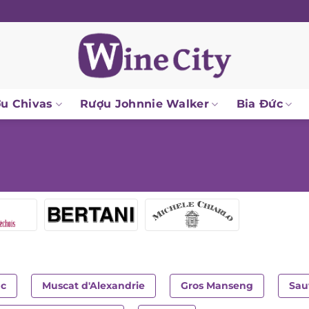
 Chivas
Rượu Johnnie Walker
Bia Đức
c
Muscat d'Alexandrie
Gros Manseng
Sauv