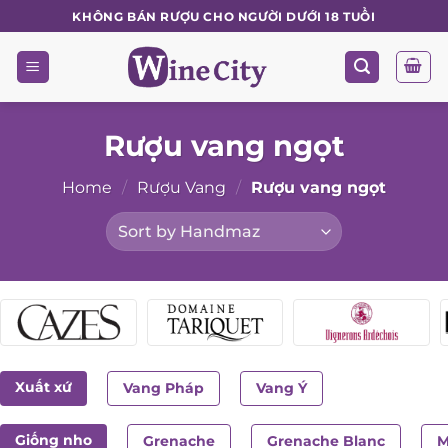
Skip
KHÔNG BÁN RƯỢU CHO NGƯỜI DƯỚI 18 TUỔI
to
content
Rượu vang ngọt
Home
/
Rượu Vang
/
Rượu vang ngọt
Xuất xứ
Vang Pháp
Vang Ý
Giống nho
Grenache
Grenache Blanc
M