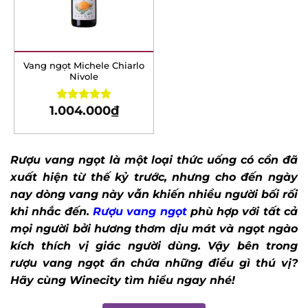
Vang ngọt Michele Chiarlo
Nivole
1.004.000
₫
Rated
5.00
out of 5
Rượu vang ngọt là một loại thức uống có cồn đã
xuất hiện từ thế kỷ trước, nhưng cho đến ngày
nay dòng vang này vẫn khiến nhiều người bối rối
khi nhắc đến.
Rượu vang ngọt
phù hợp với tất cả
mọi người bởi hương thơm dịu mát và ngọt ngào
kích thích vị giác người dùng. Vậy bên trong
rượu vang ngọt ẩn chứa những điều gì thú vị?
Hãy cùng Winecity tìm hiểu ngay nhé!