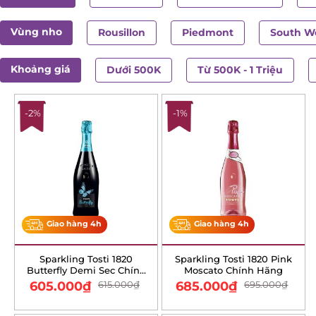
Vùng nho
Rousillon
Piedmont
South We
Khoảng giá
Dưới 500K
Từ 500K - 1 Triệu
-2%
-1%
Giao hàng 4h
Giao hàng 4h
Sparkling Tosti 1820
Sparkling Tosti 1820 Pink
Butterfly Demi Sec Chính
Moscato Chính Hãng
Hãng
605.000
₫
615.000
₫
685.000
₫
695.000
₫