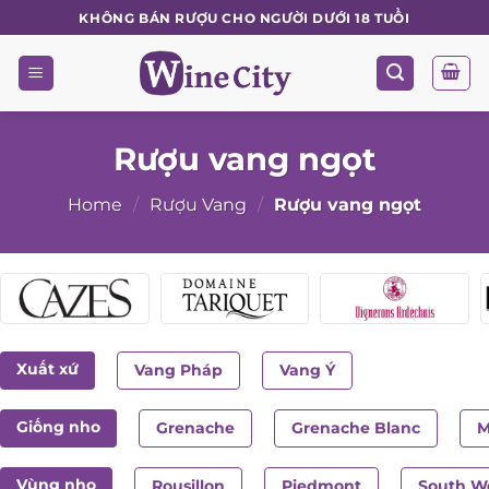
Skip
KHÔNG BÁN RƯỢU CHO NGƯỜI DƯỚI 18 TUỔI
to
content
Rượu vang ngọt
Home
/
Rượu Vang
/
Rượu vang ngọt
Xuất xứ
Vang Pháp
Vang Ý
Giống nho
Grenache
Grenache Blanc
M
Vùng nho
Rousillon
Piedmont
South We