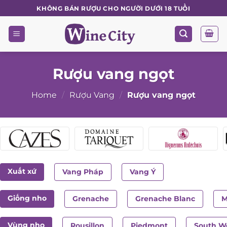
Skip
KHÔNG BÁN RƯỢU CHO NGƯỜI DƯỚI 18 TUỔI
to
content
Rượu vang ngọt
Home
/
Rượu Vang
/
Rượu vang ngọt
Xuất xứ
Vang Pháp
Vang Ý
Giống nho
Grenache
Grenache Blanc
M
Vùng nho
Rousillon
Piedmont
South We