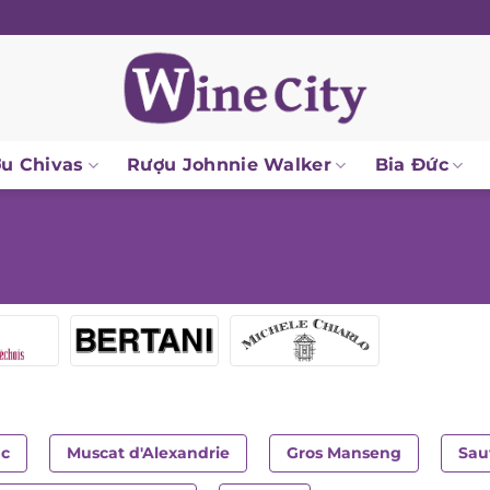
u Chivas
Rượu Johnnie Walker
Bia Đức
nc
Muscat d'Alexandrie
Gros Manseng
Sau