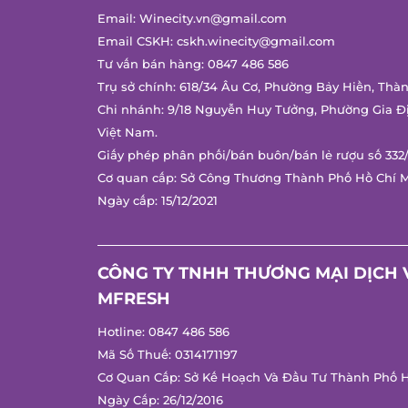
Email:
Winecity.vn@gmail.com
Email CSKH:
cskh.winecity@gmail.com
Tư vấn bán hàng:
0847 486 586
Trụ sở chính: 618/34 Âu Cơ, Phường Bảy Hiền, Thà
Chi nhánh: 9/18 Nguyễn Huy Tưởng, Phường Gia Đ
Việt Nam.
Giấy phép phân phối/bán buôn/bán lẻ rượu số 332
Cơ quan cấp: Sở Công Thương Thành Phố Hồ Chí 
Ngày cấp: 15/12/2021
CÔNG TY TNHH THƯƠNG MẠI DỊCH 
MFRESH
Hotline:
0847 486 586
Mã Số Thuế: 0314171197
Cơ Quan Cấp: Sở Kế Hoạch Và Đầu Tư Thành Phố H
Ngày Cấp: 26/12/2016