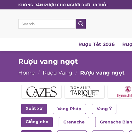
Skip
KHÔNG BÁN RƯỢU CHO NGƯỜI DƯỚI 18 TUỔI
to
content
Search
for:
Rượu Tết 2026
Rượ
Rượu vang ngọt
Home
/
Rượu Vang
/
Rượu vang ngọt
Xuất xứ
Vang Pháp
Vang Ý
Giống nho
Grenache
Grenache Bla