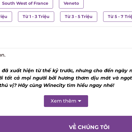
South West of France
Veneto
riệu
Từ 1 - 3 Triệu
Từ 3 - 5 Triệu
Từ 5 - 7 Tri
on.
 đã xuất hiện từ thế kỷ trước, nhưng cho đến ngày
i tất cả mọi người bởi hương thơm dịu mát và ngọt 
thú vị? Hãy cùng Winecity tìm hiểu ngay nhé!
Xem thêm
VỀ CHÚNG TÔI