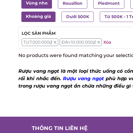
Vùng nho
Rousillon
Piedmont
Khoảng giá
Dưới 500K
Từ 500K - 1 T
LỌC SẢN PHẨM
Từ:
7.000.000
₫
Đến:
10.000.000
₫
Xóa
No products were found matching your selecti
Rượu vang ngọt là một loại thức uống có cồn
rối khi nhắc đến.
Rượu vang ngọt
phù hợp vớ
trong rượu vang ngọt ẩn chứa những điều gì 
THÔNG TIN LIÊN HỆ