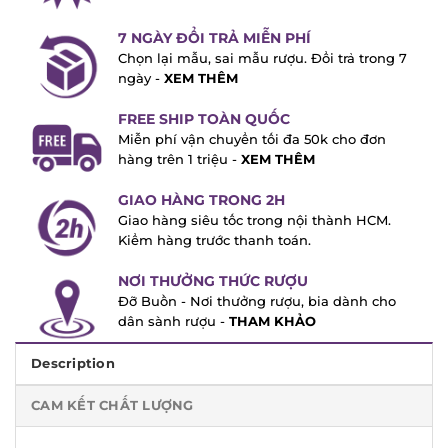
giả, hàng xách tay.
7 NGÀY ĐỔI TRẢ MIỄN PHÍ
Chọn lại mẫu, sai mẫu rượu. Đổi trả trong
7 ngày -
XEM THÊM
FREE SHIP TOÀN QUỐC
Miễn phí vận chuyển tối đa 50k cho đơn
hàng trên 1 triệu -
XEM THÊM
GIAO HÀNG TRONG 2H
Giao hàng siêu tốc trong nội thành HCM.
Kiểm hàng trước thanh toán.
NƠI THƯỞNG THỨC RƯỢU
Đỡ Buồn - Nơi thưởng rượu, bia dành cho
dân sành rượu -
THAM KHẢO
Description
CAM KẾT CHẤT LƯỢNG