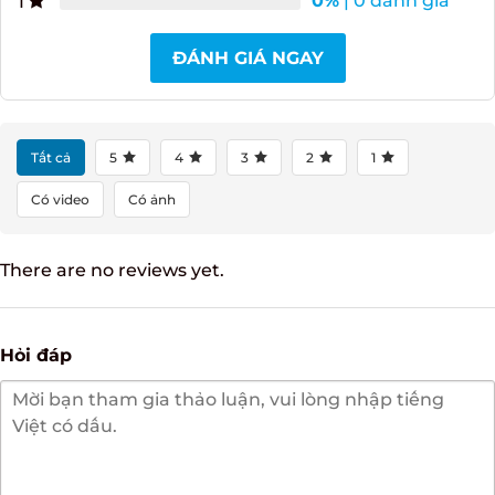
0%
| 0 đánh giá
3
0%
| 0 đánh giá
2
0%
| 0 đánh giá
1
ĐÁNH GIÁ NGAY
Tất cả
5
4
3
2
1
Có video
Có ảnh
There are no reviews yet.
Hỏi đáp