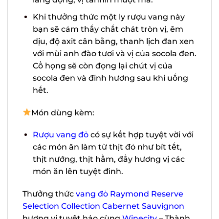
muồi, đậm đà, xen lẫn từng vị trái chín
đỏ, dư vị lắng đọng, vị tannin mượt mà.
Khi thưởng thức một ly rượu vang này
bạn sẽ cảm thấy chất chát tròn vị, êm
dịu, độ axit cân bằng, thanh lịch đan
xen với mùi anh đào tươi và vị của
socola đen. Cổ họng sẽ còn đọng lại
chút vị của socola đen và đinh hương
sau khi uống hết.
Món dùng kèm:
Rượu vang đỏ
có sự kết hợp tuyệt vời
với các món ăn làm từ thịt đỏ như bít
tết, thịt nướng, thịt hầm, đẩy hương vị
các món ăn lên tuyệt đỉnh.
Thưởng thức
vang đỏ Raymond Reserve