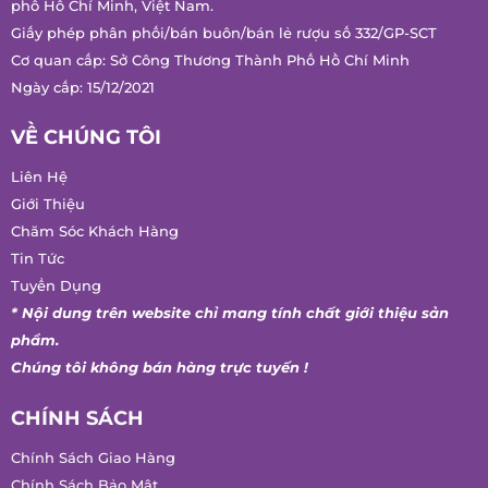
Trụ sở chính: 618/34 Âu Cơ, Phường Bảy Hiền, Thành phố Hồ
Chí Minh, Việt Nam.
Chi nhánh: 9/18 Nguyễn Huy Tưởng, Phường Gia Định, Thành
phố Hồ Chí Minh, Việt Nam.
Giấy phép phân phối/bán buôn/bán lẻ rượu số 332/GP-SCT
Cơ quan cấp: Sở Công Thương Thành Phố Hồ Chí Minh
Ngày cấp: 15/12/2021
VỀ CHÚNG TÔI
Liên Hệ
Giới Thiệu
Chăm Sóc Khách Hàng
Tin Tức
Tuyển Dụng
* Nội dung trên website chỉ mang tính chất giới thiệu sản
phẩm.
Chúng tôi không bán hàng trực tuyến !