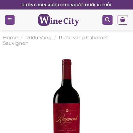
Skip
KHÔNG BÁN RƯỢU CHO NGƯỜI DƯỚI 18 TUỔI
to
content
Home
/
Rượu Vang
/
Rượu vang Cabernet
Sauvignon