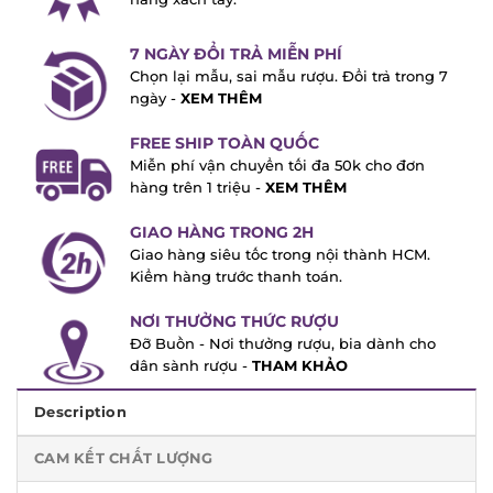
7 NGÀY ĐỔI TRẢ MIỄN PHÍ
Chọn lại mẫu, sai mẫu rượu. Đổi trả trong
7 ngày -
XEM THÊM
FREE SHIP TOÀN QUỐC
Miễn phí vận chuyển tối đa 50k cho đơn
hàng trên 1 triệu -
XEM THÊM
GIAO HÀNG TRONG 2H
Giao hàng siêu tốc trong nội thành HCM.
Kiểm hàng trước thanh toán.
NƠI THƯỞNG THỨC RƯỢU
Đỡ Buồn - Nơi thưởng rượu, bia dành cho
dân sành rượu -
THAM KHẢO
Description
CAM KẾT CHẤT LƯỢNG