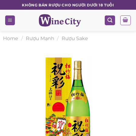
Skip
KHÔNG BÁN RƯỢU CHO NGƯỜI DƯỚI 18 TUỔI
to
content
Home
/
Rượu Mạnh
/
Rượu Sake