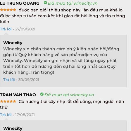
LU TRUNG QUANG
Đã mua tại winecity.vn
được bạn giới thiệu shop này, lần đầu mua khá lo,
Rated
5
được shop tư vấn cam kết khi giao rất hài lòng và tin tưởng
out of 5
luôn
Trả lời
•
27/09/2021
Winecity
Winecity xin chân thành cảm ơn ý kiến phản hồi/đóng
góp từ Quý khách hàng về sản phẩm/dịch vụ của
Winecity. Winecity xin ghi nhận và sẽ từng ngày phát
triển tốt hơn để hướng đến sự hài lòng nhất của Quý
khách hàng. Trân trọng!
Trả lời
•
30/09/2021
TRAN VAN THAO
Đã mua tại winecity.vn
Có hương trái cây nhẹ rất dễ uống, mọi người nên
Rated
5
thử
out of 5
Trả lời
•
17/08/2021
Winecity