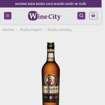
Skip
KHÔNG BÁN RƯỢU CHO NGƯỜI DƯỚI 18 TUỔI
to
content
Home
/
Rượu Mạnh
/
Rượu whisky