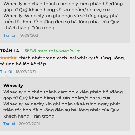
Winecity xin chân thành cảm ơn ý kiến phản hồi/đóng
góp từ Quý khách hàng về sản phẩm/dịch vụ của
Winecity. Winecity xin ghi nhận và sẽ từng ngày phát
triển tốt hơn để hướng đến sự hài lòng nhất của Quý
khách hàng. Trân trọng!
Trả lời
•
19/08/2021
TRẦN LAI
Đã mua tại winecity.vn
thích nhất trong cách loại whisky tôi từng uống,
Rated
5
sẽ ủng hộ lần kế tiếp
out of 5
Trả lời
•
18/07/2021
Winecity
Winecity xin chân thành cảm ơn ý kiến phản hồi/đóng
góp từ Quý khách hàng về sản phẩm/dịch vụ của
Winecity. Winecity xin ghi nhận và sẽ từng ngày phát
triển tốt hơn để hướng đến sự hài lòng nhất của Quý
khách hàng. Trân trọng!
Trả lời
•
20/07/2021