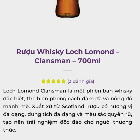
Rượu Whisky Loch Lomond –
Clansman – 700ml
(
3
đánh giá)
Rated
3
5.00
Loch Lomond Clansman là một phiên bản whisky
out of 5
đặc biệt, thể hiện phong cách đậm đà và nồng độ
based on
customer
mạnh mẽ. Xuất xứ từ Scotland, rượu có hương vị
ratings
đa dạng, dung tích đa dạng và màu sắc quyến rũ,
tạo nên trải nghiệm độc đáo cho người thưởng
thức.