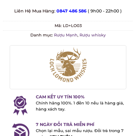
Liên Hệ Mua Hàng:
0847 486 586
( 9h00 - 22h00 )
Mã:
LD+LO03
Danh mục:
Rượu Mạnh
,
Rượu whisky
CAM KẾT UY TÍN 100%
Chính hãng 100%. 1 đền 10 nếu là hàng
giả, hàng xách tay.
7 NGÀY ĐỔI TRẢ MIỄN PHÍ
Chọn lại mẫu, sai mẫu rượu. Đổi trả trong
7 ngày -
XEM THÊM