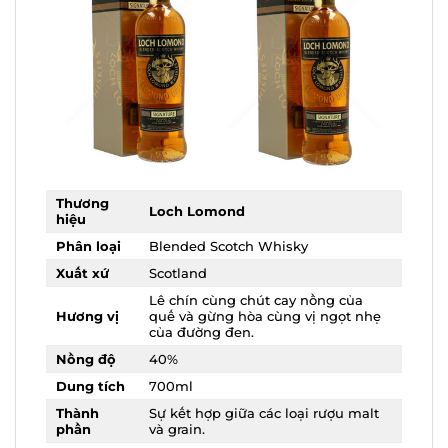
Thương
Loch Lomond
hiệu
Phân loại
Blended Scotch Whisky
Xuất xứ
Scotland
Lê chín cùng chút cay nồng của
Hương vị
quế và gừng hòa cùng vị ngọt nhẹ
của đường đen.
Nồng độ
40%
Dung tích
700ml
Thành
Sự kết hợp giữa các loại rượu malt
phần
và grain.
Màu sắc
Vàng óng ánh