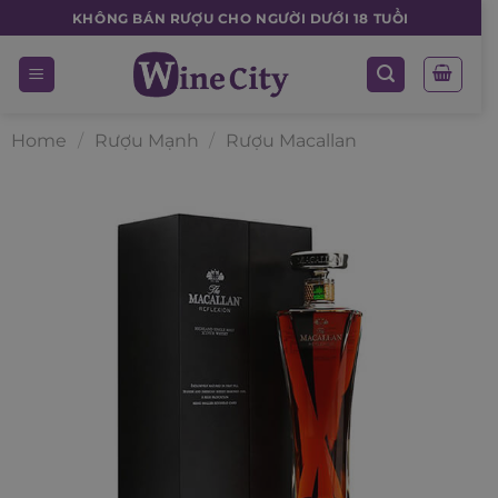
Skip
KHÔNG BÁN RƯỢU CHO NGƯỜI DƯỚI 18 TUỔI
to
content
Home
/
Rượu Mạnh
/
Rượu Macallan