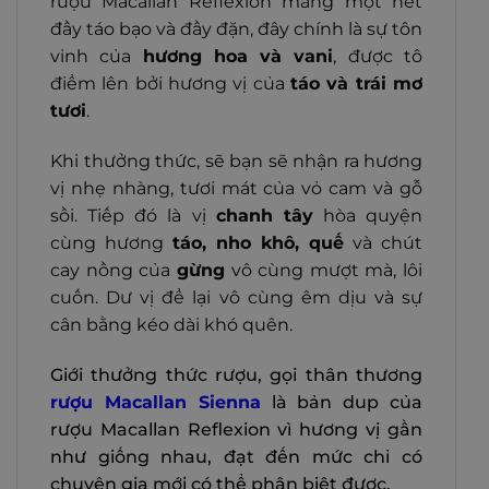
rượu Macallan Reflexion mang một nét
đầy táo bạo và đầy đặn, đây chính là sự tôn
vinh của
hương hoa và vani
, được tô
điểm lên bởi hương vị của
táo và trái mơ
tươi
.
Khi thưởng thức, sẽ bạn sẽ nhận ra hương
vị nhẹ nhàng, tươi mát của vỏ cam và gỗ
sồi. Tiếp đó là vị
chanh tây
hòa quyện
cùng hương
táo, nho khô, quế
và chút
cay nồng của
gừng
vô cùng mượt mà, lôi
cuốn. Dư vị để lại vô cùng êm dịu và sự
cân bằng kéo dài khó quên.
Giới thưởng thức rượu, gọi thân thương
rượu Macallan Sienna
là bản dup của
rượu Macallan Reflexion vì hương vị gần
như giống nhau, đạt đến mức chỉ có
chuyên gia mới có thể phân biệt được.