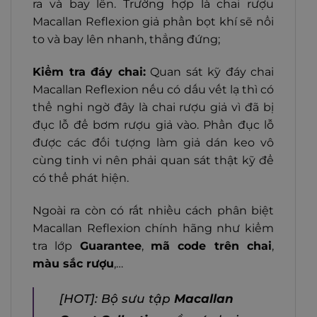
ra và bay lên. Trường hợp là chai rượu
Macallan Reflexion giả phần bọt khí sẽ nổi
to và bay lên nhanh, thẳng đứng;
Kiểm tra đáy chai:
Quan sát kỹ đáy chai
Macallan Reflexion nếu có dấu vết lạ thì có
thể nghi ngờ đây là chai rượu giả vì đã bị
đục lỗ để bơm rượu giả vào. Phần đục lỗ
được các đối tượng làm giả dán keo vô
cùng tinh vi nên phải quan sát thật kỹ để
có thể phát hiện.
Ngoài ra còn có rất nhiều cách phân biệt
Macallan Reflexion chính hãng như kiểm
tra lớp
Guarantee
,
mã code trên chai
,
màu sắc rượu
,…
[HOT]: Bộ sưu tập
Macallan