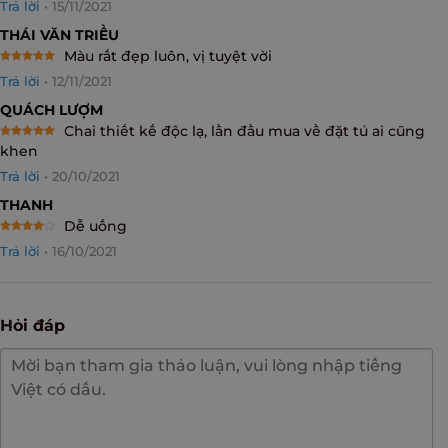
Trả lời
•
15/11/2021
THÁI VĂN TRIỀU
Màu rất đẹp luôn, vị tuyệt vời
Rated
5
Trả lời
•
12/11/2021
out of 5
QUÁCH LƯỢM
Chai thiết kế độc lạ, lần đầu mua về đặt tủ ai cũng
Rated
5
khen
out of 5
Trả lời
•
20/10/2021
THANH
Dễ uống
Rated
4
Trả lời
•
16/10/2021
out of 5
Hỏi đáp