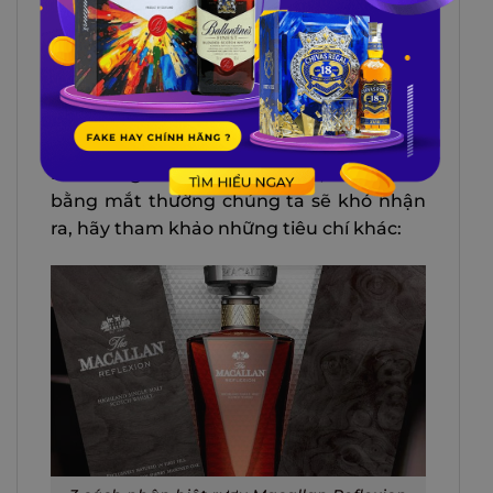
3 CÁCH PHÂN BIỆT RƯỢU
MACALLAN REFLEXION THẬT –
GIẢ – XÁCH TAY
Nhiều khách hàng lầm tưởng rằng rượu
Macallan Reflexion và
rượu Macallan
Oscuro
khó bị làm giả vì chai rượu được
làm bằng chất liệu cao cấp, tuy nhiên
bằng mắt thường chúng ta sẽ khó nhận
ra, hãy tham khảo những tiêu chí khác: