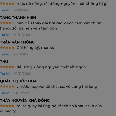
rượu dễ uống, tôi dùng nguyên chất không bị gắt
Rated
5
Trả lời
•
05/12/2021
out of 5
TĂNG THANH HIỀN
ban đầu thấy giá hơi cao, được cam kết chính
Rated
4
hãng, đổi trả nên yen tâm hơn
out of 5
Trả lời
•
30/11/2021
TRẦN VĂN THÔNG
Gói hàng kỹ, thanks
Rated
5
Trả lời
•
25/11/2021
out of 5
THU
dễ uống, uống nguyên chất rất ngon
Rated
5
Trả lời
•
20/11/2021
out of 5
QUÁCH QUỐC HOA
vị rượu hợp với tôi thật sự, vô cùng hài lòng
Rated
5
Trả lời
•
19/11/2021
out of 5
THẦY NGUYỄN KHẢ ĐỒNG
tôi sẽ quay lại ủng hộ, rất thích khâu cskh của
Rated
5
winecity
out of 5