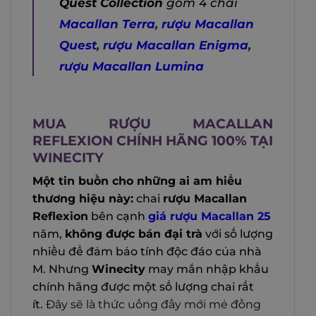
Quest Collection
gồm 4 chai
Macallan Terra
,
rượu Macallan
Quest
,
rượu Macallan Enigma
,
rượu Macallan Lumina
MUA RƯỢU MACALLAN
REFLEXION CHÍNH HÃNG 100% TẠI
WINECITY
Một tin buồn cho những ai am hiểu
thương hiệu này:
chai
rượu Macallan
Reflexion
bên cạnh
giá rượu Macallan 25
năm,
không được bán đại trà
với số lượng
nhiều để đảm bảo tính độc đáo của nhà
M. Nhưng
Winecity
may mắn nhập khẩu
chính hãng được một số lượng chai rất
ít.
Đây sẽ là thức uống đầy mới mẻ đồng