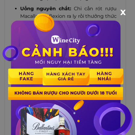
Uống nguyên chất:
Chỉ cần rót rượu
X
Macallan Reflexion ra ly rồi thưởng thức
chậm rãi. Hương vị của rượu sẽ được giữ
nguyên, lan tỏa khắp vòm họng, để lại
dư vị kéo dài, êm dịu. Cách thưởng thức
này chỉ nên áp dụng với những chai có
nồng độ vừa phải tầm 40% như chai
rượu Macallan 12
, vì nhà Macallan có
những chai nồng độ khá cao đấy nhé!
Bạn không nên bỏ qua
giá
rượu Macallan 1824
– dòng
sản phẩm tri ân đến từ nhà
Macallan