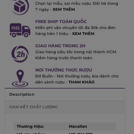
Chọn lại mẫu, sai mẫu rượu. Đổi trả trong
7 ngày -
XEM THÊM
FREE SHIP TOÀN QUỐC
Miễn phí vận chuyển tối đa 50k cho đơn
hàng trên 1 triệu -
XEM THÊM
GIAO HÀNG TRONG 2H
Giao hàng siêu tốc trong nội thành HCM.
Kiểm hàng trước thanh toán.
NƠI THƯỞNG THỨC RƯỢU
Đỡ Buồn - Nơi thưởng rượu, bia dành cho
dân sành rượu -
THAM KHẢO
Description
CAM KẾT CHẤT LƯỢNG
Thương hiệu:
Macallan