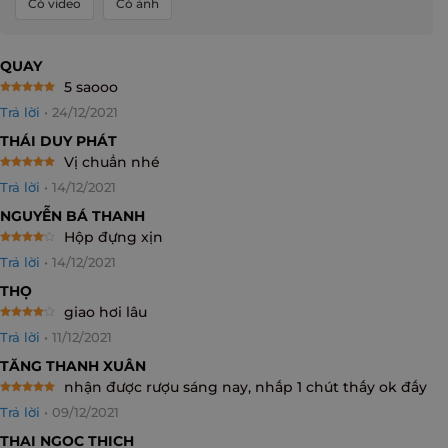
Có video
Có ảnh
QUAY
5 saooo
Rated
5
Trả lời
•
24/12/2021
out of 5
THÁI DUY PHÁT
Vị chuẩn nhé
Rated
5
Trả lời
•
14/12/2021
out of 5
NGUYỄN BÁ THANH
Hộp đựng xịn
Rated
4
Trả lời
•
14/12/2021
out of 5
THỌ
giao hơi lâu
Rated
4
Trả lời
•
11/12/2021
out of 5
TĂNG THANH XUÂN
nhận được rượu sáng nay, nhấp 1 chút thấy ok đấy
Rated
5
Trả lời
•
09/12/2021
out of 5
THAI NGOC THICH