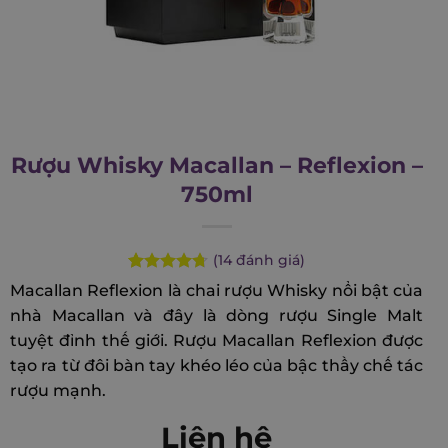
Rượu Whisky Macallan – Reflexion –
750ml
(
14
đánh giá)
Rated
14
4.71
Macallan Reflexion là chai rượu Whisky nổi bật của
out of 5
nhà Macallan và đây là dòng rượu Single Malt
based on
customer
tuyệt đỉnh thế giới. Rượu Macallan Reflexion được
ratings
tạo ra từ đôi bàn tay khéo léo của bậc thầy chế tác
rượu mạnh.
Liên hệ