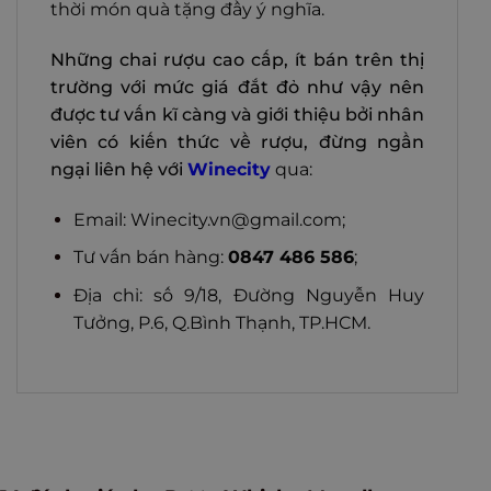
thời món quà tặng đầy ý nghĩa.
Những chai rượu cao cấp, ít bán trên thị
trường với mức giá đắt đỏ như vậy nên
được tư vấn kĩ càng và giới thiệu bởi nhân
viên có kiến thức về rượu, đừng ngần
ngại liên hệ với
Winecity
qua:
Email:
Winecity.vn@gmail.com
;
Tư vấn bán hàng:
0847 486 586
;
Địa chỉ: số 9/18, Đường Nguyễn Huy
Tưởng, P.6, Q.Bình Thạnh, TP.HCM.