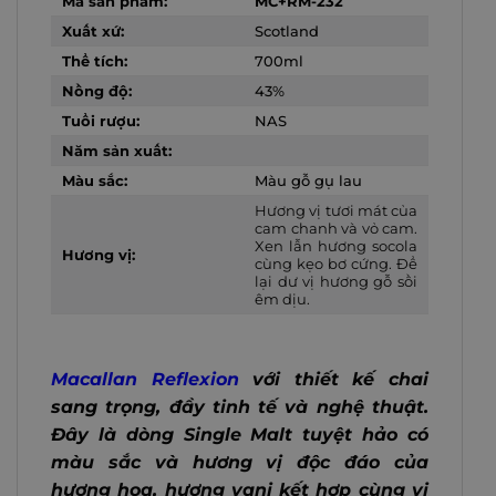
Mã sản phẩm:
MC+RM-232
Xuất xứ:
Scotland
Thể tích:
700ml
Nồng độ:
43%
Tuổi rượu:
NAS
Năm sản xuất:
Màu sắc:
Màu gỗ gụ lau
Hương vị tươi mát của
cam chanh và vỏ cam.
Xen lẫn hương socola
Hương vị:
cùng kẹo bơ cứng. Để
lại dư vị hương gỗ sồi
êm dịu.
Macallan Reflexion
với thiết kế chai
sang trọng, đầy tinh tế và nghệ thuật.
Đây là dòng Single Malt tuyệt hảo có
màu sắc và hương vị độc đáo của
hương hoa, hương vani kết hợp cùng vị