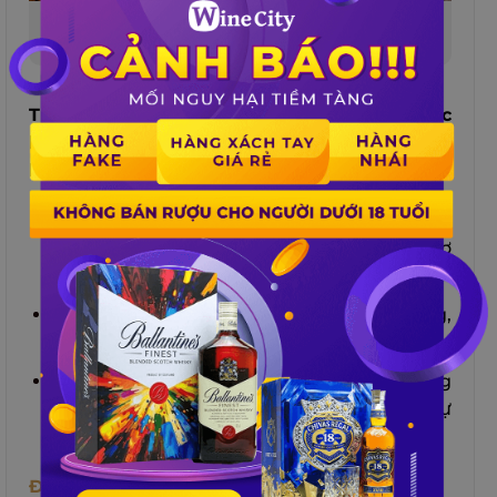
Tận hưởng hương vị tươi ngon và bổ dưỡng từ
hộp quà trái cây sấy thơm ngon
Trái cây sấy là một loại thực phẩm khô, được
làm từ trái cây tươi qua quá trình sấy khô
hoặc liofil hóa.
Trái cây sấy
có nhiều lợi ích cho sức khỏe
,
như cung cấp vitamin, khoáng chất, chất xơ
và chất chống oxy hóa.
Trái cây sấy cũng có hương vị ngon miệng,
dễ ăn và bảo quản.
Hộp quà trái cây sấy là món quà tặng Giáng
sinh thân thiện với sức khỏe và thể hiện sự
quan tâm của người tặng.
Đèn Trang Trí Giáng Sinh