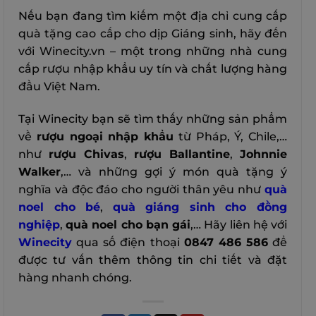
Nếu bạn đang tìm kiếm một địa chỉ cung cấp
quà tặng cao cấp cho dịp Giáng sinh, hãy đến
với Winecity.vn – một trong những nhà cung
cấp rượu nhập khẩu uy tín và chất lượng hàng
đầu Việt Nam.
Tại Winecity bạn sẽ tìm thấy những sản phẩm
về
rượu ngoại nhập khẩu
từ Pháp, Ý, Chile,…
như
rượu Chivas
,
rượu Ballantine
,
Johnnie
Walker
,… và những gợi ý món quà tặng ý
nghĩa và độc đáo cho người thân yêu như
quà
noel cho bé
,
quà giáng sinh cho đồng
nghiệp
,
quà noel cho bạn gái
,…
Hãy liên hệ với
Winecity
qua số điện thoại
0847 486 586
để
được tư vấn thêm thông tin chi tiết và đặt
hàng nhanh chóng
.