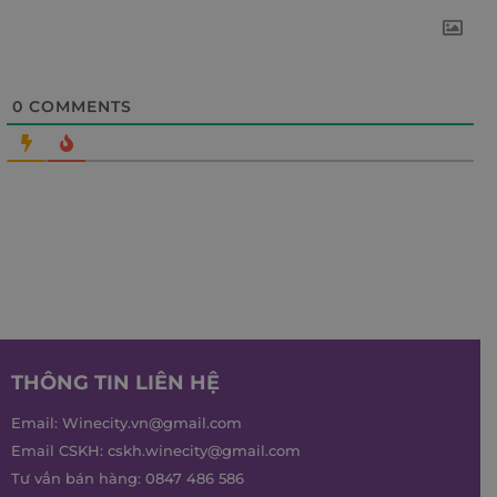
0
COMMENTS
THÔNG TIN LIÊN HỆ
Email:
Winecity.vn@gmail.com
Email CSKH:
cskh.winecity@gmail.com
Tư vấn bán hàng:
0847 486 586