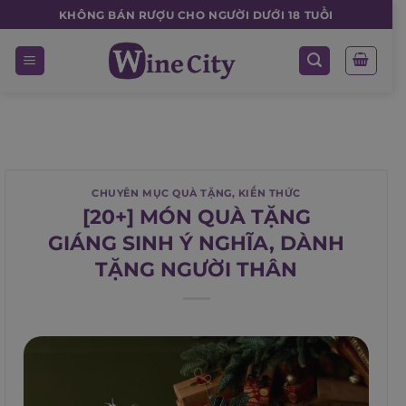
Skip
KHÔNG BÁN RƯỢU CHO NGƯỜI DƯỚI 18 TUỔI
to
content
CHUYÊN MỤC QUÀ TẶNG
,
KIẾN THỨC
[20+] MÓN QUÀ TẶNG
GIÁNG SINH Ý NGHĨA, DÀNH
TẶNG NGƯỜI THÂN