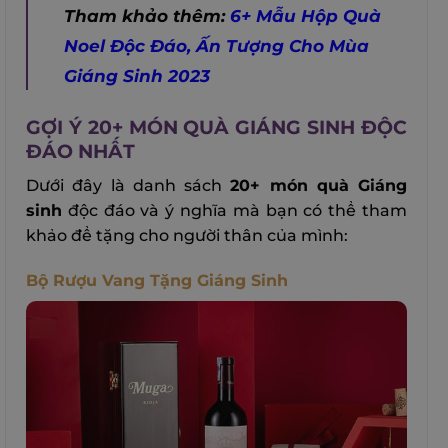
Tham khảo thêm:
6+ Mẫu Hộp Quà
Noel Độc Đáo, Ấn Tượng Cho Mùa
Giáng Sinh 2023
GỢI Ý 20+ MÓN QUÀ GIÁNG SINH ĐỘC
ĐÁO NHẤT
Dưới đây là danh sách
20+ món quà Giáng
sinh
độc đáo và ý nghĩa mà bạn có thể tham
khảo để tặng cho người thân của mình:
Bộ Rượu Vang Tặng Giáng Sinh